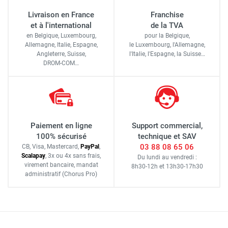
Livraison en France
Franchise
et à l'international
de la TVA
en Belgique, Luxembourg,
pour la Belgique,
Allemagne, Italie, Espagne,
le Luxembourg,
l'Allemagne,
Angleterre, Suisse,
l'Italie,
l'Espagne,
la Suisse…
DROM-COM…
Paiement en ligne
Support commercial,
100% sécurisé
technique et SAV
03 88 08 65 06
CB, Visa, Mastercard,
Pay
Pal
,
Scalapay
,
3x ou 4x sans frais
,
Du lundi au vendredi :
virement bancaire
, mandat
8h30-12h
et
13h30-17h30
administratif
(Chorus Pro)