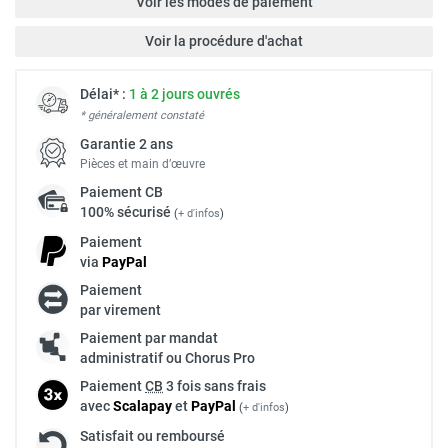
Voir les modes de paiement
Voir la procédure d'achat
Délai* :
1 à 2 jours ouvrés
* généralement constaté
Garantie 2 ans
Pièces et main d’œuvre
Paiement
CB
100% sécurisé
(
+ d'infos
)
Paiement
via
Pay
Pal
Paiement
par virement
Paiement par mandat
administratif ou Chorus Pro
Paiement
CB
3 fois sans frais
avec
Scalapay
et
Pay
Pal
(
+ d'infos
)
Satisfait ou remboursé