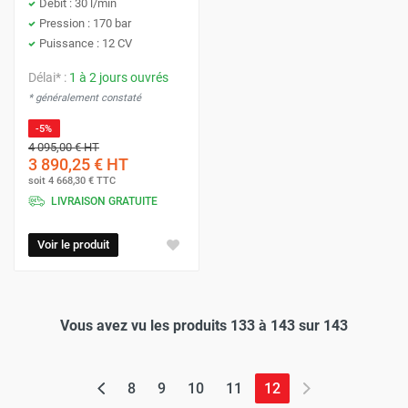
Débit : 30 l/min
Pression : 170 bar
Puissance : 12 CV
Délai* :
1 à 2 jours ouvrés
* généralement constaté
-5%
4 095,00 €
HT
3 890,25 €
HT
soit
4 668,30 €
TTC
LIVRAISON GRATUITE
Voir le produit
Vous avez vu les produits 133 à 143 sur 143
(page actuelle)
8
9
10
11
12