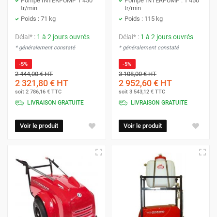
Pompe INTERPUMP 1 450
Pompe INTERPUMP : 1 450
tr/min
tr/min
Poids : 71 kg
Poids : 115 kg
Délai* :
1 à 2 jours ouvrés
Délai* :
1 à 2 jours ouvrés
* généralement constaté
* généralement constaté
-5%
-5%
2 444,00 €
HT
3 108,00 €
HT
2 321,80 €
HT
2 952,60 €
HT
soit
2 786,16 €
TTC
soit
3 543,12 €
TTC
LIVRAISON GRATUITE
LIVRAISON GRATUITE
Voir le produit
Voir le produit