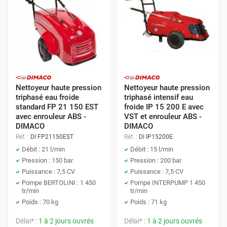
Nettoyeur haute pression
Nettoyeur haute pression
triphasé eau froide
triphasé intensif eau
standard FP 21 150 EST
froide IP 15 200 E avec
avec enrouleur ABS -
VST et enrouleur ABS -
DIMACO
DIMACO
Réf. :
DI FP21150EST
Réf. :
DI IP15200E
Débit : 21 l/min
Débit : 15 l/min
Pression : 150 bar
Pression : 200 bar
Puissance : 7,5 CV
Puissance : 7,5 CV
Pompe BERTOLINI : 1 450
Pompe INTERPUMP 1 450
tr/min
tr/min
Poids : 70 kg
Poids : 71 kg
Délai* :
1 à 2 jours ouvrés
Délai* :
1 à 2 jours ouvrés