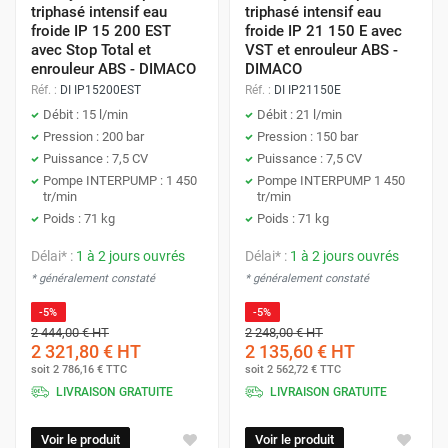
triphasé intensif eau
triphasé intensif eau
froide IP 15 200 EST
froide IP 21 150 E avec
avec Stop Total et
VST et enrouleur ABS -
enrouleur ABS - DIMACO
DIMACO
Réf. :
DI IP15200EST
Réf. :
DI IP21150E
Débit : 15 l/min
Débit : 21 l/min
Pression : 200 bar
Pression : 150 bar
Puissance : 7,5 CV
Puissance : 7,5 CV
Pompe INTERPUMP : 1 450
Pompe INTERPUMP 1 450
tr/min
tr/min
Poids : 71 kg
Poids : 71 kg
Délai* :
1 à 2 jours ouvrés
Délai* :
1 à 2 jours ouvrés
* généralement constaté
* généralement constaté
-5%
-5%
2 444,00 €
HT
2 248,00 €
HT
2 321,80 €
HT
2 135,60 €
HT
soit
2 786,16 €
TTC
soit
2 562,72 €
TTC
LIVRAISON GRATUITE
LIVRAISON GRATUITE
Voir le produit
Voir le produit