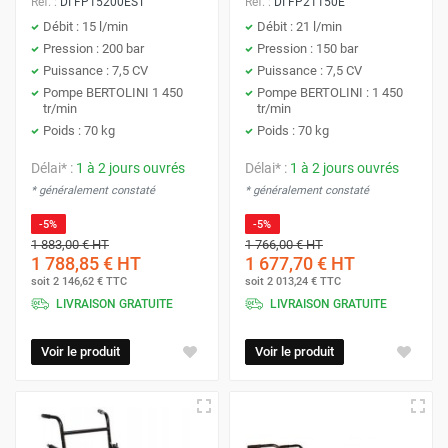
Réf. :
DI FP15200EST
Réf. :
DI FP21150E
Débit : 15 l/min
Débit : 21 l/min
Pression : 200 bar
Pression : 150 bar
Puissance : 7,5 CV
Puissance : 7,5 CV
Pompe BERTOLINI 1 450
Pompe BERTOLINI : 1 450
tr/min
tr/min
Poids : 70 kg
Poids : 70 kg
Délai* :
1 à 2 jours ouvrés
Délai* :
1 à 2 jours ouvrés
* généralement constaté
* généralement constaté
-5%
-5%
1 883,00 €
HT
1 766,00 €
HT
1 788,85 €
HT
1 677,70 €
HT
soit
2 146,62 €
TTC
soit
2 013,24 €
TTC
LIVRAISON GRATUITE
LIVRAISON GRATUITE
Voir le produit
Voir le produit