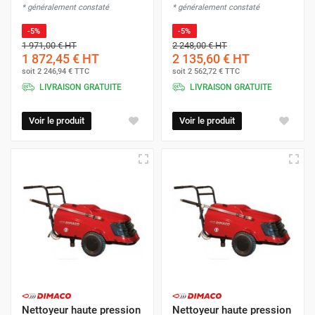
* généralement constaté
* généralement constaté
-5%
-5%
1 971,00 €
HT
2 248,00 €
HT
1 872,45 €
HT
2 135,60 €
HT
soit
2 246,94 €
TTC
soit
2 562,72 €
TTC
LIVRAISON GRATUITE
LIVRAISON GRATUITE
Voir le produit
Voir le produit
Nettoyeur haute pression
Nettoyeur haute pression