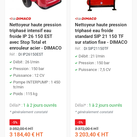
Nettoyeur haute pression
Nettoyeur haute pression
triphasé intensif eau
triphasé eau froide
froide IP 26 150 EST
standard SIP 21 150 TF
avec Stop Total et
sur station fixe - DIMACO
enrouleur acier - DIMACO
Réf. :
DI SIP21150TF
Réf. :
DI IP26150EST
Débit : 21 l/min
Débit : 26 l/min
Pression : 150 bar
Pression : 150 bar
Puissance : 7,5 CV
Puissance : 12 CV
Pompe INTERPUMP : 1 450
tr/min
Poids : 115 kg
Délai* :
1 à 2 jours ouvrés
Délai* :
1 à 2 jours ouvrés
* généralement constaté
* généralement constaté
-5%
-5%
3 352,00 €
HT
3 372,00 €
HT
3 184,40 €
HT
3 203,40 €
HT