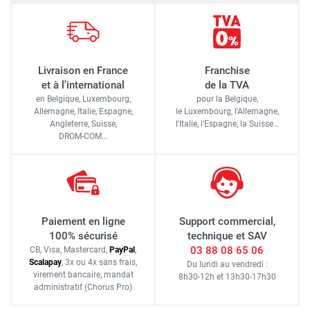
Livraison en France
Franchise
et à l'international
de la TVA
en Belgique, Luxembourg,
pour la Belgique,
Allemagne, Italie, Espagne,
le Luxembourg,
l'Allemagne,
Angleterre, Suisse,
l'Italie,
l'Espagne,
la Suisse…
DROM-COM…
Paiement en ligne
Support commercial,
100% sécurisé
technique et SAV
03 88 08 65 06
CB, Visa, Mastercard,
Pay
Pal
,
Scalapay
,
3x ou 4x sans frais
,
Du lundi au vendredi :
virement bancaire
, mandat
8h30-12h
et
13h30-17h30
administratif
(Chorus Pro)