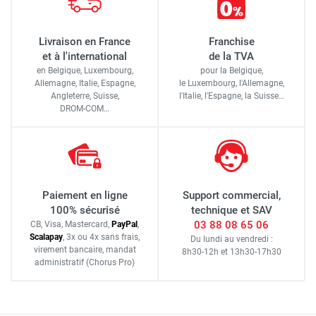
Livraison en France
Franchise
et à l'international
de la TVA
en Belgique, Luxembourg,
pour la Belgique,
Allemagne, Italie, Espagne,
le Luxembourg,
l'Allemagne,
Angleterre, Suisse,
l'Italie,
l'Espagne,
la Suisse…
DROM-COM…
Paiement en ligne
Support commercial,
100% sécurisé
technique et SAV
03 88 08 65 06
CB, Visa, Mastercard,
Pay
Pal
,
Scalapay
,
3x ou 4x sans frais
,
Du lundi au vendredi :
virement bancaire
, mandat
8h30-12h
et
13h30-17h30
administratif
(Chorus Pro)