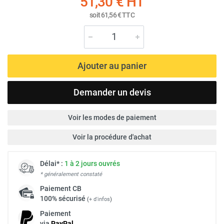
51,30 €
HT
soit
61,56 €
TTC
Ajouter au panier
Demander un devis
Voir les modes de paiement
Voir la procédure d'achat
Délai* :
1 à 2 jours ouvrés
* généralement constaté
Paiement
CB
100% sécurisé
(
+ d'infos
)
Paiement
via
Pay
Pal