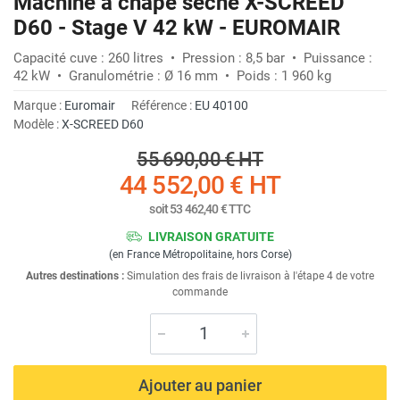
Machine à chape sèche X-SCREED
D60 - Stage V 42 kW - EUROMAIR
Capacité cuve : 260 litres • Pression : 8,5 bar • Puissance :
42 kW • Granulométrie : Ø 16 mm • Poids : 1 960 kg
Marque :
Euromair
Référence :
EU 40100
Modèle :
X-SCREED D60
55 690,00 €
HT
44 552,00 €
HT
soit
53 462,40 €
TTC
LIVRAISON GRATUITE
(en France Métropolitaine, hors Corse)
Autres destinations :
Simulation des frais de livraison à l'étape 4 de votre
commande
Ajouter au panier