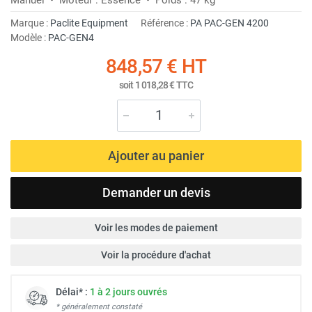
Marque :
Paclite Equipment
Référence :
PA PAC-GEN 4200
Modèle :
PAC-GEN4
848,57 €
HT
soit
1 018,28 €
TTC
Ajouter au panier
Demander un devis
Voir les modes de paiement
Voir la procédure d'achat
Délai* :
1 à 2 jours ouvrés
* généralement constaté