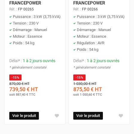
FRANCEPOWER
FRANCEPOWER
Réf. :
FP 00265
Réf. :
FP 00266
Puissance : 3 kW (3,75 kVA)
Puissance : 3 kW (3,75 kVA)
Tension : 230 V
Tension : 230 V
Démarrage : Manuel
Démarrage : Manuel
Moteur : Essence
Moteur : Essence
Poids : 54 kg
Régulation : AVR
Poids : 54 kg
Délai* :
1 à 2 jours ouvrés
Délai* :
1 à 2 jours ouvrés
* généralement constaté
* généralement constaté
-15%
-15%
870,00 €
HT
1 030,00 €
HT
739,50 €
HT
875,50 €
HT
soit
887,40 €
TTC
soit
1 050,60 €
TTC
Voir le produit
Voir le produit