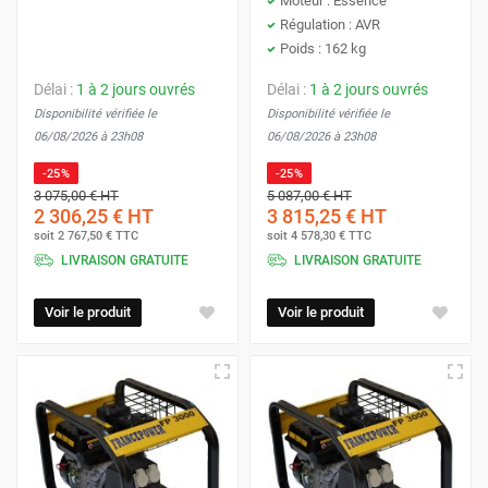
Moteur : Essence
Régulation : AVR
Poids : 162 kg
Délai :
1 à 2 jours ouvrés
Délai :
1 à 2 jours ouvrés
Disponibilité vérifiée le
Disponibilité vérifiée le
06/08/2026 à 23h08
06/08/2026 à 23h08
-25%
-25%
3 075,00 €
HT
5 087,00 €
HT
2 306,25 €
HT
3 815,25 €
HT
soit
2 767,50 €
TTC
soit
4 578,30 €
TTC
LIVRAISON GRATUITE
LIVRAISON GRATUITE
Voir le produit
Voir le produit