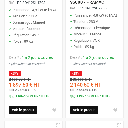
S5000 - PRAMAC
Réf. :
PR PD412SH1Z03
Réf. :
PR PD412SH2Z05
Puissance : 4,8 kW (6 kVA)
Puissance : 4,8 kW (6 kVA)
Tension : 230 V
Tension : 230 V
Démarrage : Manuel
Démarrage : Électrique
Moteur : Essence
Moteur : Essence
Régulation : AVR
Régulation : AVR
Poids : 89 kg
Poids : 89 kg
Délai* :
1 à 2 jours ouvrés
Délai* :
1 à 2 jours ouvrés
* généralement constaté
* généralement constaté
-25%
-25%
2 530,00 €
HT
2 854,00 €
HT
1 897,50 €
HT
2 140,50 €
HT
soit
2 277,00 €
TTC
soit
2 568,60 €
TTC
LIVRAISON GRATUITE
LIVRAISON GRATUITE
Voir le produit
Voir le produit