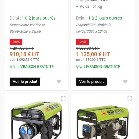
Poids : 61 kg
Délai :
1 à 2 jours ouvrés
Délai :
1 à 2 jours ouvrés
Disponibilité vérifiée le
Disponibilité vérifiée le
06/08/2026 à 23h08
06/08/2026 à 23h08
-30%
-25%
1 297,00 €
HT
1 500,00 €
HT
910,18 €
HT
1 125,00 €
HT
soit
1 092,22 €
TTC
soit
1 350,00 €
TTC
LIVRAISON GRATUITE
LIVRAISON GRATUITE
Voir le produit
Voir le produit