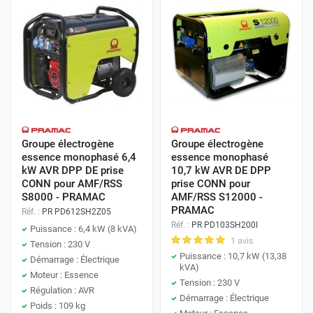
Groupe électrogène
Groupe électrogène
essence monophasé 6,4
essence monophasé
kW AVR DPP DE prise
10,7 kW AVR DE DPP
CONN pour AMF/RSS
prise CONN pour
S8000 - PRAMAC
AMF/RSS S12000 -
PRAMAC
Réf. :
PR PD612SH2Z05
Réf. :
PR PD103SH200I
Puissance : 6,4 kW (8 kVA)
1 avis
Tension : 230 V
Puissance : 10,7 kW (13,38
Démarrage : Électrique
kVA)
Moteur : Essence
Tension : 230 V
Régulation : AVR
Démarrage : Électrique
Poids : 109 kg