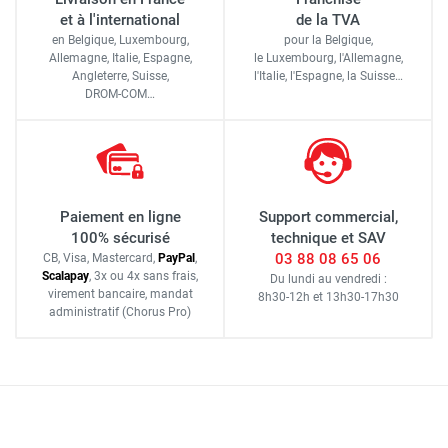
et à l'international
de la TVA
en Belgique, Luxembourg,
pour la Belgique,
Allemagne, Italie, Espagne,
le Luxembourg,
l'Allemagne,
Angleterre, Suisse,
l'Italie,
l'Espagne,
la Suisse…
DROM-COM…
Paiement en ligne
Support commercial,
100% sécurisé
technique et SAV
03 88 08 65 06
CB, Visa, Mastercard,
Pay
Pal
,
Scalapay
,
3x ou 4x sans frais
,
Du lundi au vendredi :
virement bancaire
, mandat
8h30-12h
et
13h30-17h30
administratif
(Chorus Pro)