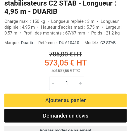
stabilisateurs C2 STAB - Longueur :
4,95 m - DUARIB
Charge maxi : 150 kg • Longueur repliée : 3 m • Longueur
dépliée : 4,95 m • Hauteur d'accès maxi : 5,75 m • Largeur :
0,57 m • Profil des montants : 67/67 mm • Poids : 21,2 kg
Marque :
Duarib
Référence :
DU 610410
Modèle :
C2 STAB
785,00 €
HT
573,05 €
HT
soit
687,66 €
TTC
Ajouter au panier
Demander un devis
Voir les modes de paiement