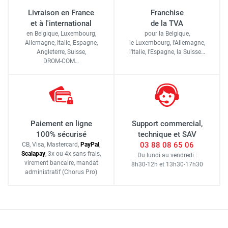
Livraison en France
Franchise
et à l'international
de la TVA
en Belgique, Luxembourg,
pour la Belgique,
Allemagne, Italie, Espagne,
le Luxembourg,
l'Allemagne,
Angleterre, Suisse,
l'Italie,
l'Espagne,
la Suisse…
DROM-COM…
Paiement en ligne
Support commercial,
100% sécurisé
technique et SAV
03 88 08 65 06
CB, Visa, Mastercard,
Pay
Pal
,
Scalapay
,
3x ou 4x sans frais
,
Du lundi au vendredi :
virement bancaire
, mandat
8h30-12h
et
13h30-17h30
administratif
(Chorus Pro)