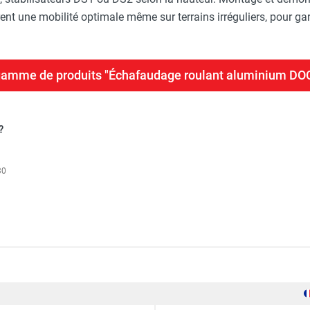
nt une mobilité optimale même sur terrains irréguliers, pour garan
a gamme de produits "Échafaudage roulant aluminium D
?
30
ium DOCKER 85 version garde-corps EXMDS - Hauteur de travail
2,05 m