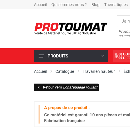
Accueil
Qui sommes-nous ?
Blog
Thématiques
Protou
au ser
CO
PRODUITS
D'
PROMOTIONS D'USINE
Accueil
Catalogue
Travail en hauteur
Éc
OUTILS DIAMANT
Retour vers
Échafaudage roulant
SCIAGE ET FORAGE
ÉCLAIRAGE DE CHANTIER
A propos de ce produit :
TRAVAIL DU BÉTON
Ce matériel est garanti
10 ans
pièces et mai
MALAXEUR
Fabrication française
MATÉRIEL DE COMPACTAGE