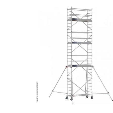
MATÉRIEL DE DÉMOLITION
COMPRESSEUR DE CHANTIER
TRAVAIL EN HAUTEUR
ÉQUIPEMENT DE CHANTIER
ROUTIER
MACHINE DE PROJECTION ET
COULAGE
MATÉRIEL DE SABLAGE
POMPE ET PISTOLET À
PEINTURE
DÉCOLLEUSE À PAPIER PEINT
ET MOQUETTE
ESPACE VERT
TRANSPALETTE, GERBEUR ET
MANUTENTION
MANUTENTION ET LEVAGE
DE CHANTIER