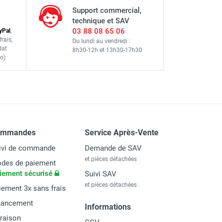
 : 4,90 m - DUARIB
Support commercial,
technique et SAV
03 88 08 65 06
y
Pal
,
frais
,
Du lundi au vendredi :
dat
8h30-12h
et
13h30-17h30
l : 13,90 m - DUARIB
o)
 : 8,90 m - DUARIB
ommandes
Service Après-Vente
 DUARIB
ivi de commande
Demande de SAV
et pièces détachées
des de paiement
iement sécurisé
Suivi SAV
et pièces détachées
iement 3x sans frais
nancement
Informations
vraison