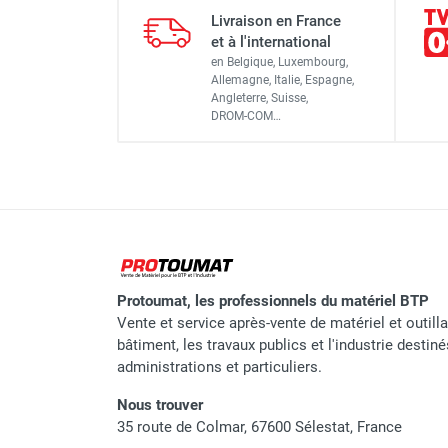
Échafaudage roulant alumin
Livraison en France
Largeur
et à l'international
en Belgique, Luxembourg,
Dimensions extérieures
Allemagne, Italie, Espagne,
Angleterre, Suisse,
Échafaudage roulant alumin
DROM-COM…
Surface utile
Diamètre des montants
Échafaudage roulant alumin
Hauteur plancher
Hauteur travail
Nombre de niveaux de plancher 
Échafaudage roulant alumini
Protoumat, les professionnels du matériel BTP
plancher + 4 lisses DÉCLIC)
Vente et service après-vente de matériel et outill
bâtiment, les travaux publics et l'industrie destin
Poids
administrations et particuliers.
Nous trouver
35 route de Colmar, 67600 Sélestat, France