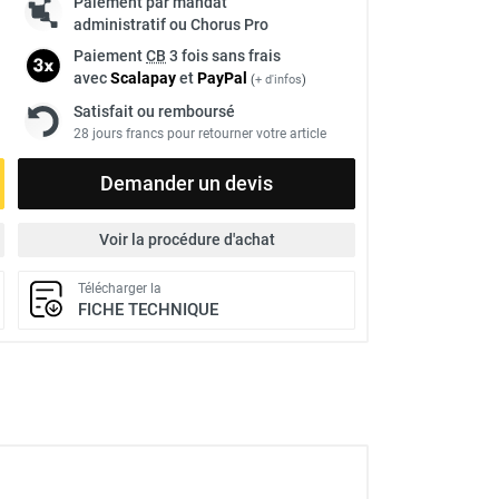
Paiement par mandat
administratif ou Chorus Pro
Paiement
CB
3 fois sans frais
avec
Scalapay
et
Pay
Pal
(
+ d'infos
)
Satisfait ou remboursé
28 jours francs pour retourner votre article
Demander un devis
Voir la procédure d'achat
Télécharger la
FICHE TECHNIQUE