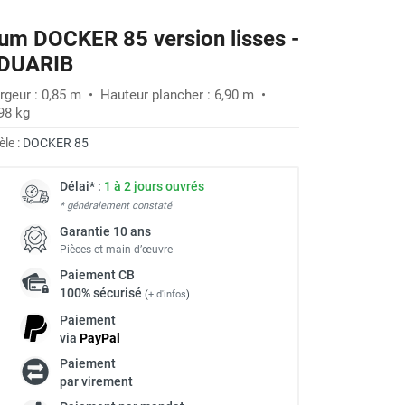
um DOCKER 85 version lisses -
- DUARIB
rgeur : 0,85 m • Hauteur plancher : 6,90 m •
98 kg
le :
DOCKER 85
Délai* :
1 à 2 jours ouvrés
* généralement constaté
Garantie 10 ans
Pièces et main d’œuvre
Paiement
CB
100% sécurisé
(
+ d'infos
)
Paiement
via
Pay
Pal
Paiement
à
par virement