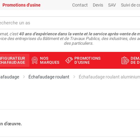
Promotions d'usine
Contact
Devis
SAV
Suivi de
mat, c'est
40 ans d'expérience dans la vente et le service après-vente de 
vice des entreprises du Bâtiment et de Travaux Publics, des industries, des a
des particuliers.
NFIGURATEUR
NOS
PROMOTIONS
DEM
ÉCHAFAUDAGE
MARQUES
D'USINE
DE D
hafaudage
Échafaudage roulant
n d’œuvre.