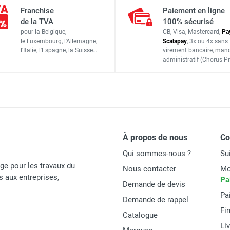
ium DOCKER 85 version garde-corps EXMDS - Hauteur de travail
Franchise
Paiement en ligne
0,85 m
de la TVA
100% sécurisé
pour la Belgique,
CB, Visa, Mastercard,
Pa
Longueur : 2,17 m
le Luxembourg,
l'Allemagne,
Scalapay
,
3x ou 4x sans 
Largeur : 0,96 m
l'Italie,
l'Espagne,
la Suisse…
virement bancaire
, man
ium DOCKER 150 version garde-corps EXMDS - Hauteur de travai
administratif
(Chorus Pr
1,95 x 0,60 m
Ø 45 mm
ium DOCKER 85 version garde-corps EXMDS - Hauteur de travail
6,90 m
8,90 m
À propos de nous
C
(1
3
um DOCKER 150 version lisses - Hauteur de travail : 12,90 m -
Qui sommes-nous ?
Su
age pour les travaux du
Nous contacter
Mo
és aux entreprises,
Pa
Demande de devis
198 kg
Pa
Demande de rappel
Fi
Catalogue
Li