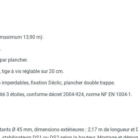
 (maximum 13,90 m).
.
par plancher.
tige à vis réglable sur 20 cm.
s imperdables, fixation Déclic, plancher double trappe.
rité 3 étoiles, conforme décret 2004-924, norme NF EN 1004-1.
nts Ø 45 mm, dimensions extérieures : 2,17 m de longueur et 0,9
, stabilisateurs DS1 ou DS2 selon la hauteur. Montage et démon