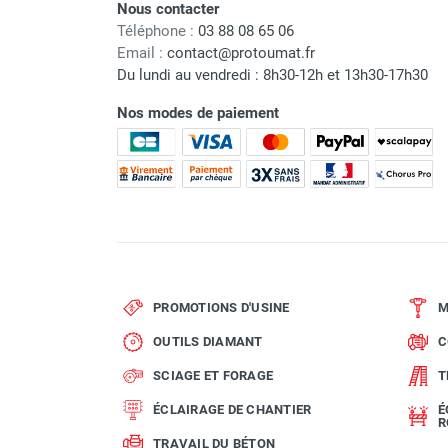
Nous contacter
Marque
Téléphone :
03 88 08 65 06
Email :
contact@protoumat.fr
Référence fournisseur
Du lundi au vendredi : 8h30-12h et 13h30-17h30
Nom du modèle
Nos modes de paiement
Origine
Garantie
Code EAN
Classement produit
PROMOTIONS D'USINE
M
OUTILS DIAMANT
C
SCIAGE ET FORAGE
T
ÉCLAIRAGE DE CHANTIER
É
R
TRAVAIL DU BÉTON