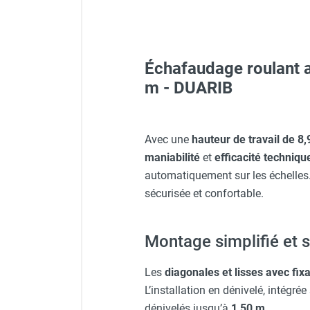
FOURNITURES
Échafaudage roulant a
Lunettes de protection PR
m - DUARIB
Veste de chantier PE10J - T
Avec une
hauteur de travail de 8
maniabilité
et
efficacité techniqu
Casque de protection gris
automatiquement sur les échelles
sécurisée et confortable.
Visière V 10 - HUSQVARNA
Montage simplifié et 
Casque de protection blan
Les
diagonales et lisses avec fixa
L’installation en dénivelé, intégré
dénivelés jusqu’à
1,50 m
.