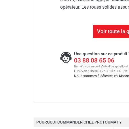
opérateur. Les roues solides assure
Voir toute l
Une question sur ce produit 
03 88 08 65 06
Numéro non surtaxé. Coût d'un appel local.
Lun
-
Ven : 8
h
30
-
12
h
/ 13
h
30
-
17
h
Nous sommes à
Sélestat
, en
Alsace
Échafaudage roulant alumin
POURQUOI COMMANDER CHEZ PROTOUMAT ?
Longueur