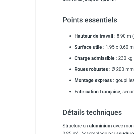
Points essentiels
Hauteur de travail
: 8,90 m
Surface utile
: 1,95 x 0,60 m
Charge admissible
: 230 kg 
Roues robustes
: Ø 200 mm, 
Montage express
: goupille
Fabrication française
, sécu
Détails techniques
Structure en
aluminium
avec monta
0,85 m). Assemblage par
soudure