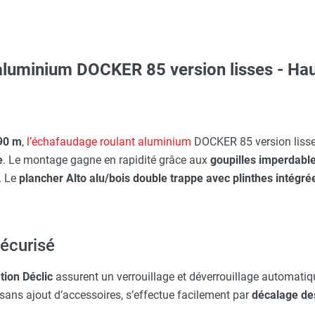
luminium DOCKER 85 version lisses - Haute
O - HUSQVARNA
aille L - HUSQVARNA
,90 m
,
l’échafaudage roulant aluminium
DOCKER 85 version liss
e
. Le montage gagne en rapidité grâce aux
goupilles imperdabl
 avec protège-menton Smartguard PE 10H - HUSQVARNA
. Le
plancher Alto alu/bois double trappe avec plinthes intégré
sécurisé
c avec protège-menton Smartguard PE 10H - HUSQVARNA
tion Déclic
assurent un verrouillage et déverrouillage automati
e sans ajout d’accessoires, s’effectue facilement par
décalage de