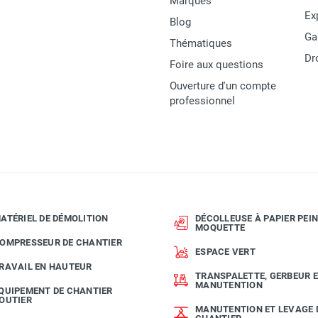
Marques
Ex
Duarib
Blog
Ga
Thématiques
7120070
Dr
Foire aux questions
DOCKER 85
Ouverture d'un compte
professionnel
France
Garantie 10 ans
3760166022632
MATERIEL
ATÉRIEL DE DÉMOLITION
DÉCOLLEUSE À PAPIER PEIN
MOQUETTE
OMPRESSEUR DE CHANTIER
ESPACE VERT
RAVAIL EN HAUTEUR
TRANSPALETTE, GERBEUR 
MANUTENTION
QUIPEMENT DE CHANTIER
OUTIER
MANUTENTION ET LEVAGE 