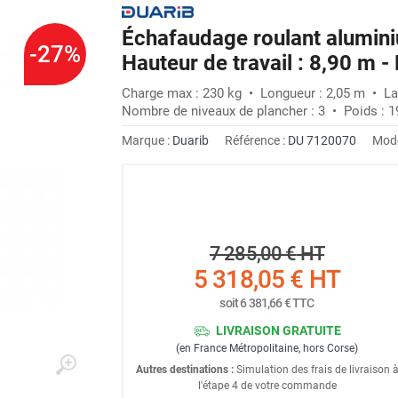
Échafaudage roulant alumini
-27%
Hauteur de travail : 8,90 m 
Charge max : 230 kg • Longueur : 2,05 m • La
Nombre de niveaux de plancher : 3 • Poids : 1
Marque :
Duarib
Référence :
DU 7120070
Modè
7 285,00 €
HT
5 318,05 €
HT
soit
6 381,66 €
TTC
LIVRAISON GRATUITE
(en France Métropolitaine, hors Corse)
Autres destinations :
Simulation des frais de livraison 
l'étape 4 de votre commande