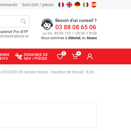
 commande
Suivi SAV / pièces
Besoin d'un conseil ?
03 88 08 65 06
matériel Pro BTP
Lu
-
Ve
: 8
h
30
-
12
h
/ 13
h
30
-
17
h
30
dministrations et
Nous sommes à
Sélestat
, en
Alsace
0
0
ANDE
DEMANDE DE
EVIS
SAV / PIÈCES
Échafaudage roulant aluminium DOCKER 85 version lisses - Hauteur de travail : 8,90 m - DUARIB