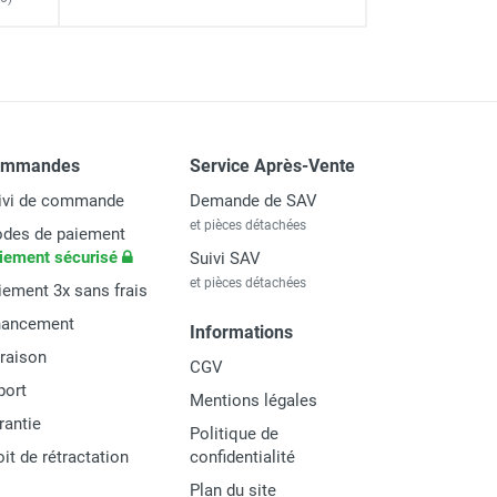
DUARIB
ommandes
Service Après-Vente
l : 3,90 m - DUARIB
ivi de commande
Demande de SAV
et pièces détachées
des de paiement
iement sécurisé
Suivi SAV
et pièces détachées
iement 3x sans frais
nancement
Informations
vraison
CGV
port
Mentions légales
rantie
Politique de
oit de rétractation
confidentialité
Plan du site