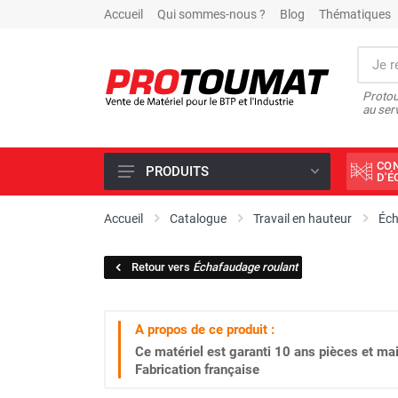
Accueil
Qui sommes-nous ?
Blog
Thématiques
Protou
au ser
CO
PRODUITS
D'
PROMOTIONS D'USINE
Accueil
Catalogue
Travail en hauteur
Éc
OUTILS DIAMANT
Retour vers
Échafaudage roulant
SCIAGE ET FORAGE
ÉCLAIRAGE DE CHANTIER
A propos de ce produit :
TRAVAIL DU BÉTON
Ce matériel est garanti
10 ans
pièces et mai
MALAXEUR
Fabrication française
MATÉRIEL DE COMPACTAGE