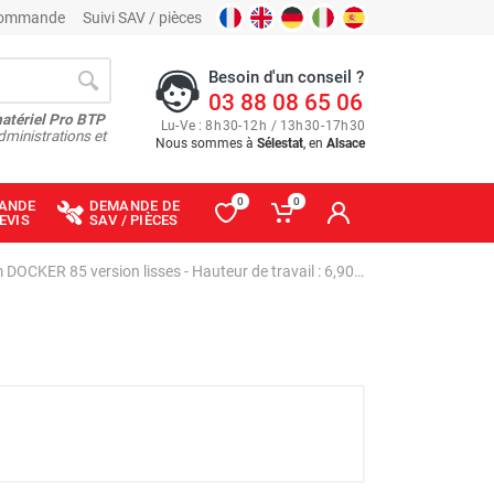
 commande
Suivi SAV / pièces
Besoin d'un conseil ?
03 88 08 65 06
matériel Pro BTP
Lu
-
Ve
: 8
h
30
-
12
h
/ 13
h
30
-
17
h
30
dministrations et
Nous sommes à
Sélestat
, en
Alsace
0
0
ANDE
DEMANDE DE
EVIS
SAV / PIÈCES
Échafaudage roulant aluminium DOCKER 85 version lisses - Hauteur de travail : 6,90 m - DUARIB