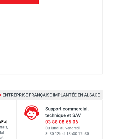
 : 8,90 m - DUARIB
ENTREPRISE FRANÇAISE IMPLANTÉE EN ALSACE
 : 3,90 m - DUARIB
Support commercial,
technique et SAV
03 88 08 65 06
y
Pal
,
frais
,
Du lundi au vendredi :
dat
8h30-12h
et
13h30-17h30
l : 8,90 m - DUARIB
o)