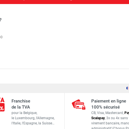
?
30
ium DOCKER 85 version garde-corps EXMDS - Hauteur de travail
2,95 m
ium DOCKER 85 version garde-corps EXMDS - Hauteur de travail
Franchise
Paiement en ligne
0,85 m
de la TVA
100% sécurisé
pour la Belgique,
CB, Visa, Mastercard,
Pa
Longueur : 3,07 m
le Luxembourg,
l'Allemagne,
Scalapay
,
3x ou 4x sans 
Largeur : 0,96 m
l'Italie,
l'Espagne,
la Suisse…
virement bancaire
, man
ium DOCKER 150 version garde-corps EXMDS - Hauteur de travai
administratif
(Chorus Pr