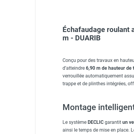
FOURNITURES
Échafaudage roulant a
Veste de chantier PE10J - 
m - DUARIB
Lunettes de protection PR
Conçu pour des travaux en hauteu
d’atteindre
6,90 m de hauteur de t
Veste de chantier PE10J - 
verrouillée automatiquement assu
trappe et de plinthes intégrées, of
Visière V 10 - HUSQVARNA
Montage intelligent
Gants classiques - HUSQV
Le système
DECLIC
garantit
un ve
ainsi le temps de mise en place. 