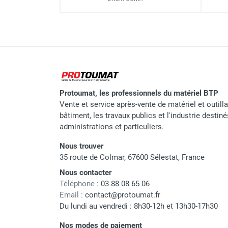
Surface utile
Diamètre des montants
Échafaudage roulant alumini
Hauteur plancher
Hauteur travail
Nombre de niveaux de plancher 
Échafaudage roulant alumin
Protoumat, les professionnels du matériel BTP
plancher + 4 lisses DÉCLIC)
Vente et service après-vente de matériel et outill
bâtiment, les travaux publics et l'industrie destin
Poids
administrations et particuliers.
Nous trouver
35 route de Colmar, 67600 Sélestat, France
Nous contacter
Marque
Téléphone :
03 88 08 65 06
Email :
contact@protoumat.fr
Référence fournisseur
Du lundi au vendredi : 8h30-12h et 13h30-17h30
Nom du modèle
Nos modes de paiement