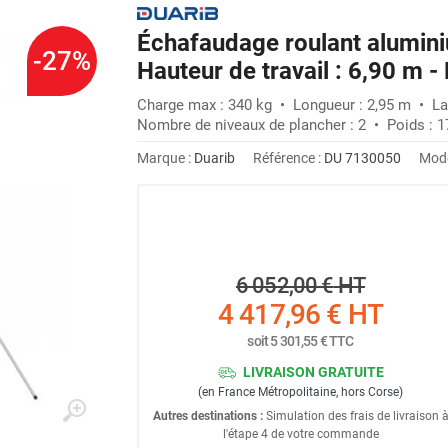
Échafaudage roulant alumini
-27%
Hauteur de travail : 6,90 m 
Charge max : 340 kg • Longueur : 2,95 m • La
Nombre de niveaux de plancher : 2 • Poids : 1
Marque :
Duarib
Référence :
DU 7130050
Modè
6 052,00 €
HT
4 417,96 €
HT
soit
5 301,55 €
TTC
LIVRAISON GRATUITE
(en France Métropolitaine, hors Corse)
Autres destinations :
Simulation des frais de livraison 
l'étape 4 de votre commande