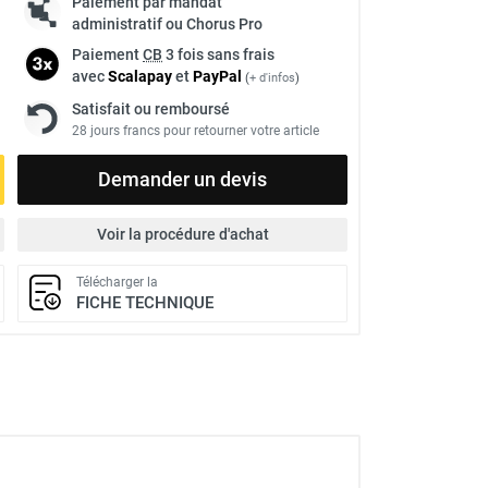
Paiement par mandat
administratif ou Chorus Pro
Paiement
CB
3 fois sans frais
avec
Scalapay
et
Pay
Pal
(
+ d'infos
)
Satisfait ou remboursé
28 jours francs pour retourner votre article
Demander un devis
Voir la procédure d'achat
Télécharger la
FICHE TECHNIQUE