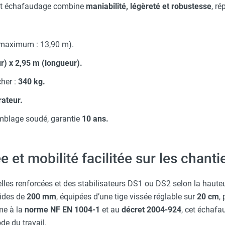
Cet échafaudage combine
maniabilité, légèreté et robustesse
, r
maximum : 13,90 m).
r) x 2,95 m (longueur).
her :
340 kg.
rateur.
mblage soudé, garantie
10 ans.
 et mobilité facilitée sur les chanti
elles renforcées et des stabilisateurs DS1 ou DS2 selon la hauteu
lides de
200 mm
, équipées d’une tige vissée réglable sur
20 cm
,
me à la
norme NF EN 1004-1
et au
décret 2004-924
, cet échaf
ode du travail.