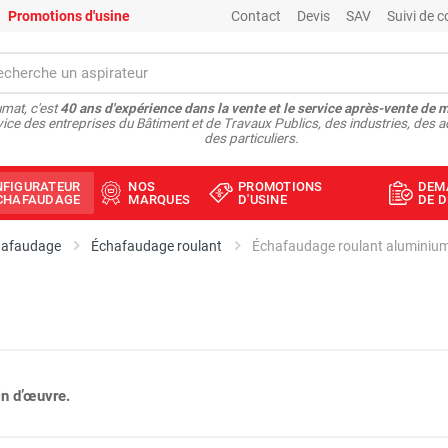
Promotions d'usine
Contact
Devis
SAV
Suivi de
mat, c'est
40 ans d'expérience dans la vente et le service après-vente de 
vice des entreprises du Bâtiment et de Travaux Publics, des industries, des a
des particuliers.
NFIGURATEUR
NOS
PROMOTIONS
DEM
ÉCHAFAUDAGE
MARQUES
D'USINE
DE D
hafaudage
Échafaudage roulant
n d’œuvre.