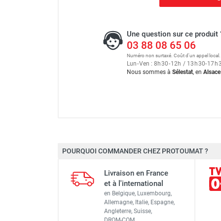
Une question sur ce produit 
03 88 08 65 06
Numéro non surtaxé. Coût d'un appel local.
Lun
-
Ven : 8
h
30
-
12
h
/ 13
h
30
-
17
h
Nous sommes à
Sélestat
, en
Alsace
Échafaudage roulant alumin
POURQUOI COMMANDER CHEZ PROTOUMAT ?
Longueur
Échafaudage roulant alumin
Livraison en France
Largeur
et à l'international
en Belgique, Luxembourg,
Dimensions extérieures
Allemagne, Italie, Espagne,
Angleterre, Suisse,
Échafaudage roulant alumin
DROM-COM…