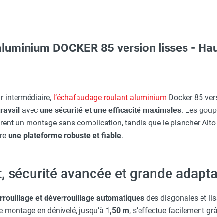
luminium DOCKER 85 version lisses - Haute
Taille XXL - HUSQVARNA
O - HUSQVARNA
r intermédiaire,
l’échafaudage roulant aluminium
Docker 85 vers
ravail
avec
une sécurité et une efficacité maximales
. Les goup
Taille M - HUSQVARNA
rent un montage sans complication, tandis que le plancher Alto
fre
une plateforme robuste et fiable
.
, sécurité avancée et grande adaptab
ARNA
rrouillage et déverrouillage automatiques
des diagonales et li
Le montage en dénivelé, jusqu’à
1,50 m
, s’effectue facilement g