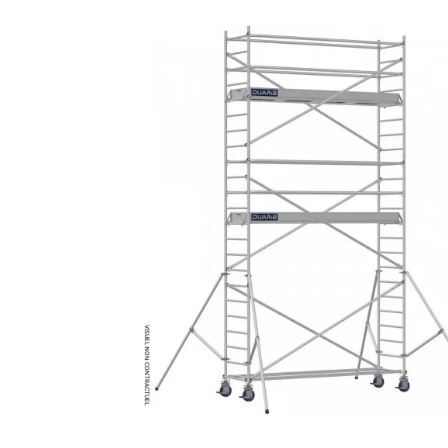
MATÉRIEL DE DÉMOLITION
COMPRESSEUR DE CHANTIER
TRAVAIL EN HAUTEUR
ÉQUIPEMENT DE CHANTIER
ROUTIER
MACHINE DE PROJECTION ET
COULAGE
MATÉRIEL DE SABLAGE
POMPE ET PISTOLET À
PEINTURE
DÉCOLLEUSE À PAPIER PEINT
ET MOQUETTE
ESPACE VERT
TRANSPALETTE, GERBEUR ET
MANUTENTION
MANUTENTION ET LEVAGE
DE CHANTIER