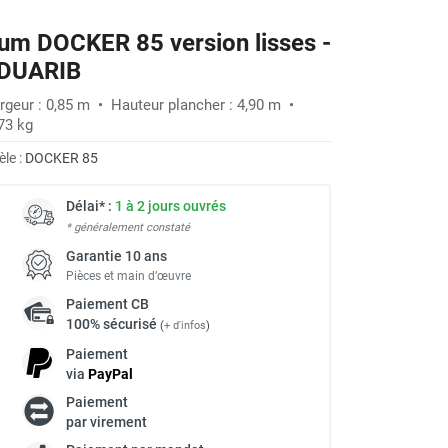
um DOCKER 85 version lisses -
- DUARIB
rgeur : 0,85 m • Hauteur plancher : 4,90 m •
73 kg
le :
DOCKER 85
Délai* :
1 à 2 jours ouvrés
* généralement constaté
Garantie 10 ans
Pièces et main d’œuvre
Paiement
CB
100% sécurisé
(
+ d'infos
)
Paiement
via
Pay
Pal
Paiement
à
par virement