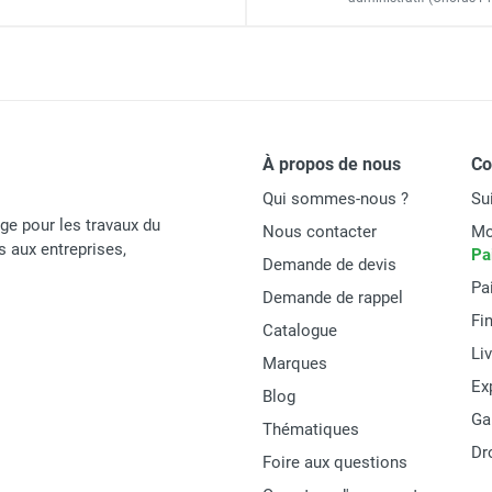
2,85 x 0,60 m
Ø 45 mm
um DOCKER 150 version lisses - Hauteur de travail : 4,90 m - 
4,90 m
6,90 m
À propos de nous
C
(1
2
ium DOCKER 150 version garde-corps EXMDS - Hauteur de travai
Qui sommes-nous ?
Su
age pour les travaux du
Nous contacter
Mo
és aux entreprises,
Pa
Demande de devis
173 kg
Pa
Demande de rappel
Fi
Catalogue
Li
Marques
Ex
Duarib
Blog
Ga
Thématiques
7130050
Dr
Foire aux questions
DOCKER 85