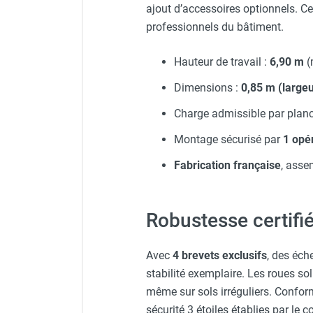
ajout d’accessoires optionnels. 
professionnels du bâtiment.
Hauteur de travail :
6,90 m
(
Dimensions :
0,85 m (largeu
Charge admissible par planc
Montage sécurisé par
1 opé
Fabrication française
, asse
Robustesse certifiée
Avec
4 brevets exclusifs
, des éch
stabilité exemplaire. Les roues so
même sur sols irréguliers. Confor
sécurité 3 étoiles établies par le c