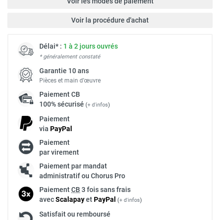
Voir les modes de paiement
Voir la procédure d'achat
Délai* :
1 à 2 jours ouvrés
* généralement constaté
Garantie 10 ans
Pièces et main d’œuvre
Paiement
CB
100% sécurisé
(
+ d'infos
)
Paiement
via
Pay
Pal
Paiement
par virement
Paiement par mandat
administratif ou Chorus Pro
Paiement
CB
3 fois sans frais
avec
Scalapay
et
Pay
Pal
(
+ d'infos
)
Satisfait ou remboursé