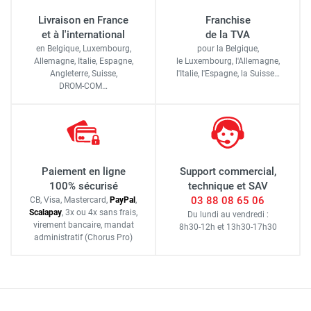
Livraison en France
Franchise
et à l'international
de la TVA
en Belgique, Luxembourg,
pour la Belgique,
Allemagne, Italie, Espagne,
le Luxembourg,
l'Allemagne,
Angleterre, Suisse,
l'Italie,
l'Espagne,
la Suisse…
DROM-COM…
Paiement en ligne
Support commercial,
100% sécurisé
technique et SAV
03 88 08 65 06
CB, Visa, Mastercard,
Pay
Pal
,
Scalapay
,
3x ou 4x sans frais
,
Du lundi au vendredi :
virement bancaire
, mandat
8h30-12h
et
13h30-17h30
administratif
(Chorus Pro)