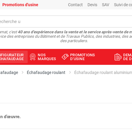
Promotions d'usine
Contact
Devis
SAV
Suivi de
mat, c'est
40 ans d'expérience dans la vente et le service après-vente de 
vice des entreprises du Bâtiment et de Travaux Publics, des industries, des a
des particuliers.
NFIGURATEUR
NOS
PROMOTIONS
DEM
ÉCHAFAUDAGE
MARQUES
D'USINE
DE D
hafaudage
Échafaudage roulant
n d’œuvre.