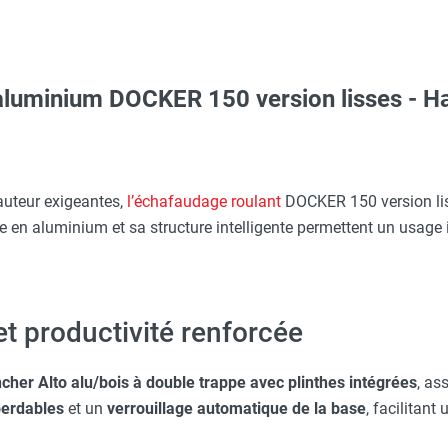
luminium DOCKER 150 version lisses - Hau
Taille XL - HUSQVARNA
c avec protège-menton Smartguard PE 10H - HUSQVARNA
auteur exigeantes,
l’échafaudage roulant
DOCKER 150 version li
e en aluminium et sa structure intelligente permettent un usage 
aille L - HUSQVARNA
 avec protège-menton Smartguard PE 10H - HUSQVARNA
et productivité renforcée
cher Alto alu/bois à double trappe avec plinthes intégrées
, as
Taille XXL - HUSQVARNA
perdables
et un
verrouillage automatique de la base
, facilitan