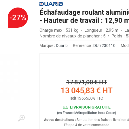
Échafaudage roulant alumin
-27%
- Hauteur de travail : 12,90
Charge max : 531 kg • Longueur : 2,95 m • La
Nombre de niveaux de plancher : 5 • Poids : 5
Marque :
Duarib
Référence :
DU 7230110
Modè
17 871,00 €
HT
13 045,83 €
HT
soit
15 655,00 €
TTC
LIVRAISON GRATUITE
(en France Métropolitaine, hors Corse)
Autres destinations :
Simulation des frais de livraison 
l'étape 4 de votre commande