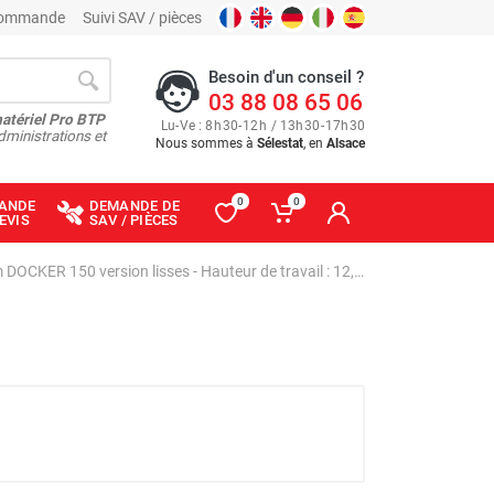
 commande
Suivi SAV / pièces
Besoin d'un conseil ?
03 88 08 65 06
matériel Pro BTP
Lu
-
Ve
: 8
h
30
-
12
h
/ 13
h
30
-
17
h
30
dministrations et
Nous sommes à
Sélestat
, en
Alsace
0
0
ANDE
DEMANDE DE
EVIS
SAV / PIÈCES
Échafaudage roulant aluminium DOCKER 150 version lisses - Hauteur de travail : 12,90 m - DUARIB