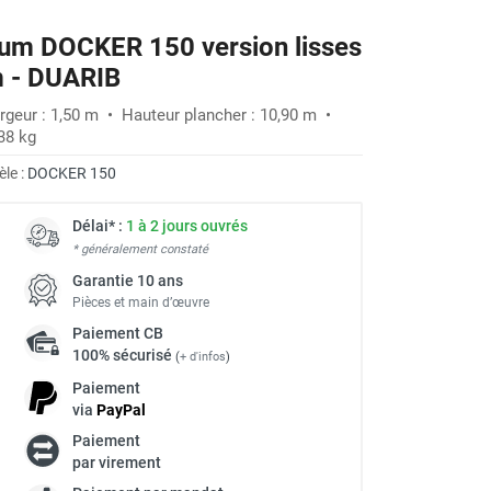
ium DOCKER 150 version lisses
 m - DUARIB
rgeur : 1,50 m • Hauteur plancher : 10,90 m •
38 kg
le :
DOCKER 150
Délai* :
1 à 2 jours ouvrés
* généralement constaté
Garantie 10 ans
Pièces et main d’œuvre
Paiement
CB
100% sécurisé
(
+ d'infos
)
Paiement
via
Pay
Pal
Paiement
à
par virement