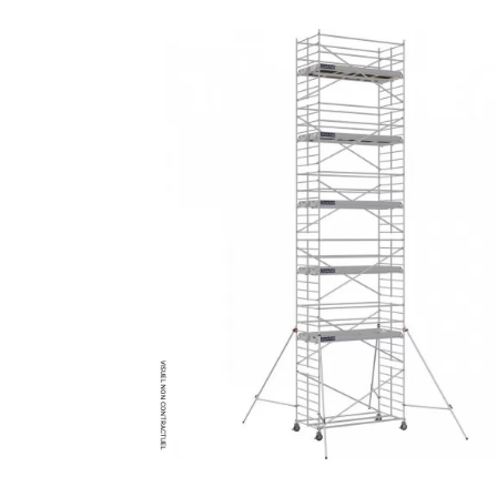
MATÉRIEL DE DÉMOLITION
COMPRESSEUR DE CHANTIER
TRAVAIL EN HAUTEUR
ÉQUIPEMENT DE CHANTIER
ROUTIER
MACHINE DE PROJECTION ET
COULAGE
MATÉRIEL DE SABLAGE
POMPE ET PISTOLET À
PEINTURE
DÉCOLLEUSE À PAPIER PEINT
ET MOQUETTE
ESPACE VERT
TRANSPALETTE, GERBEUR ET
MANUTENTION
MANUTENTION ET LEVAGE
DE CHANTIER