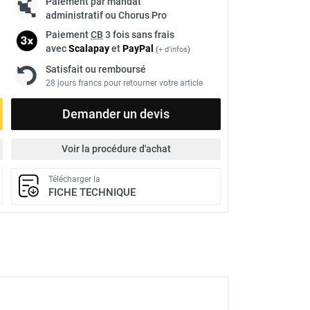
Paiement par mandat
administratif ou Chorus Pro
Paiement
CB
3 fois sans frais
avec
Scalapay
et
Pay
Pal
(
+ d'infos
)
Satisfait ou remboursé
28 jours francs pour retourner votre article
Demander un devis
Voir la procédure d'achat
Télécharger la
FICHE TECHNIQUE