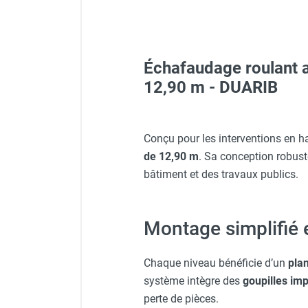
FOURNITURES
Échafaudage roulant a
Veste de chantier PE10J - 
12,90 m - DUARIB
Casque de protection blan
Conçu pour les interventions en h
de 12,90 m
. Sa conception robust
Veste de chantier PE10J - T
bâtiment et des travaux publics.
Casque de protection gris
Montage simplifié 
Chaque niveau bénéficie d’un
plan
Veste de chantier PE10J - 
système intègre des
goupilles im
perte de pièces.