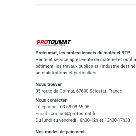
Surface utile
Diamètre des montants
Échafaudage roulant alumini
Hauteur plancher
Hauteur travail
Nombre de niveaux de plancher 
Échafaudage roulant alumin
Protoumat, les professionnels du matériel BTP
plancher + 4 lisses DÉCLIC)
Vente et service après-vente de matériel et outill
bâtiment, les travaux publics et l'industrie destin
Poids
administrations et particuliers.
Nous trouver
35 route de Colmar, 67600 Sélestat, France
Nous contacter
Marque
Téléphone :
03 88 08 65 06
Email :
contact@protoumat.fr
Référence fournisseur
Du lundi au vendredi : 8h30-12h et 13h30-17h30
Nom du modèle
Nos modes de paiement