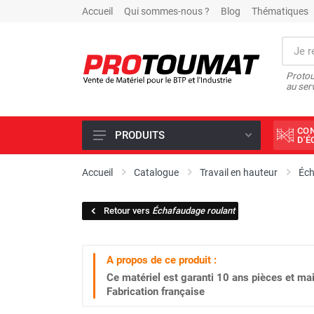
Accueil
Qui sommes-nous ?
Blog
Thématiques
Protou
au ser
CO
PRODUITS
D'
PROMOTIONS D'USINE
Accueil
Catalogue
Travail en hauteur
Éc
OUTILS DIAMANT
Retour vers
Échafaudage roulant
SCIAGE ET FORAGE
ÉCLAIRAGE DE CHANTIER
A propos de ce produit :
TRAVAIL DU BÉTON
Ce matériel est garanti
10 ans
pièces et mai
MALAXEUR
Fabrication française
MATÉRIEL DE COMPACTAGE