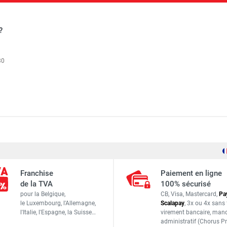
?
30
ium DOCKER 150 version garde-corps EXMDS - Hauteur de travai
2,95 m
ium DOCKER 85 version garde-corps EXMDS - Hauteur de travail
Franchise
Paiement en ligne
1,50 m
de la TVA
100% sécurisé
pour la Belgique,
CB, Visa, Mastercard,
Pa
Longueur : 3,07 m
le Luxembourg,
l'Allemagne,
Scalapay
,
3x ou 4x sans 
Largeur : 1,56 m
l'Italie,
l'Espagne,
la Suisse…
virement bancaire
, man
ium DOCKER 150 version garde-corps EXMDS - Hauteur de travai
administratif
(Chorus Pr