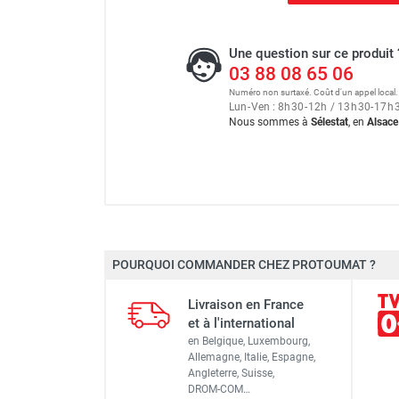
Une question sur ce produit 
03 88 08 65 06
Numéro non surtaxé. Coût d'un appel local.
Lun
-
Ven : 8
h
30
-
12
h
/ 13
h
30
-
17
h
Nous sommes à
Sélestat
, en
Alsace
Échafaudage roulant alumin
POURQUOI COMMANDER CHEZ PROTOUMAT ?
Longueur
Échafaudage roulant alumin
Livraison en France
Largeur
et à l'international
en Belgique, Luxembourg,
Dimensions extérieures
Allemagne, Italie, Espagne,
Angleterre, Suisse,
Échafaudage roulant alumin
DROM-COM…