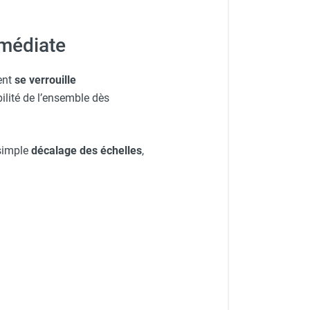
mmédiate
ent
se verrouille
ilité de l’ensemble dès
simple
décalage des échelles
,