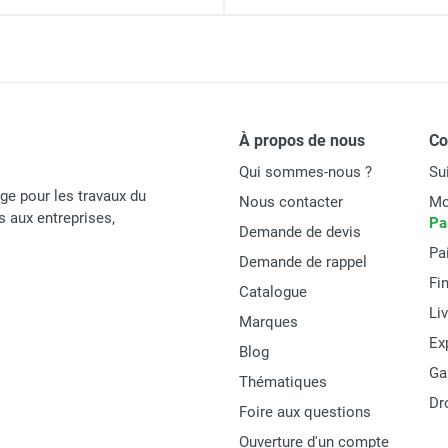
2,85 x 1,25 m
Ø 45 mm
um DOCKER 150 version lisses - Hauteur de travail : 12,90 m -
10,90 m
12,90 m
À propos de nous
C
(1
5
ium DOCKER 85 version garde-corps EXMDS - Hauteur de travail
Qui sommes-nous ?
Su
age pour les travaux du
Nous contacter
Mo
és aux entreprises,
Pa
Demande de devis
538 kg
Pa
Demande de rappel
Fi
Catalogue
Li
Marques
Ex
Duarib
Blog
Ga
Thématiques
7230110
Dr
Foire aux questions
DOCKER 150
Ouverture d'un compte