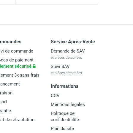
 DUARIB
ommandes
Service Après-Vente
 : 11,90 m - DUARIB
ivi de commande
Demande de SAV
et pièces détachées
des de paiement
iement sécurisé
Suivi SAV
et pièces détachées
iement 3x sans frais
nancement
Informations
vraison
CGV
port
Mentions légales
rantie
Politique de
oit de rétractation
confidentialité
Plan du site