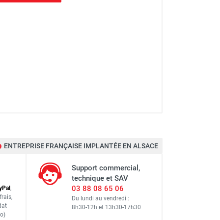
l : 8,90 m - DUARIB
ENTREPRISE FRANÇAISE IMPLANTÉE EN ALSACE
 : 8,90 m - DUARIB
Support commercial,
technique et SAV
03 88 08 65 06
y
Pal
,
frais
,
Du lundi au vendredi :
dat
8h30-12h
et
13h30-17h30
l : 13,90 m - DUARIB
o)