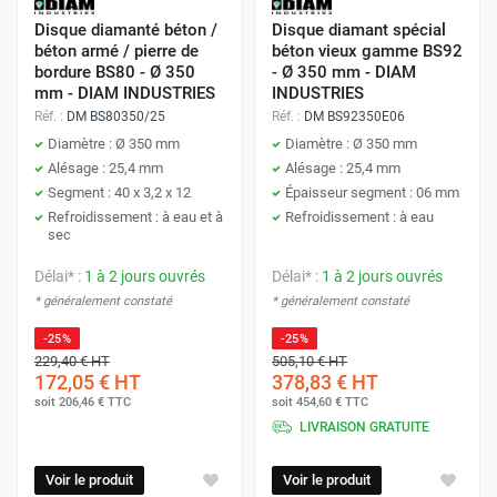
Disque diamanté béton /
Disque diamant spécial
béton armé / pierre de
béton vieux gamme BS92
bordure BS80 - Ø 350
- Ø 350 mm - DIAM
mm - DIAM INDUSTRIES
INDUSTRIES
Réf. :
DM BS80350/25
Réf. :
DM BS92350E06
Diamètre : Ø 350 mm
Diamètre : Ø 350 mm
Alésage : 25,4 mm
Alésage : 25,4 mm
Segment : 40 x 3,2 x 12
Épaisseur segment : 06 mm
Refroidissement : à eau et à
Refroidissement : à eau
sec
Délai* :
1 à 2 jours ouvrés
Délai* :
1 à 2 jours ouvrés
* généralement constaté
* généralement constaté
-25%
-25%
229,40 €
HT
505,10 €
HT
172,05 €
HT
378,83 €
HT
soit
206,46 €
TTC
soit
454,60 €
TTC
LIVRAISON GRATUITE
Voir le produit
Voir le produit