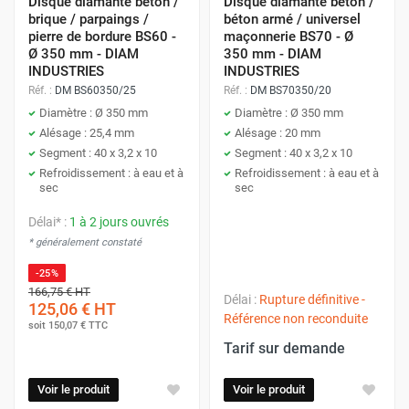
Disque diamanté béton /
Disque diamanté béton /
brique / parpaings /
béton armé / universel
pierre de bordure BS60 -
maçonnerie BS70 - Ø
Ø 350 mm - DIAM
350 mm - DIAM
INDUSTRIES
INDUSTRIES
Réf. :
DM BS60350/25
Réf. :
DM BS70350/20
Diamètre : Ø 350 mm
Diamètre : Ø 350 mm
Alésage : 25,4 mm
Alésage : 20 mm
Segment : 40 x 3,2 x 10
Segment : 40 x 3,2 x 10
Refroidissement : à eau et à
Refroidissement : à eau et à
sec
sec
Délai* :
1 à 2 jours ouvrés
* généralement constaté
-25%
166,75 €
HT
Délai :
Rupture définitive -
125,06 €
HT
Référence non reconduite
soit
150,07 €
TTC
Tarif sur demande
Voir le produit
Voir le produit