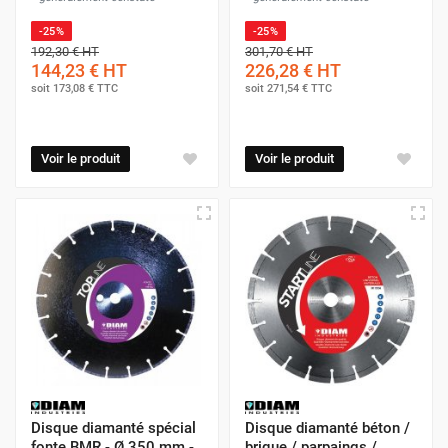
-25%
-25%
192,30 €
HT
301,70 €
HT
144,23 €
HT
226,28 €
HT
soit
173,08 €
TTC
soit
271,54 €
TTC
Voir le produit
Voir le produit
Disque diamanté spécial
Disque diamanté béton /
fonte BMR - Ø 350 mm -
brique / parpaings /