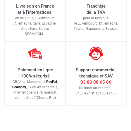
Livraison en France
Franchise
et à l'international
de la TVA
en Belgique, Luxembourg,
pour la Belgique,
Allemagne, Italie, Espagne,
le Luxembourg,
l'Allemagne,
Angleterre, Suisse,
l'Italie,
l'Espagne,
la Suisse…
DROM-COM…
Paiement en ligne
Support commercial,
100% sécurisé
technique et SAV
03 88 08 65 06
CB, Visa, Mastercard,
Pay
Pal
,
Scalapay
,
3x ou 4x sans frais
,
Du lundi au vendredi :
virement bancaire
, mandat
8h30-12h
et
13h30-17h30
administratif
(Chorus Pro)