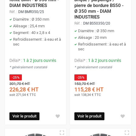
DIAM INDUSTRIES
pierre de bordure BS50 -
Ø 350 mm - DIAM
Réf. :
DM BMR350/25
INDUSTRIES
Diamètre : Ø 350 mm
Réf. :
DM BS50350/20
Alésage : 25,4 mm
Diamètre : Ø 350 mm
Segment : 40 x 2,8 x 4
Alésage : 20 mm
Refroidissement : à eau et à
sec
Refroidissement : à eau et à
sec
Délai* :
1 à 2 jours ouvrés
Délai* :
1 à 2 jours ouvrés
* généralement constaté
* généralement constaté
-25%
-25%
301,70 €
HT
153,70 €
HT
226,28 €
HT
115,28 €
HT
soit
271,54 €
TTC
soit
138,34 €
TTC
Voir le produit
Voir le produit