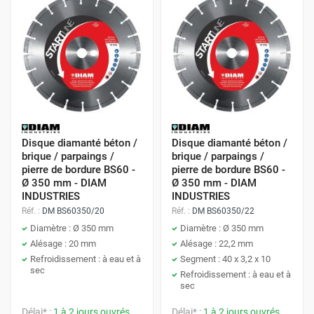
Disque diamanté béton /
Disque diamanté béton /
brique / parpaings /
brique / parpaings /
pierre de bordure BS60 -
pierre de bordure BS60 -
Ø 350 mm - DIAM
Ø 350 mm - DIAM
INDUSTRIES
INDUSTRIES
Réf. :
DM BS60350/20
Réf. :
DM BS60350/22
Diamètre : Ø 350 mm
Diamètre : Ø 350 mm
Alésage : 20 mm
Alésage : 22,2 mm
Refroidissement : à eau et à
Segment : 40 x 3,2 x 10
sec
Refroidissement : à eau et à
sec
Délai* :
1 à 2 jours ouvrés
Délai* :
1 à 2 jours ouvrés