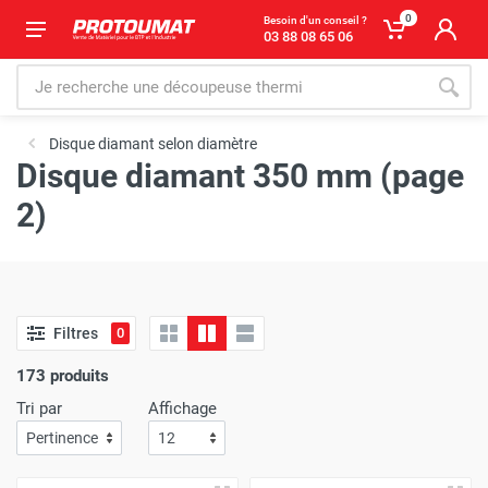
0
Besoin d'un conseil ?
03 88 08 65 06
Disque diamant selon diamètre
Disque diamant 350 mm (page
2)
Filtres
0
173 produits
Tri par
Affichage