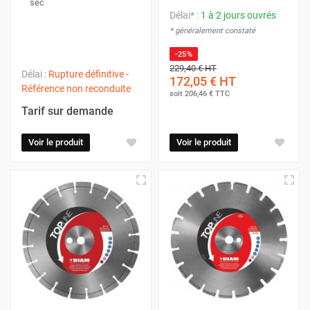
sec
Délai* :
1 à 2 jours ouvrés
* généralement constaté
-25%
229,40 €
HT
Délai :
Rupture définitive -
172,05 €
HT
Référence non reconduite
soit
206,46 €
TTC
Tarif sur demande
Voir le produit
Voir le produit