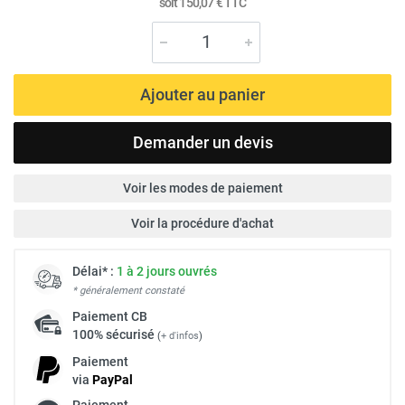
soit
150,07 €
TTC
Ajouter au panier
Demander un devis
Voir les modes de paiement
Voir la procédure d'achat
Délai* :
1 à 2 jours ouvrés
* généralement constaté
Paiement
CB
100% sécurisé
(
+ d'infos
)
Paiement
via
Pay
Pal
Paiement