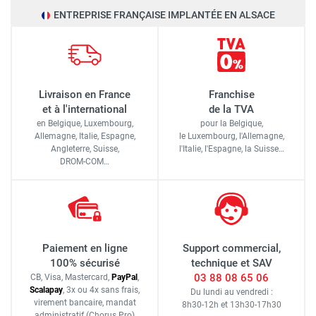
ENTREPRISE FRANÇAISE IMPLANTÉE EN ALSACE
Livraison en France
Franchise
et à l'international
de la TVA
en Belgique, Luxembourg,
pour la Belgique,
Allemagne, Italie, Espagne,
le Luxembourg,
l'Allemagne,
Angleterre, Suisse,
l'Italie,
l'Espagne,
la Suisse…
DROM-COM…
Paiement en ligne
Support commercial,
100% sécurisé
technique et SAV
03 88 08 65 06
CB, Visa, Mastercard,
Pay
Pal
,
Scalapay
,
3x ou 4x sans frais
,
Du lundi au vendredi :
virement bancaire
, mandat
8h30-12h
et
13h30-17h30
administratif
(Chorus Pro)