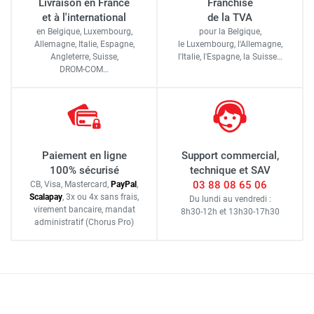
Livraison en France
Franchise
et à l'international
de la TVA
en Belgique, Luxembourg,
pour la Belgique,
Allemagne, Italie, Espagne,
le Luxembourg,
l'Allemagne,
Angleterre, Suisse,
l'Italie,
l'Espagne,
la Suisse…
DROM-COM…
Paiement en ligne
Support commercial,
100% sécurisé
technique et SAV
03 88 08 65 06
CB, Visa, Mastercard,
Pay
Pal
,
Scalapay
,
3x ou 4x sans frais
,
Du lundi au vendredi :
virement bancaire
, mandat
8h30-12h
et
13h30-17h30
administratif
(Chorus Pro)