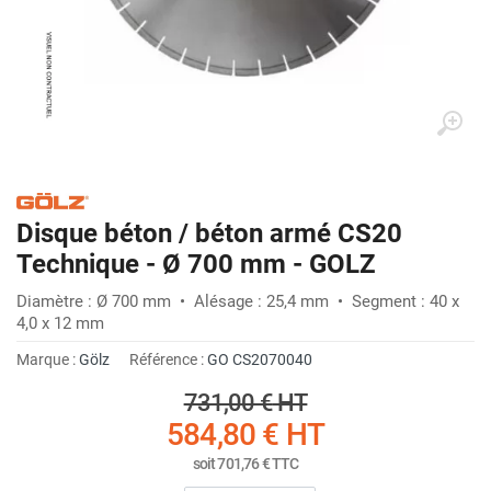
Disque béton / béton armé CS20
Technique - Ø 700 mm - GOLZ
Diamètre : Ø 700 mm • Alésage : 25,4 mm • Segment : 40 x
4,0 x 12 mm
Marque :
Gölz
Référence :
GO CS2070040
731,00 €
HT
584,80 €
HT
soit
701,76 €
TTC