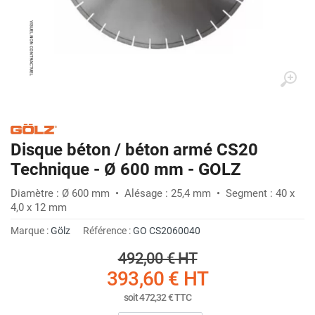
Disque béton / béton armé CS20
Technique - Ø 600 mm - GOLZ
Diamètre : Ø 600 mm • Alésage : 25,4 mm • Segment : 40 x
4,0 x 12 mm
Marque :
Gölz
Référence :
GO CS2060040
492,00 €
HT
393,60 €
HT
soit
472,32 €
TTC