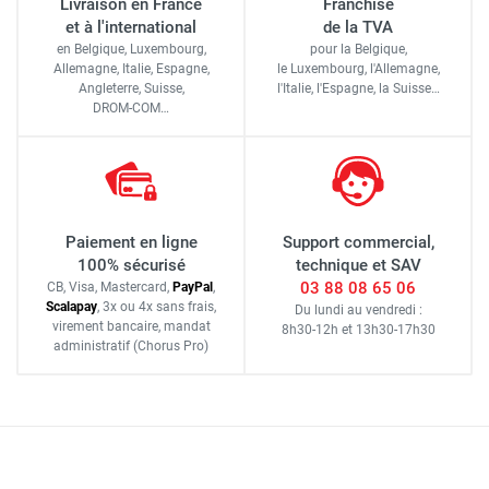
Livraison en France
Franchise
et à l'international
de la TVA
en Belgique, Luxembourg,
pour la Belgique,
Allemagne, Italie, Espagne,
le Luxembourg,
l'Allemagne,
Angleterre, Suisse,
l'Italie,
l'Espagne,
la Suisse…
DROM-COM…
Paiement en ligne
Support commercial,
100% sécurisé
technique et SAV
03 88 08 65 06
CB, Visa, Mastercard,
Pay
Pal
,
Scalapay
,
3x ou 4x sans frais
,
Du lundi au vendredi :
virement bancaire
, mandat
8h30-12h
et
13h30-17h30
administratif
(Chorus Pro)