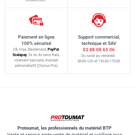
Paiement en ligne
Support commercial,
100% sécurisé
technique et SAV
03 88 08 65 06
CB, Visa, Mastercard,
Pay
Pal
,
Scalapay
,
3x ou 4x sans frais
,
Du lundi au vendredi :
virement bancaire
, mandat
8h30-12h
et
13h30-17h30
administratif
(Chorus Pro)
Protoumat, les professionnels du matériel BTP
Vente et service après-vente de matériel et outillage pour