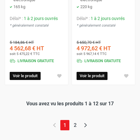
165 kg
220 kg
Délai* :
1 à 2 jours ouvrés
Délai* :
1 à 2 jours ouvrés
* généralement constaté
* généralement constaté
5 184,86 €
HT
5 650,70 €
HT
4 562,68 €
HT
4 972,62 €
HT
soit
5 475,22 €
TTC
soit
5 967,14 €
TTC
LIVRAISON GRATUITE
LIVRAISON GRATUITE
Voir le produit
Voir le produit
Vous avez vu les produits 1 à 12 sur 17
(page actuelle)
1
2