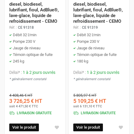
diesel, biodiesel,
diesel, biodiesel,
lubrifiant, fioul, AdBlue®,
lubrifiant, fioul, AdBlue®,
lave-glace, liquide de
lave-glace, liquide de
refroidissement - CEMO
refroidissement - CEMO
Réf. :
CE 91318
Réf. :
CE 91319
Débit 32 l/min
Débit 32 l/min
Pompe 230 V
Pompe 230 V
Jauge de niveau
Jauge de niveau
Témoin optique de fuite
Témoin optique de fuite
245 kg
180 kg
Délai* :
1 à 2 jours ouvrés
Délai* :
1 à 2 jours ouvrés
* généralement constaté
* généralement constaté
4 408,46 €
HT
5 805,97 €
HT
3 726,25 €
HT
5 109,25 €
HT
soit
4 471,50 €
TTC
soit
6 131,10 €
TTC
LIVRAISON GRATUITE
LIVRAISON GRATUITE
Voir le produit
Voir le produit