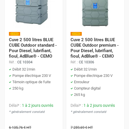
Comment Choisir la Capacité de Votre
Cuve AdBlue® ?
Pour dimensionner votre équipement, basez-vous sur la
consommation de votre flotte. Les engins et poids lourds
Cuve 2 500 litres BLUE
Cuve 2 500 litres BLUE
consomment en moyenne
5 % à 7 % d'AdBlue®
par rapport
CUBE Outdoor standard -
CUBE Outdoor premium -
Pour Diesel, lubrifiant,
Pour Diesel, lubrifiant,
à leur consommation de carburant.
fioul, AdBlue® - CEMO
fioul, AdBlue® - CEMO
Réf. :
CE 10304
Réf. :
CE 10306
Le réservoir standard varie :
Débit 32 l/min
Débit 32 l/min
Pompe électrique 230 V
Pompe électrique 230 V
Poids lourds / Engins : 30 à 50 L en moyenne.
Témoin optique de fuite
Enrouleur
250 kg
Compteur digital
Véhicules légers : 15 à 20 L en moyenne.
265 kg
Délai* :
1 à 2 jours ouvrés
Délai* :
1 à 2 jours ouvrés
Calculez vos besoins estimés pour sélectionner le volume
* généralement constaté
* généralement constaté
idéal de votre cuve de transport ou de distribution, assurant
ainsi une gestion des stocks optimisée pour votre
6 135,76 €
HT
7 259,69 €
HT