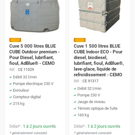
Pistolet automatique
avec arrêt de remplissage.
Pompes auto-amorçantes
rapides.
Avertisseur de trop-plein
pour éviter les
débordements.
Cuve 5 000 litres BLUE
Cuve 1 500 litres BLUE
CUBE Outdoor premium -
CUBE Indoor ECO - Pour
Modèles cadenassables
pour la sécurité du stock.
Pour Diesel, lubrifiant,
diesel, biodiesel,
fioul, AdBlue® - CEMO
lubrifiant, fioul, AdBlue®,
lave-glace, liquide de
Réf. :
CE 11029
Parcourez notre catalogue et commandez la cuve de
refroidissement - CEMO
Débit 32 l/min
transport ou de distribution AdBlue® qui répondra
Réf. :
CE 91317
Pompe électrique 230 V
Débit 32 l/min
parfaitement aux exigences de votre flotte !
Enrouleur
Pompe 230 V
Compteur digital
Jauge de niveau
215 kg
Témoin optique de fuite
160 kg
Délai* :
1 à 2 jours ouvrés
Délai* :
1 à 2 jours ouvrés
* généralement constaté
* généralement constaté