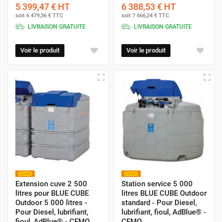
entreprise.
5 399,47 €
HT
6 388,53 €
HT
soit
6 479,36 €
TTC
soit
7 666,24 €
TTC
LIVRAISON GRATUITE
LIVRAISON GRATUITE
Normes et Sécurité : Ce Qu'il Faut
Voir le produit
Voir le produit
Savoir
Stockage : AdBlue® n'est pas un Produit
Pétrolier
L'AdBlue® est une solution aqueuse d'urée (32.5% d'urée
pure et 67.5% d'eau déminéralisée). Il n'est
pas soumis aux
réglementations ADR et ATEX
, contrairement aux
hydrocarbures.
Cependant, le stockage doit respecter la
norme ISO 22241
Extension cuve 2 500
Station service 5 000
litres pour BLUE CUBE
litres BLUE CUBE Outdoor
et être effectué dans des
cuves spécifiques en
Outdoor 5 000 litres -
standard - Pour Diesel,
Polyéthylène Haute Densité (PEHD)
car l'AdBlue® est
Pour Diesel, lubrifiant,
lubrifiant, fioul, AdBlue® -
fioul, AdBlue® - CEMO
CEMO