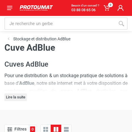
0
Besoin d'un conseil ?
03 88 08 65 06
Stockage et distribution AdBlue
Cuve AdBlue
Cuves AdBlue
Pour une distribution & un stockage pratique de solutions à
base d’
AdBlue
, notre site internet met à votre disposition de
nombreux modèles de
cuves AdBlue
destinées aux
Lire la suite
professionnels. De marque
CEMO
, nos
cuves
AdBlue
s’utilisent simplement et en toute sécurité.
Conformes à toutes les normes en vigueur, les
cuves
Avec
Protoumat
, faites le choix des meilleures
cuves
ainsi
AdBlue
disponibles à l’achat peuvent être commandées à
que du meilleur service après-vente, pour le
stockage, le
des contenances différentes pouvant aller jusqu’à 5 000
Filtres
0