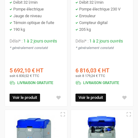
Débit 32 l/min
Débit 32 l/min
polluants en vapeur d'eau et azote inoffensifs.
Pompe électrique
Pompe électrique 230 V
Jauge de niveau
Enrouleur
Ce besoin concerne une large variété de véhicules et
Témoin optique de fuite
Compteur digital
d'engins :
190 kg
205 kg
Délai* :
1 à 2 jours ouvrés
Délai* :
1 à 2 jours ouvrés
Poids Lourds
(obligatoire depuis 2006).
* généralement constaté
* généralement constaté
Véhicules Légers Diesel
(moteurs > 30 ch, depuis
2014 pour les nouveaux modèles).
5 692,10 €
HT
6 816,03 €
HT
Engins de Travaux Publics (TP)
et
Machines
soit
6 830,52 €
TTC
soit
8 179,24 €
TTC
Agricoles
(tracteurs).
LIVRAISON GRATUITE
LIVRAISON GRATUITE
Autres : Transports en commun, bennes à ordures,
Voir le produit
Voir le produit
Importance du Stockage :
Si le réservoir d'AdBlue® est
groupes électrogènes.
vide, votre véhicule se mettra en mode dégradé ou refusera
de redémarrer. Une
cuve AdBlue® sur place
garantit la
continuité de votre activité.