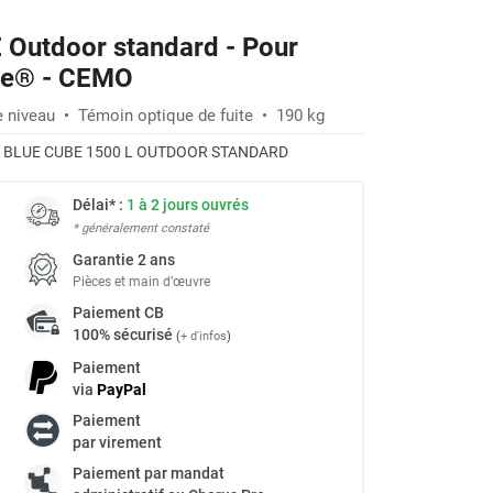
 Outdoor standard - Pour
Blue® - CEMO
 niveau • Témoin optique de fuite • 190 kg
:
BLUE CUBE 1500 L OUTDOOR STANDARD
Délai* :
1 à 2 jours ouvrés
* généralement constaté
Garantie 2 ans
Pièces et main d’œuvre
Paiement
CB
100% sécurisé
(
+ d'infos
)
Paiement
via
Pay
Pal
Paiement
à
par virement
Paiement par mandat