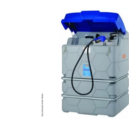
MATÉRIEL DE DÉMOLITION
COMPRESSEUR DE CHANTIER
TRAVAIL EN HAUTEUR
ÉQUIPEMENT DE CHANTIER
ROUTIER
MACHINE DE PROJECTION ET
COULAGE
MATÉRIEL DE SABLAGE
POMPE ET PISTOLET À
PEINTURE
DÉCOLLEUSE À PAPIER PEINT
ET MOQUETTE
ESPACE VERT
TRANSPALETTE, GERBEUR ET
MANUTENTION
MANUTENTION ET LEVAGE
DE CHANTIER