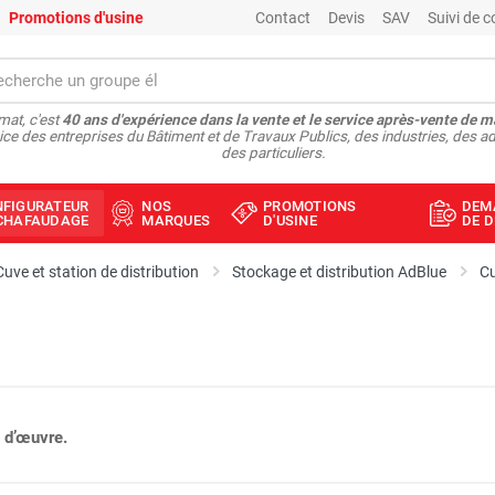
Promotions d'usine
Contact
Devis
SAV
Suivi de
at, c'est
40 ans d'expérience dans la vente et le service après-vente de m
ice des entreprises du Bâtiment et de Travaux Publics, des industries, des ad
des particuliers.
NFIGURATEUR
NOS
PROMOTIONS
DEM
ÉCHAFAUDAGE
MARQUES
D'USINE
DE D
Cuve et station de distribution
Stockage et distribution AdBlue
C
 d’œuvre.