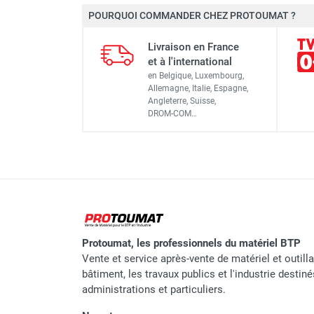
POURQUOI COMMANDER CHEZ PROTOUMAT ?
Cuve 2 500 litres BLUE CUBE 
Livraison en France
et à l'international
Matériaux employés
en Belgique, Luxembourg,
Allemagne, Italie, Espagne,
Angleterre, Suisse,
Épaisseur parois
DROM-COM…
Produits admissibles
Densité liquide maxi admissible
Plage de température d'utilisati
Dimensions L x l x H
Protoumat, les professionnels du matériel BTP
Vente et service après-vente de matériel et outill
Poids
bâtiment, les travaux publics et l'industrie destin
administrations et particuliers.