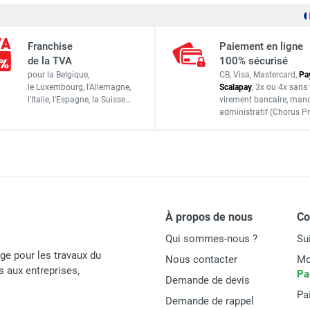
Outdoor standard - Pour Diesel, lubrifiant, fioul, AdBlue® - CE
Franchise
Paiement en ligne
de la TVA
100% sécurisé
- Polyéthylène pour le réservoir double paroi et le capot
pour la Belgique,
CB, Visa, Mastercard,
Pa
- Acier galvanisé pour les bandages de renfort
le Luxembourg,
l'Allemagne,
Scalapay
,
3x ou 4x sans 
l'Italie,
l'Espagne,
la Suisse…
virement bancaire
, man
- 7 mm pour la cuve intérieure
administratif
(Chorus Pr
- 4 mm pour le bac de rétention
Diesel, biodiesel, lubrifiant, fioul, AdBlue®, lave-glace, li
1,1 kg/dm3
on
De -20°C à +40°C
À propos de nous
C
120 x 115 x 180 cm
Qui sommes-nous ?
Su
age pour les travaux du
Nous contacter
Mo
190 kg
és aux entreprises,
Pa
Demande de devis
Pa
Demande de rappel