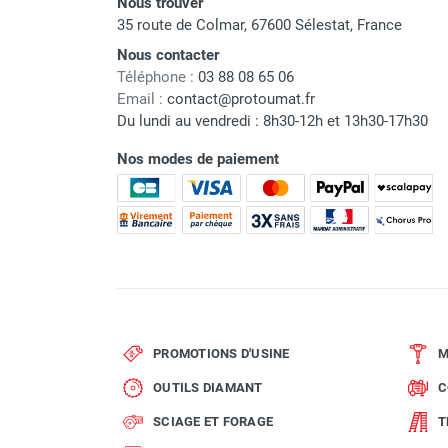
Nous trouver
35 route de Colmar, 67600 Sélestat, France
Produits admissibles
Nous contacter
Téléphone :
03 88 08 65 06
Débit
Email :
contact@protoumat.fr
Du lundi au vendredi : 8h30-12h et 13h30-17h30
Pression maxi
Nos modes de paiement
Hauteur d'aspiration maxi
Tension
Intensité
Puissance
Vitesse de rotation maxi
PROMOTIONS D'USINE
M
Indice de protection
OUTILS DIAMANT
C
Temps de cycle maxi
SCIAGE ET FORAGE
T