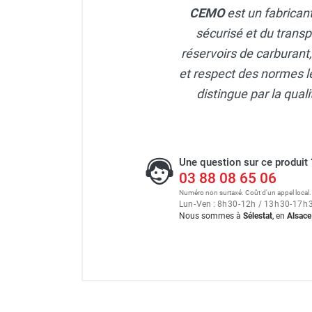
CEMO
est un fabrican
sécurisé et du transp
réservoirs de carburant
et respect des normes le
distingue par la qua
Une question sur ce produit 
03 88 08 65 06
Numéro non surtaxé. Coût d'un appel local.
Lun
-
Ven : 8
h
30
-
12
h
/ 13
h
30
-
17
h
Nous sommes à
Sélestat
, en
Alsace
Cuve 1 500 litres BLUE CUBE 