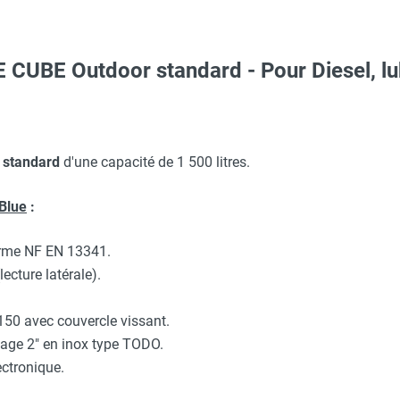
 CUBE Outdoor standard - Pour Diesel, lubr
Taille XL - HUSQVARNA
aille S - HUSQVARNA
 camion hayon - CEMO
 standard
d'une capacité de 1 500 litres.
dBlue
:
ions BLUE CUBE 1 500 litres et 2 500 litres - CEMO
 avec protège-menton Smartguard PE 10H - HUSQVARNA
orme NF EN 13341.
ecture latérale).
tal avec contrôle d'accès - CEMO
c avec protège-menton Smartguard PE 10H - HUSQVARNA
150 avec couvercle vissant.
sage 2" en inox type TODO.
our stations CUBE - CEMO
ectronique.
rs supplémentaires pour compteur digital avec contrôle d'accè