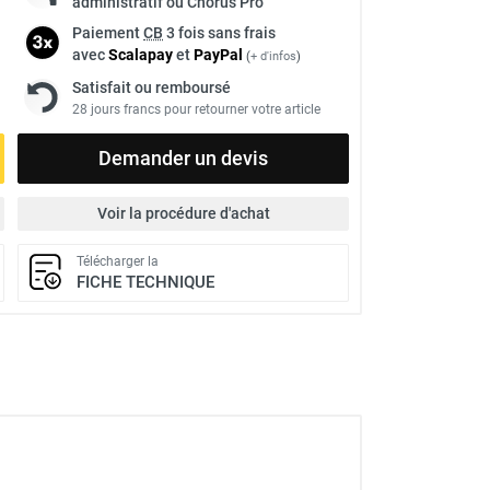
administratif ou Chorus Pro
Paiement
CB
3 fois sans frais
avec
Scalapay
et
Pay
Pal
(
+ d'infos
)
Satisfait ou remboursé
28 jours francs pour retourner votre article
Demander un devis
Voir la procédure d'achat
Télécharger la
FICHE TECHNIQUE