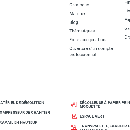
Fi
Catalogue
Li
Marques
AdBlue®, eau, lave-glace, liquide de refroidissement
Ex
Blog
32 l/min
Ga
Thématiques
Dr
1,6 bar
Foire aux questions
Ouverture d'un compte
2 mètres
professionnel
230 V
1,95 A
400 W
1 450 tr/min
ATÉRIEL DE DÉMOLITION
DÉCOLLEUSE À PAPIER PEIN
MOQUETTE
IP 55
OMPRESSEUR DE CHANTIER
ESPACE VERT
20 minutes
RAVAIL EN HAUTEUR
TRANSPALETTE, GERBEUR 
MANUTENTION