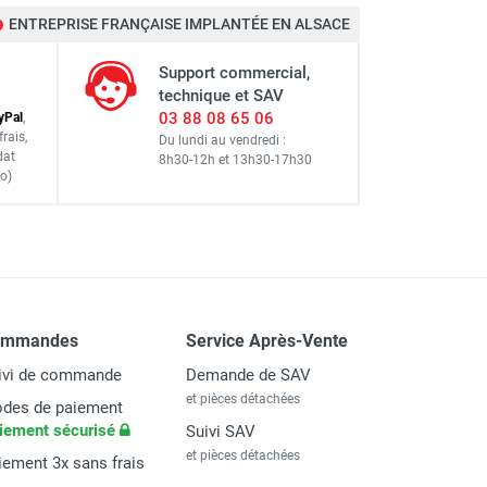
ENTREPRISE FRANÇAISE IMPLANTÉE EN ALSACE
MO
Support commercial,
technique et SAV
03 88 08 65 06
y
Pal
,
frais
,
Du lundi au vendredi :
dat
8h30-12h
et
13h30-17h30
o)
quide de refroidissement
ommandes
Service Après-Vente
ivi de commande
Demande de SAV
et pièces détachées
des de paiement
iement sécurisé
Suivi SAV
et pièces détachées
iement 3x sans frais