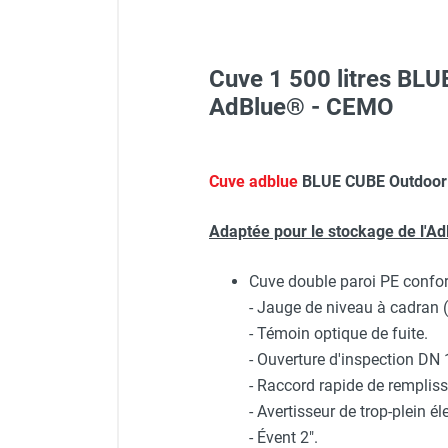
FOURNITURES
Cuve 1 500 litres BLUE
Veste de chantier PE10J - 
AdBlue® - CEMO
Veste de chantier PE10J - T
Déchargement matériel par
Cuve adblue
BLUE CUBE Outdoor
Visière V 10 - HUSQVARNA
Adaptée pour le stockage de l'A
Enrouleur pour AdBlue® stat
Casque de protection gris
Cuve double paroi PE conf
- Jauge de niveau à cadran (l
Logiciel pour compteur digi
- Témoin optique de fuite.
Casque de protection blan
- Ouverture d'inspection DN 
- Raccord rapide de remplis
Jauge de niveau à cadran p
- Avertisseur de trop-plein él
- Évent 2".
Lot de 5 badges utilisateu