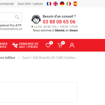
 commande
Suivi SAV / pièces
Besoin d'un conseil ?
03 88 08 65 06
atériel Pro BTP
Lu
-
Ve
: 8
h
30
-
12
h
/ 13
h
30
-
17
h
30
ministrations et
Nous sommes à
Sélestat
, en
Alsace
0
0
ANDE
DEMANDE DE
EVIS
SAV / PIÈCES
uve AdBlue
Cuve 1 500 litres BLUE CUBE Outdoor standard - Pour Diesel, lubrifiant, fioul, AdBlue® - CEMO