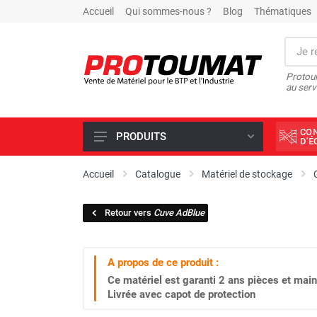
Accueil
Qui sommes-nous ?
Blog
Thématiques
Protoum
au serv
CO
PRODUITS
D'
PROMOTIONS D'USINE
Accueil
Catalogue
Matériel de stockage
OUTILS DIAMANT
Retour vers
Cuve AdBlue
SCIAGE ET FORAGE
ÉCLAIRAGE DE CHANTIER
A propos de ce produit :
TRAVAIL DU BÉTON
Ce matériel est garanti
2 ans
pièces et main
MALAXEUR
Livrée avec capot de protection
MATÉRIEL DE COMPACTAGE