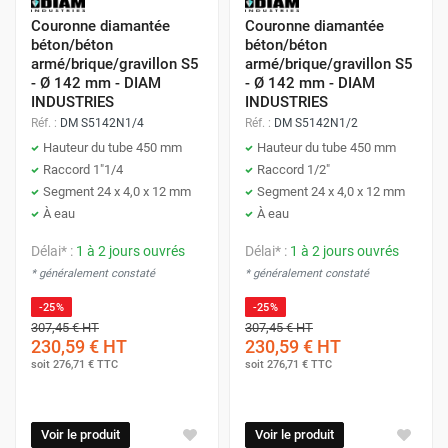
Couronne diamantée
Couronne diamantée
béton/béton
béton/béton
armé/brique/gravillon S5
armé/brique/gravillon S5
- Ø 142 mm - DIAM
- Ø 142 mm - DIAM
INDUSTRIES
INDUSTRIES
Réf. :
DM S5142N1/4
Réf. :
DM S5142N1/2
Hauteur du tube 450 mm
Hauteur du tube 450 mm
Raccord 1"1/4
Raccord 1/2"
Segment 24 x 4,0 x 12 mm
Segment 24 x 4,0 x 12 mm
À eau
À eau
Délai* :
1 à 2 jours ouvrés
Délai* :
1 à 2 jours ouvrés
* généralement constaté
* généralement constaté
-25%
-25%
307,45 €
HT
307,45 €
HT
230,59 €
HT
230,59 €
HT
soit
276,71 €
TTC
soit
276,71 €
TTC
Voir le produit
Voir le produit