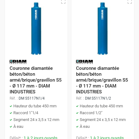
Couronne diamantée
Couronne diamantée
béton/béton
béton/béton
armé/brique/gravillon S5
armé/brique/gravillon S5
- Ø 117 mm - DIAM
- Ø 117 mm - DIAM
INDUSTRIES
INDUSTRIES
Réf. :
DM S5117N1/4
Réf. :
DM S5117N1/2
Hauteur du tube 450 mm
Hauteur du tube 450 mm
Raccord 1"1/4
Raccord 1/2"
Segment 24 x 3,5 x 12 mm
Segment 24 x 3,5 x 12 mm
À eau
À eau
Délai* :
1 à 2 jours ouvrés
Délai* :
1 à 2 jours ouvrés