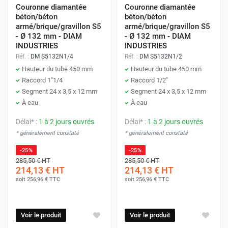
Couronne diamantée
Couronne diamantée
béton/béton
béton/béton
armé/brique/gravillon S5
armé/brique/gravillon S5
- Ø 132 mm - DIAM
- Ø 132 mm - DIAM
INDUSTRIES
INDUSTRIES
Réf. :
DM S5132N1/4
Réf. :
DM S5132N1/2
Hauteur du tube 450 mm
Hauteur du tube 450 mm
Raccord 1"1/4
Raccord 1/2"
Segment 24 x 3,5 x 12 mm
Segment 24 x 3,5 x 12 mm
À eau
À eau
Délai* :
1 à 2 jours ouvrés
Délai* :
1 à 2 jours ouvrés
* généralement constaté
* généralement constaté
-25%
-25%
285,50 €
HT
285,50 €
HT
214,13 €
HT
214,13 €
HT
soit
256,96 €
TTC
soit
256,96 €
TTC
Voir le produit
Voir le produit