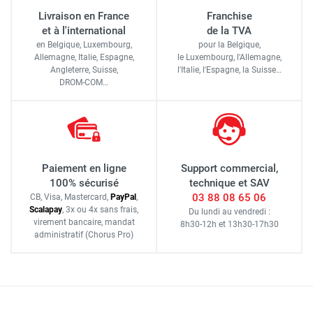
Livraison en France
Franchise
et à l'international
de la TVA
en Belgique, Luxembourg,
pour la Belgique,
Allemagne, Italie, Espagne,
le Luxembourg,
l'Allemagne,
Angleterre, Suisse,
l'Italie,
l'Espagne,
la Suisse…
DROM-COM…
Paiement en ligne
Support commercial,
100% sécurisé
technique et SAV
03 88 08 65 06
CB, Visa, Mastercard,
Pay
Pal
,
Scalapay
,
3x ou 4x sans frais
,
Du lundi au vendredi :
virement bancaire
, mandat
8h30-12h
et
13h30-17h30
administratif
(Chorus Pro)