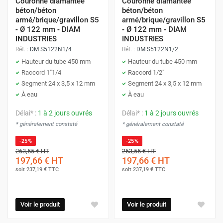
Couronne diamantée
Couronne diamantée
béton/béton
béton/béton
armé/brique/gravillon S5
armé/brique/gravillon S5
- Ø 122 mm - DIAM
- Ø 122 mm - DIAM
INDUSTRIES
INDUSTRIES
Réf. :
DM S5122N1/4
Réf. :
DM S5122N1/2
Hauteur du tube 450 mm
Hauteur du tube 450 mm
Raccord 1"1/4
Raccord 1/2"
Segment 24 x 3,5 x 12 mm
Segment 24 x 3,5 x 12 mm
À eau
À eau
Délai* :
1 à 2 jours ouvrés
Délai* :
1 à 2 jours ouvrés
* généralement constaté
* généralement constaté
-25%
-25%
263,55 €
HT
263,55 €
HT
197,66 €
HT
197,66 €
HT
soit
237,19 €
TTC
soit
237,19 €
TTC
Voir le produit
Voir le produit