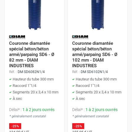
Couronne diamantée
Couronne diamantée
spécial béton/béton
spécial béton/béton
armé/parpaing SD6 - Ø
armé/parpaing SD6 - Ø
82 mm - DIAM
102 mm - DIAM
INDUSTRIES
INDUSTRIES
Réf. :
DM SD6082N1/4
Réf. :
DM SD6102N1/4
Hauteur du tube 300 mm
Hauteur du tube 300 mm
Raccord 1"1/4
Raccord 1"1/4
Segments 20 x 3,4 x 10 mm
Segments 20 x 3,4 x 10 mm
À sec
À sec
Délai* :
1 à 2 jours ouvrés
Délai* :
1 à 2 jours ouvrés
* généralement constaté
* généralement constaté
-25%
-25%