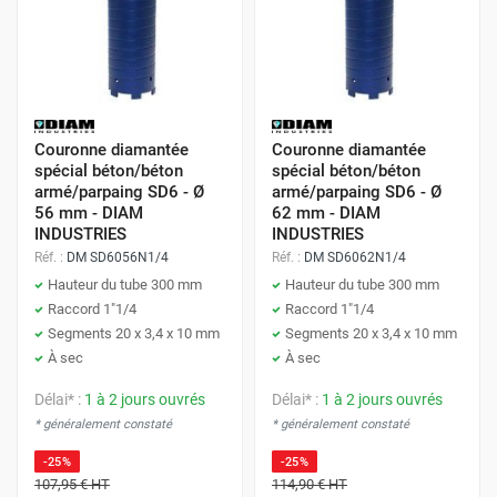
Parpaing
Béton cellulaire
Rotation seule
⭐⭐⭐⭐⭐
Béton (non
Percussion modérée
⭐⭐⭐⭐
armé)
Pierre calcaire
Percussion légère
⭐⭐⭐
Couronne diamantée
Couronne diamantée
spécial béton/béton
spécial béton/béton
armé/parpaing SD6 - Ø
armé/parpaing SD6 - Ø
56 mm - DIAM
62 mm - DIAM
Les conseils de l'expert Protoumat
INDUSTRIES
INDUSTRIES
Réf. :
DM SD6056N1/4
Réf. :
DM SD6062N1/4
Hauteur du tube 300 mm
Hauteur du tube 300 mm
Amorçage :
Commencez toujours le forage en mode
Raccord 1"1/4
Raccord 1"1/4
Segments 20 x 3,4 x 10 mm
Segments 20 x 3,4 x 10 mm
rotation seule pour créer une rainure de guidage.
À sec
À sec
N'enclenchez la percussion qu'une fois la couronne
stabilisée.
Délai* :
1 à 2 jours ouvrés
Délai* :
1 à 2 jours ouvrés
* généralement constaté
* généralement constaté
Refroidissement :
Même si l'outil est prévu pour le
sec, effectuez de légers mouvements de va-et-vient
-25%
-25%
107,95 €
HT
114,90 €
HT
pour laisser l'air circuler autour des segments et