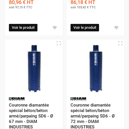
80,96 €
HT
86,18 €
HT
refroidir le corps de l'outil.
Attention :
Bien que performantes, ces couronnes ne
soit
97,15 €
TTC
soit
103,42 €
TTC
sont pas conçues pour couper les fers à béton de gros
Pression :
Laissez la machine travailler. Une pression
diamètre. Si vous rencontrez un ferraillage dense,
excessive sur le perforateur n'accélère pas le perçage
Voir le produit
Voir le produit
basculez en mode rotation seule ou utilisez une
mais fatigue inutilement le moteur et use les
couronne spécifique pour béton armé.
diamants prématurément.
Couronne diamantée
Couronne diamantée
spécial béton/béton
spécial béton/béton
armé/parpaing SD6 - Ø
armé/parpaing SD6 - Ø
67 mm - DIAM
72 mm - DIAM
INDUSTRIES
INDUSTRIES