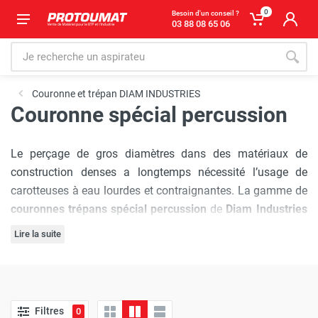
0
Besoin d'un conseil ?
03 88 08 65 06
Couronne et trépan DIAM INDUSTRIES
Couronne spécial percussion
Le perçage de gros diamètres dans des matériaux de
construction denses a longtemps nécessité l’usage de
carotteuses à eau lourdes et contraignantes. La gamme de
couronnes trépans spécial percussion
de
Diam Industries
révolutionne cette approche. Conçues pour être montées
Lire la suite
directement sur des perforateurs standards (en mode
percussion), ces couronnes permettent un travail à sec
Focus technique sur la gamme
rapide, propre et d'une efficacité redoutable. Que vous
soyez électricien pour la pose de boîtiers ou plombier pour
percussion
Filtres
0