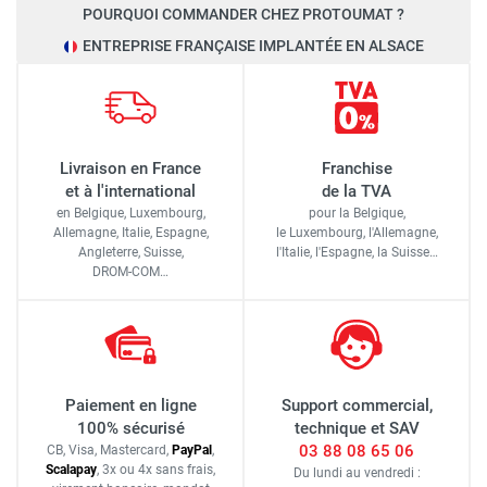
POURQUOI COMMANDER CHEZ PROTOUMAT ?
ENTREPRISE FRANÇAISE IMPLANTÉE EN ALSACE
Livraison en France
Franchise
et à l'international
de la TVA
en Belgique, Luxembourg,
pour la Belgique,
Allemagne, Italie, Espagne,
le Luxembourg,
l'Allemagne,
Angleterre, Suisse,
l'Italie,
l'Espagne,
la Suisse…
DROM-COM…
Paiement en ligne
Support commercial,
100% sécurisé
technique et SAV
03 88 08 65 06
CB, Visa, Mastercard,
Pay
Pal
,
Scalapay
,
3x ou 4x sans frais
,
Du lundi au vendredi :