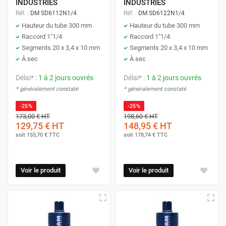
INDUSTRIES
INDUSTRIES
Réf. :
DM SD6112N1/4
Réf. :
DM SD6122N1/4
Hauteur du tube 300 mm
Hauteur du tube 300 mm
Raccord 1"1/4
Raccord 1"1/4
Segments 20 x 3,4 x 10 mm
Segments 20 x 3,4 x 10 mm
À sec
À sec
Délai* :
1 à 2 jours ouvrés
Délai* :
1 à 2 jours ouvrés
* généralement constaté
* généralement constaté
-25%
-25%
173,00 €
HT
198,60 €
HT
129,75 €
HT
148,95 €
HT
soit
155,70 €
TTC
soit
178,74 €
TTC
Voir le produit
Voir le produit