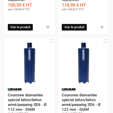
134,00 €
HT
155,95 €
HT
100,50 €
HT
116,96 €
HT
soit
120,60 €
TTC
soit
140,35 €
TTC
Voir le produit
Voir le produit
Couronne diamantée
Couronne diamantée
spécial béton/béton
spécial béton/béton
armé/parpaing SD6 - Ø
armé/parpaing SD6 - Ø
112 mm - DIAM
122 mm - DIAM