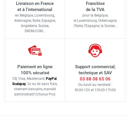
Livraison en France
Franchise
et à l'international
de la TVA
en Belgique, Luxembourg,
pour la Belgique,
Allemagne, Italie, Espagne,
le Luxembourg,
l'Allemagne,
Angleterre, Suisse,
l'Italie,
l'Espagne,
la Suisse…
DROM-COM…
Paiement en ligne
Support commercial,
100% sécurisé
technique et SAV
03 88 08 65 06
CB, Visa, Mastercard,
Pay
Pal
,
Scalapay
,
3x ou 4x sans frais
,
Du lundi au vendredi :
virement bancaire
, mandat
8h30-12h
et
13h30-17h30
administratif
(Chorus Pro)