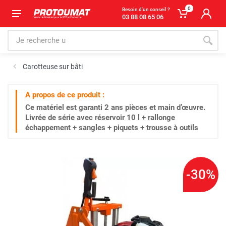
0
Besoin d'un conseil ?
03 88 08 65 06
Carotteuse sur bâti
A propos de ce produit :
Ce matériel est garanti
2 ans
pièces et main d’œuvre.
Livrée de série avec réservoir 10 l + rallonge
échappement + sangles + piquets + trousse à outils
-30%