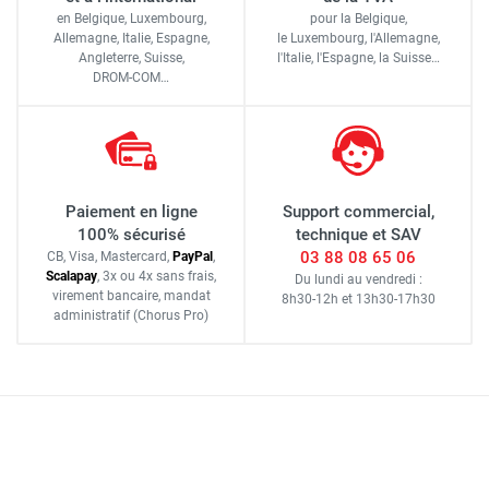
en Belgique, Luxembourg,
pour la Belgique,
Allemagne, Italie, Espagne,
le Luxembourg,
l'Allemagne,
Angleterre, Suisse,
l'Italie,
l'Espagne,
la Suisse…
DROM-COM…
Paiement en ligne
Support commercial,
100% sécurisé
technique et SAV
03 88 08 65 06
CB, Visa, Mastercard,
Pay
Pal
,
Scalapay
,
3x ou 4x sans frais
,
Du lundi au vendredi :
virement bancaire
, mandat
8h30-12h
et
13h30-17h30
administratif
(Chorus Pro)