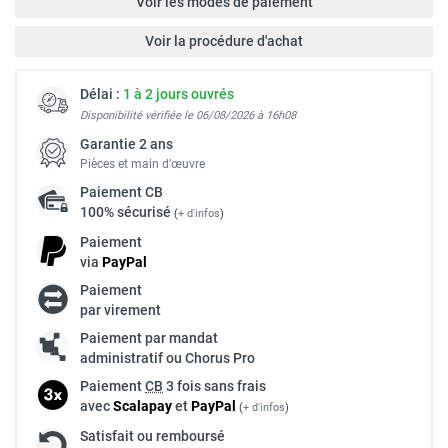
Voir les modes de paiement
Voir la procédure d'achat
Délai :
1 à 2 jours ouvrés
Disponibilité vérifiée le 06/08/2026 à 16h08
Garantie 2 ans
Pièces et main d’œuvre
Paiement
CB
100% sécurisé
(
+ d'infos
)
Paiement
via
Pay
Pal
Paiement
par virement
Paiement par mandat
administratif ou Chorus Pro
Paiement
CB
3 fois sans frais
avec
Scalapay
et
Pay
Pal
(
+ d'infos
)
Satisfait ou remboursé