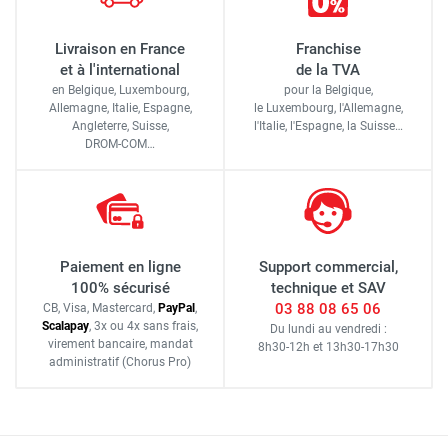
Livraison en France
Franchise
et à l'international
de la TVA
en Belgique, Luxembourg,
pour la Belgique,
Allemagne, Italie, Espagne,
le Luxembourg,
l'Allemagne,
Angleterre, Suisse,
l'Italie,
l'Espagne,
la Suisse…
DROM-COM…
Paiement en ligne
Support commercial,
100% sécurisé
technique et SAV
03 88 08 65 06
CB, Visa, Mastercard,
Pay
Pal
,
Scalapay
,
3x ou 4x sans frais
,
Du lundi au vendredi :
virement bancaire
, mandat
8h30-12h
et
13h30-17h30
administratif
(Chorus Pro)