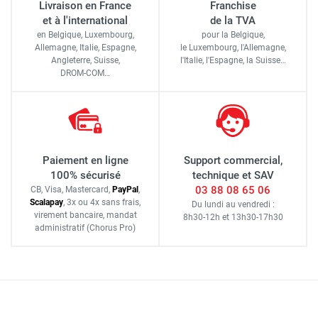
Livraison en France
Franchise
et à l'international
de la TVA
en Belgique, Luxembourg,
pour la Belgique,
Allemagne, Italie, Espagne,
le Luxembourg,
l'Allemagne,
Angleterre, Suisse,
l'Italie,
l'Espagne,
la Suisse…
DROM-COM…
Paiement en ligne
Support commercial,
100% sécurisé
technique et SAV
03 88 08 65 06
CB, Visa, Mastercard,
Pay
Pal
,
Scalapay
,
3x ou 4x sans frais
,
Du lundi au vendredi :
virement bancaire
, mandat
8h30-12h
et
13h30-17h30
administratif
(Chorus Pro)