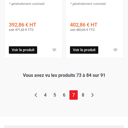
* généralement constaté
* généralement constaté
392,86 €
HT
402,86 €
HT
soit
471,43 €
TTC
soit
483,43 €
TTC
Voir le produit
Voir le produit
Vous avez vu les produits 73 à 84 sur 91
(page actuelle)
4
5
6
7
8