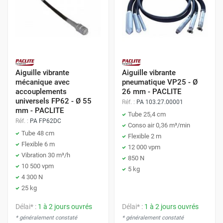
Aiguille vibrante
Aiguille vibrante
mécanique avec
pneumatique VP25 - Ø
accouplements
26 mm - PACLITE
universels FP62 - Ø 55
Réf. :
PA 103.27.00001
mm - PACLITE
Tube 25,4 cm
Réf. :
PA FP62DC
Conso air 0,36 m³/min
Tube 48 cm
Flexible 2 m
Flexible 6 m
12 000 vpm
Vibration 30 m³/h
850 N
10 500 vpm
5 kg
4 300 N
25 kg
Délai* :
1 à 2 jours ouvrés
Délai* :
1 à 2 jours ouvrés
* généralement constaté
* généralement constaté