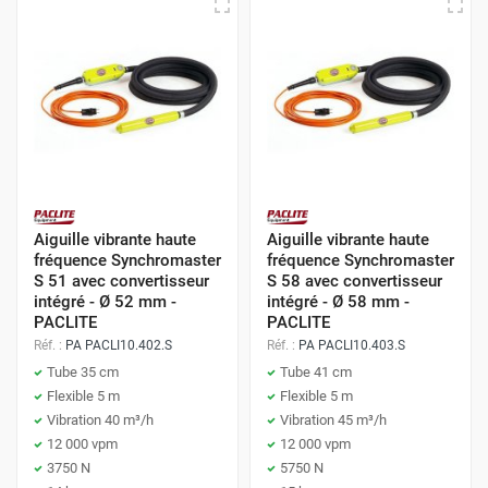
Aiguille vibrante haute
Aiguille vibrante haute
fréquence Synchromaster
fréquence Synchromaster
S 51 avec convertisseur
S 58 avec convertisseur
intégré - Ø 52 mm -
intégré - Ø 58 mm -
PACLITE
PACLITE
Réf. :
PA PACLI10.402.S
Réf. :
PA PACLI10.403.S
Tube 35 cm
Tube 41 cm
Flexible 5 m
Flexible 5 m
Vibration 40 m³/h
Vibration 45 m³/h
12 000 vpm
12 000 vpm
3750 N
5750 N