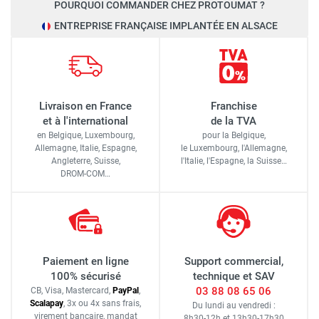
POURQUOI COMMANDER CHEZ PROTOUMAT ?
ENTREPRISE FRANÇAISE IMPLANTÉE EN ALSACE
Livraison en France
Franchise
et à l'international
de la TVA
en Belgique, Luxembourg,
pour la Belgique,
Allemagne, Italie, Espagne,
le Luxembourg,
l'Allemagne,
Angleterre, Suisse,
l'Italie,
l'Espagne,
la Suisse…
DROM-COM…
Paiement en ligne
Support commercial,
100% sécurisé
technique et SAV
03 88 08 65 06
CB, Visa, Mastercard,
Pay
Pal
,
Scalapay
,
3x ou 4x sans frais
,
Du lundi au vendredi :
virement bancaire
, mandat
8h30-12h
et
13h30-17h30