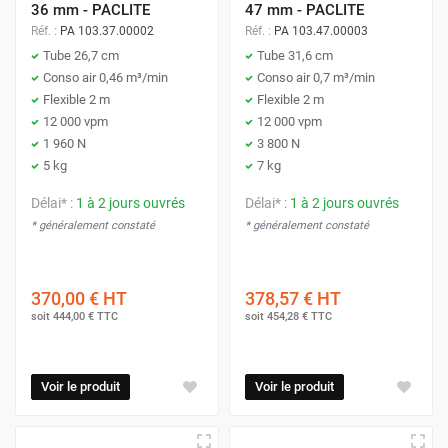
36 mm - PACLITE
47 mm - PACLITE
Réf. :
PA 103.37.00002
Réf. :
PA 103.47.00003
Tube 26,7 cm
Tube 31,6 cm
Conso air 0,46 m³/min
Conso air 0,7 m³/min
Flexible 2 m
Flexible 2 m
12 000 vpm
12 000 vpm
1 960 N
3 800 N
5 kg
7 kg
Délai* :
1 à 2 jours ouvrés
Délai* :
1 à 2 jours ouvrés
* généralement constaté
* généralement constaté
370,00 €
HT
378,57 €
HT
soit
444,00 €
TTC
soit
454,28 €
TTC
Voir le produit
Voir le produit