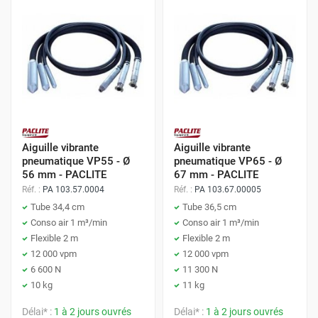
Aiguille vibrante
Aiguille vibrante
pneumatique VP55 - Ø
pneumatique VP65 - Ø
56 mm - PACLITE
67 mm - PACLITE
Réf. :
PA 103.57.0004
Réf. :
PA 103.67.00005
Tube 34,4 cm
Tube 36,5 cm
Conso air 1 m³/min
Conso air 1 m³/min
Flexible 2 m
Flexible 2 m
12 000 vpm
12 000 vpm
6 600 N
11 300 N
10 kg
11 kg
Délai* :
1 à 2 jours ouvrés
Délai* :
1 à 2 jours ouvrés