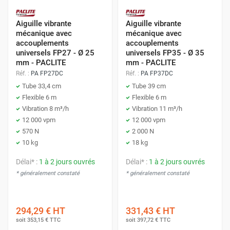
Aiguille vibrante
Aiguille vibrante
mécanique avec
mécanique avec
accouplements
accouplements
universels FP27 - Ø 25
universels FP35 - Ø 35
mm - PACLITE
mm - PACLITE
Réf. :
PA FP27DC
Réf. :
PA FP37DC
Tube 33,4 cm
Tube 39 cm
Flexible 6 m
Flexible 6 m
Vibration 8 m³/h
Vibration 11 m³/h
12 000 vpm
12 000 vpm
570 N
2 000 N
10 kg
18 kg
Délai* :
1 à 2 jours ouvrés
Délai* :
1 à 2 jours ouvrés
* généralement constaté
* généralement constaté
294,29 €
HT
331,43 €
HT
soit
353,15 €
TTC
soit
397,72 €
TTC