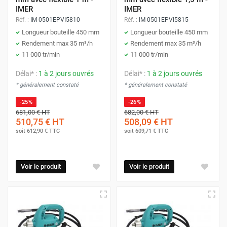
IMER
IMER
Réf. :
IM 0501EPVI5810
Réf. :
IM 0501EPVI5815
Longueur bouteille 450 mm
Longueur bouteille 450 mm
Rendement max 35 m³/h
Rendement max 35 m³/h
11 000 tr/min
11 000 tr/min
Délai* :
1 à 2 jours ouvrés
Délai* :
1 à 2 jours ouvrés
* généralement constaté
* généralement constaté
-25%
-26%
681,00 €
HT
682,00 €
HT
510,75 €
HT
508,09 €
HT
soit
612,90 €
TTC
soit
609,71 €
TTC
Voir le produit
Voir le produit