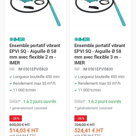
Ensemble portatif vibrant
Ensemble portatif vibrant
EPVI SQ - Aiguille Ø 58
EPVI SQ - Aiguille Ø 58
mm avec flexible 2 m -
mm avec flexible 3 m -
IMER
IMER
Réf. :
IM 0501EPVI5820
Réf. :
IM 0501EPVI5830
Longueur bouteille 450 mm
Longueur bouteille 450 mm
Rendement max 35 m³/h
Rendement max 35 m³/h
11 000 tr/min
11 000 tr/min
Délai* :
1 à 2 jours ouvrés
Délai* :
1 à 2 jours ouvrés
* généralement constaté
* généralement constaté
-26%
-26%
690,00 €
HT
704,00 €
HT
514,03 €
HT
524,41 €
HT
soit
616,84 €
TTC
soit
629,29 €
TTC