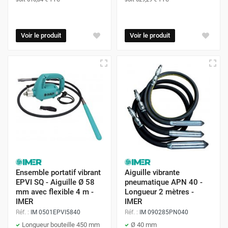
Voir le produit
Voir le produit
Ensemble portatif vibrant
Aiguille vibrante
EPVI SQ - Aiguille Ø 58
pneumatique APN 40 -
mm avec flexible 4 m -
Longueur 2 mètres -
IMER
IMER
Réf. :
IM 0501EPVI5840
Réf. :
IM 090285PN040
Longueur bouteille 450 mm
Ø 40 mm