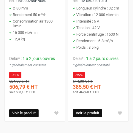
Réf. :
IM 090285PN080
Réf. :
IM 0502201010
Ø 80 mm
Longueur cylindre : 32 cm
Rendement 50 m³/h
Vibration : 12 000 vib/min
Consommation air 1300
Intensité : 6 A
l/min
Tension : 42 V
16 000 vib/min
Force centrifuge : 1500 N
12,4 kg
Rendement : 6-8 m³/h
Poids : 8,5 kg
Délai* :
1 à 2 jours ouvrés
Délai* :
1 à 2 jours ouvrés
* généralement constaté
* généralement constaté
-19%
-25%
624,00 €
HT
514,00 €
HT
506,79 €
HT
385,50 €
HT
soit
608,15 €
TTC
soit
462,60 €
TTC
Voir le produit
Voir le produit