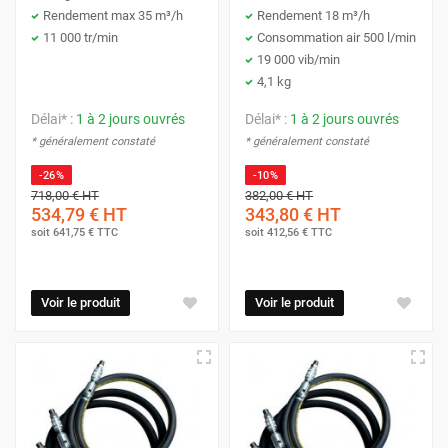
Rendement max 35 m³/h
Rendement 18 m³/h
11 000 tr/min
Consommation air 500 l/min
19 000 vib/min
4,1 kg
Délai* :
1 à 2 jours ouvrés
Délai* :
1 à 2 jours ouvrés
* généralement constaté
* généralement constaté
-26%
-10%
718,00 €
HT
382,00 €
HT
534,79 €
HT
343,80 €
HT
soit
641,75 €
TTC
soit
412,56 €
TTC
Voir le produit
Voir le produit