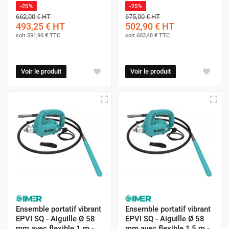
-25%
-25%
662,00 €
HT
675,00 €
HT
493,25 €
HT
502,90 €
HT
soit
591,90 €
TTC
soit
603,48 €
TTC
Voir le produit
Voir le produit
Ensemble portatif vibrant
Ensemble portatif vibrant
EPVI SQ - Aiguille Ø 58
EPVI SQ - Aiguille Ø 58
mm avec flexible 1 m -
mm avec flexible 1,5 m -