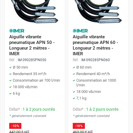
Aiguille vibrante
Aiguille vibrante
pneumatique APN 50 -
pneumatique APN 60 -
Longueur 2 mètres -
Longueur 2 mètres -
IMER
IMER
Réf. :
IM 090285PN050
Réf. :
IM 090285PN060
Ø 50 mm
Ø 60 mm
Rendement 35 m³/h
Rendement 40 m³/h
Consommation air 700 l/min
Consommation air 1000
l/min
18 000 vib/min
18 000 vib/min
6 kg
7,1 kg
Délai* :
1 à 2 jours ouvrés
Délai* :
1 à 2 jours ouvrés
* généralement constaté
* généralement constaté
-10%
-18%
442,00 €
HT
463,00 €
HT