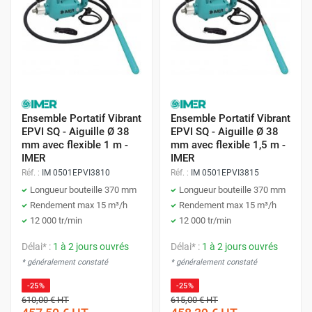
Ensemble Portatif Vibrant
Ensemble Portatif Vibrant
EPVI SQ - Aiguille Ø 38
EPVI SQ - Aiguille Ø 38
mm avec flexible 1 m -
mm avec flexible 1,5 m -
IMER
IMER
Réf. :
IM 0501EPVI3810
Réf. :
IM 0501EPVI3815
Longueur bouteille 370 mm
Longueur bouteille 370 mm
Rendement max 15 m³/h
Rendement max 15 m³/h
12 000 tr/min
12 000 tr/min
Délai* :
1 à 2 jours ouvrés
Délai* :
1 à 2 jours ouvrés
* généralement constaté
* généralement constaté
-25%
-25%
610,00 €
HT
615,00 €
HT