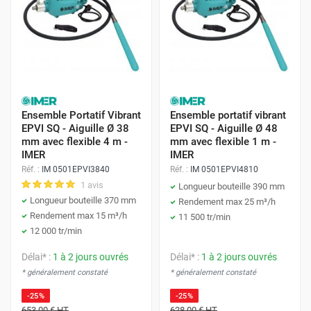
Ensemble Portatif Vibrant
Ensemble portatif vibrant
EPVI SQ - Aiguille Ø 38
EPVI SQ - Aiguille Ø 48
mm avec flexible 4 m -
mm avec flexible 1 m -
IMER
IMER
Réf. :
IM 0501EPVI3840
Réf. :
IM 0501EPVI4810
1 avis
Longueur bouteille 390 mm
Longueur bouteille 370 mm
Rendement max 25 m³/h
Rendement max 15 m³/h
11 500 tr/min
12 000 tr/min
Délai* :
1 à 2 jours ouvrés
Délai* :
1 à 2 jours ouvrés
* généralement constaté
* généralement constaté
-25%
-25%
653,00 €
HT
628,00 €
HT