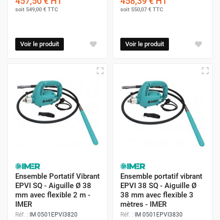
457,50 €
HT
458,39 €
HT
soit
549,00 €
TTC
soit
550,07 €
TTC
Voir le produit
Voir le produit
Ensemble Portatif Vibrant
Ensemble portatif vibrant
EPVI SQ - Aiguille Ø 38
EPVI 38 SQ - Aiguille Ø
mm avec flexible 2 m -
38 mm avec flexible 3
IMER
mètres - IMER
Réf. :
IM 0501EPVI3820
Réf. :
IM 0501EPVI3830