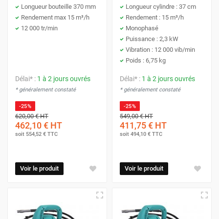
Longueur bouteille 370 mm
Longueur cylindre : 37 cm
Rendement max 15 m³/h
Rendement : 15 m³/h
12 000 tr/min
Monophasé
Puissance : 2,3 kW
Vibration : 12 000 vib/min
Poids : 6,75 kg
Délai* :
1 à 2 jours ouvrés
Délai* :
1 à 2 jours ouvrés
* généralement constaté
* généralement constaté
-25%
-25%
620,00 €
HT
549,00 €
HT
462,10 €
HT
411,75 €
HT
soit
554,52 €
TTC
soit
494,10 €
TTC
Voir le produit
Voir le produit