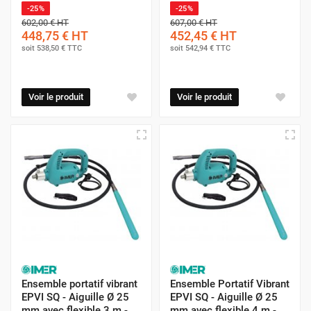
-25%
-25%
602,00 €
HT
607,00 €
HT
448,75 €
HT
452,45 €
HT
soit
538,50 €
TTC
soit
542,94 €
TTC
Voir le produit
Voir le produit
Ensemble portatif vibrant
Ensemble Portatif Vibrant
EPVI SQ - Aiguille Ø 25
EPVI SQ - Aiguille Ø 25
mm avec flexible 3 m -
mm avec flexible 4 m -