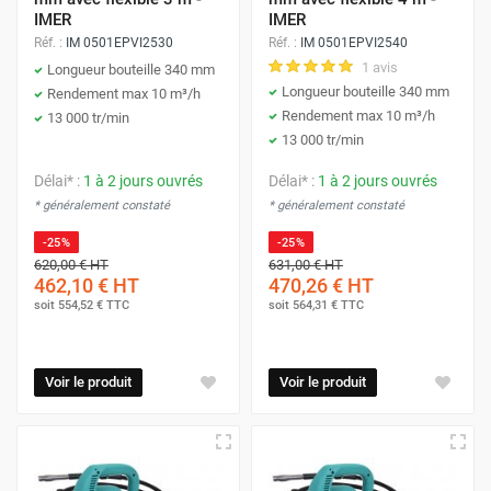
IMER
IMER
Réf. :
IM 0501EPVI2530
Réf. :
IM 0501EPVI2540
1 avis
Longueur bouteille 340 mm
Longueur bouteille 340 mm
Rendement max 10 m³/h
Rendement max 10 m³/h
13 000 tr/min
13 000 tr/min
Délai* :
1 à 2 jours ouvrés
Délai* :
1 à 2 jours ouvrés
* généralement constaté
* généralement constaté
-25%
-25%
620,00 €
HT
631,00 €
HT
462,10 €
HT
470,26 €
HT
soit
554,52 €
TTC
soit
564,31 €
TTC
Voir le produit
Voir le produit