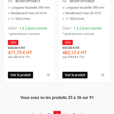
Réf. :
IM 0501EPVI4815
Réf. :
IM 0501EPVI4820
Longueur bouteille 390 mm
Longueur bouteille 390 mm
Rendement max 25 m³/h
Rendement max 25 m³/h
11 500 tr/min
11 500 tr/min
Délai* :
1 à 2 jours ouvrés
Délai* :
1 à 2 jours ouvrés
* généralement constaté
* généralement constaté
-25%
-25%
633,00 €
HT
647,00 €
HT
471,75 €
HT
482,12 €
HT
soit
566,10 €
TTC
soit
578,54 €
TTC
Voir le produit
Voir le produit
Vous avez vu les produits 25 à 36 sur 91