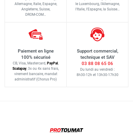
Allemagne, Italie, Espagne,
le Luxembourg,
l'Allemagne,
Angleterre, Suisse,
l'Italie,
l'Espagne,
la Suisse…
DROM-COM…
Paiement en ligne
Support commercial,
100% sécurisé
technique et SAV
03 88 08 65 06
CB, Visa, Mastercard,
Pay
Pal
,
Scalapay
,
3x ou 4x sans frais
,
Du lundi au vendredi :
virement bancaire
, mandat
8h30-12h
et
13h30-17h30
administratif
(Chorus Pro)