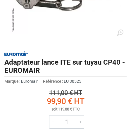
Adaptateur lance ITE sur tuyau CP40 -
EUROMAIR
Marque :
Euromair
Référence :
EU 30525
111,00 €
HT
99,90 €
HT
soit
119,88 €
TTC