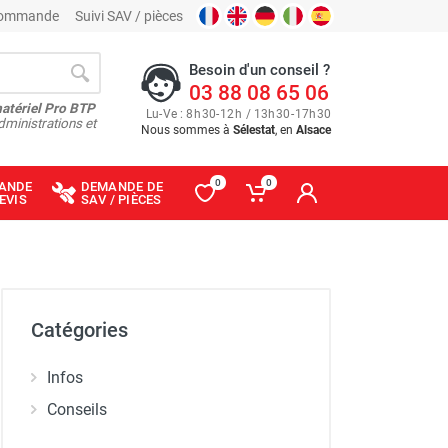
 commande
Suivi SAV / pièces
Besoin d'un conseil ?
03 88 08 65 06
matériel Pro BTP
Lu
-
Ve
: 8
h
30
-
12
h
/ 13
h
30
-
17
h
30
dministrations et
Nous sommes à
Sélestat
, en
Alsace
0
0
ANDE
DEMANDE DE
EVIS
SAV / PIÈCES
Catégories
Infos
Conseils