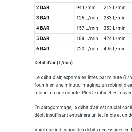
2 BAR
94 L/min
212 L/min
3 BAR
126 L/min
283 L/min
4 BAR
157 L/min
353 L/min
5 BAR
188 L/min
424 L/min
6 BAR
220 L/min
495 L/min
Débit d'air (L/min)
Le débit d'air, exprimé en litres par minute (L/
fournir en une minute. Imaginez un robinet d'eau
robinet en une minute. Plus le robinet est ouvert
En aérogommage, le débit d'air est crucial car i
débit insuffisant entraînera un jet faible et un 
Voici une indication des débits nécessaires en 