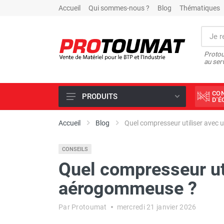
Accueil
Qui sommes-nous ?
Blog
Thématiques
Protou
au ser
CO
PRODUITS
D'
PROMOTIONS D'USINE
Accueil
Blog
Quel compresseur utiliser avec
OUTILS DIAMANT
CONSEILS
SCIAGE ET FORAGE
Quel compresseur ut
ÉCLAIRAGE DE CHANTIER
aérogommeuse ?
TRAVAIL DU BÉTON
MALAXEUR
Par Protoumat
mercredi 21 janvier 2026
MATÉRIEL DE COMPACTAGE