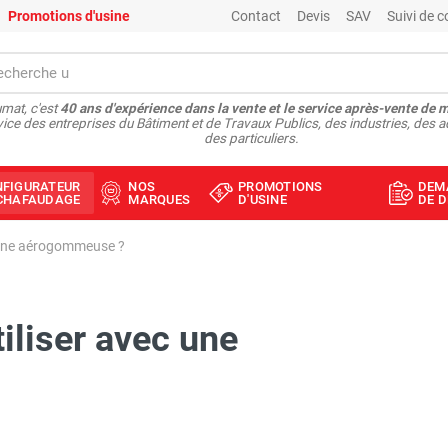
Promotions d'usine
Contact
Devis
SAV
Suivi de
mat, c'est
40 ans d'expérience dans la vente et le service après-vente de 
vice des entreprises du Bâtiment et de Travaux Publics, des industries, des a
des particuliers.
NFIGURATEUR
NOS
PROMOTIONS
DEM
ÉCHAFAUDAGE
MARQUES
D'USINE
DE D
 une aérogommeuse ?
iliser avec une