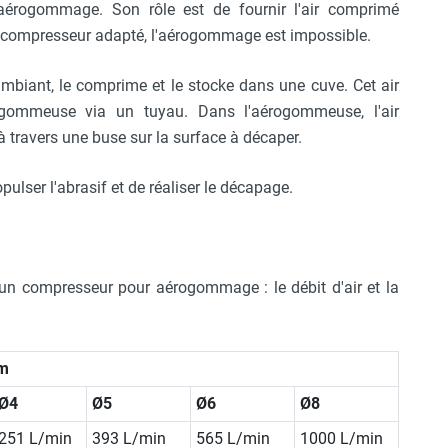
érogommage. Son rôle est de fournir l'air comprimé
un compresseur adapté, l'aérogommage est impossible.
ambiant, le comprime et le stocke dans une cuve. Cet air
ogommeuse via un tuyau. Dans l'aérogommeuse, l'air
à travers une buse sur la surface à décaper.
ulser l'abrasif et de réaliser le décapage.
 un compresseur pour aérogommage : le débit d'air et la
mm
Ø4
Ø5
Ø6
Ø8
251 L/min
393 L/min
565 L/min
1000 L/min