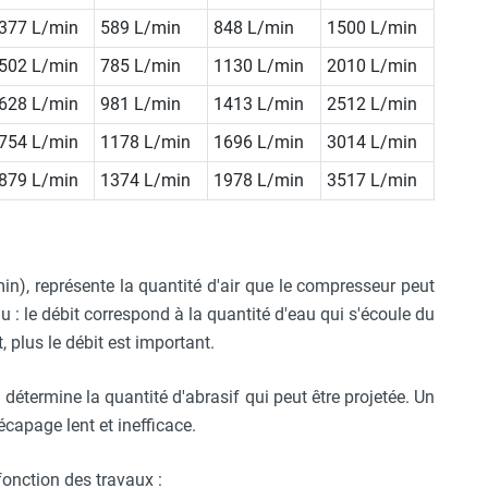
377 L/min
589 L/min
848 L/min
1500 L/min
502 L/min
785 L/min
1130 L/min
2010 L/min
628 L/min
981 L/min
1413 L/min
2512 L/min
754 L/min
1178 L/min
1696 L/min
3014 L/min
879 L/min
1374 L/min
1978 L/min
3517 L/min
min), représente la quantité d'air que le compresseur peut
 : le débit correspond à la quantité d'eau qui s'écoule du
, plus le débit est important.
l détermine la quantité d'abrasif qui peut être projetée. Un
décapage lent et inefficace.
fonction des travaux :