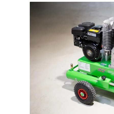
MATÉRIEL DE DÉMOLITION
COMPRESSEUR DE CHANTIER
TRAVAIL EN HAUTEUR
ÉQUIPEMENT DE CHANTIER
ROUTIER
MACHINE DE PROJECTION ET
COULAGE
MATÉRIEL DE SABLAGE
POMPE ET PISTOLET À
PEINTURE
DÉCOLLEUSE À PAPIER PEINT
ET MOQUETTE
ESPACE VERT
TRANSPALETTE, GERBEUR ET
MANUTENTION
MANUTENTION ET LEVAGE
DE CHANTIER