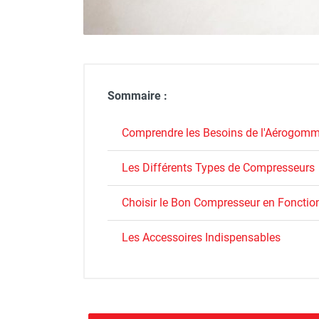
GROUPES ÉLECTROGÈNE, DE
SOUDAGE ET ÉQUIPEMENT
ÉLECTRIQUE
NETTOYEUR HAUTE
PRESSION ET
PULVÉRISATEUR
Sommaire :
MOTOPOMPE ET POMPE À
EAU
Comprendre les Besoins de l'Aérogom
ASPIRATEUR ET NETTOYAGE
DU SOL
Les Différents Types de Compresseurs
ÉQUIPEMENT DE
PROTECTION INDIVIDUELLE
Choisir le Bon Compresseur en Fonction
DÉNEIGEMENT
STOCKAGE, CUVE ET
Les Accessoires Indispensables
MOBILIER
APPAREIL DE MESURE
TRAITEMENT DE L'AIR
ACCESSOIRES ET