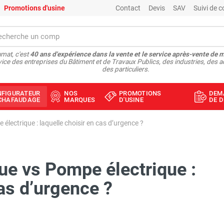
Promotions d'usine
Contact
Devis
SAV
Suivi de
mat, c'est
40 ans d'expérience dans la vente et le service après-vente de 
vice des entreprises du Bâtiment et de Travaux Publics, des industries, des a
des particuliers.
NFIGURATEUR
NOS
PROMOTIONS
DEM
ÉCHAFAUDAGE
MARQUES
D'USINE
DE D
ectrique : laquelle choisir en cas d’urgence ?
e vs Pompe électrique :
cas d’urgence ?