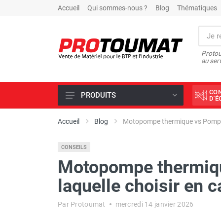
Accueil
Qui sommes-nous ?
Blog
Thématiques
Protou
au ser
CO
PRODUITS
D'
PROMOTIONS D'USINE
Accueil
Blog
Motopompe thermique vs Pompe él
OUTILS DIAMANT
CONSEILS
SCIAGE ET FORAGE
Motopompe thermiqu
ÉCLAIRAGE DE CHANTIER
laquelle choisir en 
TRAVAIL DU BÉTON
MALAXEUR
Par Protoumat
mercredi 14 janvier 2026
MATÉRIEL DE COMPACTAGE