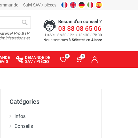
 commande
Suivi SAV / pièces
Besoin d'un conseil ?
03 88 08 65 06
matériel Pro BTP
Lu
-
Ve
: 8
h
30
-
12
h
/ 13
h
30
-
17
h
30
dministrations et
Nous sommes à
Sélestat
, en
Alsace
0
0
ANDE
DEMANDE DE
EVIS
SAV / PIÈCES
Catégories
Infos
Conseils