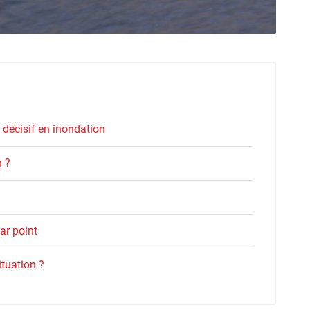
 décisif en inondation
h ?
ar point
ituation ?