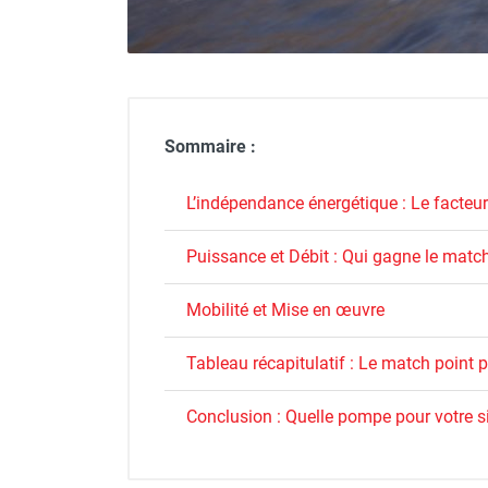
GROUPES ÉLECTROGÈNE, DE
SOUDAGE ET ÉQUIPEMENT
ÉLECTRIQUE
NETTOYEUR HAUTE
PRESSION ET
PULVÉRISATEUR
Sommaire :
MOTOPOMPE ET POMPE À
EAU
L’indépendance énergétique : Le facteur
ASPIRATEUR ET NETTOYAGE
DU SOL
Puissance et Débit : Qui gagne le matc
ÉQUIPEMENT DE
PROTECTION INDIVIDUELLE
Mobilité et Mise en œuvre
DÉNEIGEMENT
STOCKAGE, CUVE ET
Tableau récapitulatif : Le match point p
MOBILIER
APPAREIL DE MESURE
Conclusion : Quelle pompe pour votre s
TRAITEMENT DE L'AIR
ACCESSOIRES ET