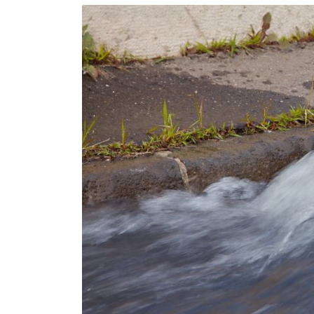
MATÉRIEL DE DÉMOLITION
COMPRESSEUR DE CHANTIER
TRAVAIL EN HAUTEUR
ÉQUIPEMENT DE CHANTIER
ROUTIER
MACHINE DE PROJECTION ET
COULAGE
MATÉRIEL DE SABLAGE
POMPE ET PISTOLET À
PEINTURE
DÉCOLLEUSE À PAPIER PEINT
ET MOQUETTE
ESPACE VERT
TRANSPALETTE, GERBEUR ET
MANUTENTION
MANUTENTION ET LEVAGE
DE CHANTIER