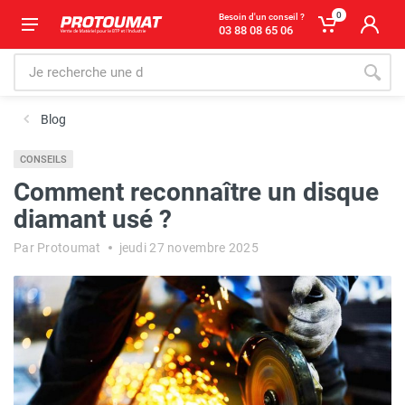
0
Besoin d'un conseil ?
03 88 08 65 06
Blog
CONSEILS
Comment reconnaître un disque
diamant usé ?
Par Protoumat
jeudi 27 novembre 2025