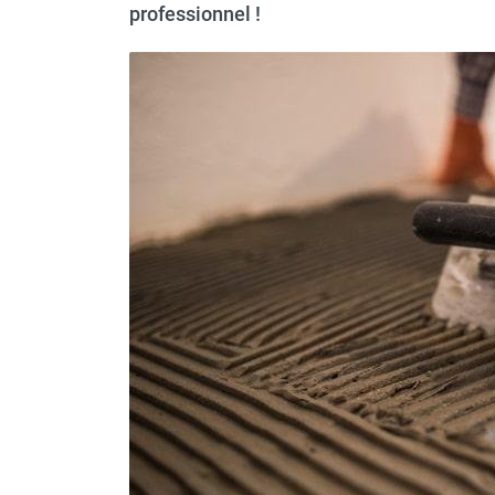
professionnel !
MATÉRIEL DE DÉMOLITION
COMPRESSEUR DE CHANTIER
TRAVAIL EN HAUTEUR
ÉQUIPEMENT DE CHANTIER
ROUTIER
MACHINE DE PROJECTION ET
COULAGE
MATÉRIEL DE SABLAGE
POMPE ET PISTOLET À
PEINTURE
DÉCOLLEUSE À PAPIER PEINT
ET MOQUETTE
ESPACE VERT
TRANSPALETTE, GERBEUR ET
MANUTENTION
MANUTENTION ET LEVAGE
DE CHANTIER