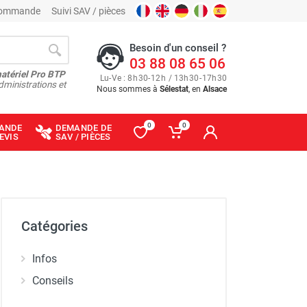
 commande
Suivi SAV / pièces
Besoin d'un conseil ?
03 88 08 65 06
matériel Pro BTP
Lu
-
Ve
: 8
h
30
-
12
h
/ 13
h
30
-
17
h
30
dministrations et
Nous sommes à
Sélestat
, en
Alsace
0
0
ANDE
DEMANDE DE
EVIS
SAV / PIÈCES
Catégories
Infos
Conseils