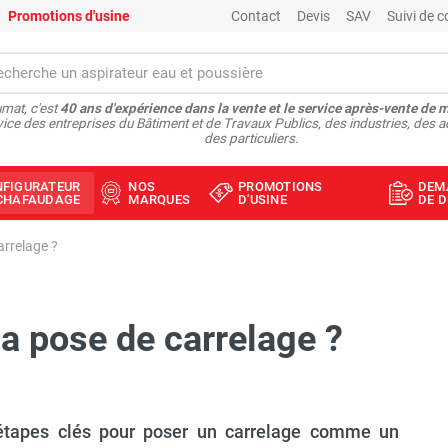
Promotions d'usine
Contact
Devis
SAV
Suivi de
mat, c'est
40 ans d'expérience dans la vente et le service après-vente de 
vice des entreprises du Bâtiment et de Travaux Publics, des industries, des a
des particuliers.
NFIGURATEUR
NOS
PROMOTIONS
DEM
ÉCHAFAUDAGE
MARQUES
D'USINE
DE D
rrelage ?
 pose de carrelage ?
 étapes clés pour poser un carrelage comme un