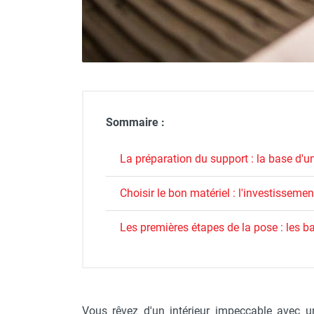
GROUPES ÉLECTROGÈNE, DE
SOUDAGE ET ÉQUIPEMENT
ÉLECTRIQUE
NETTOYEUR HAUTE
PRESSION ET
PULVÉRISATEUR
MOTOPOMPE ET POMPE À
EAU
Sommaire :
ASPIRATEUR ET NETTOYAGE
DU SOL
La préparation du support : la base d'u
ÉQUIPEMENT DE
PROTECTION INDIVIDUELLE
Choisir le bon matériel : l'investisseme
DÉNEIGEMENT
Les premières étapes de la pose : les b
STOCKAGE, CUVE ET
MOBILIER
APPAREIL DE MESURE
TRAITEMENT DE L'AIR
ACCESSOIRES ET
Vous rêvez d'un intérieur impeccable avec u