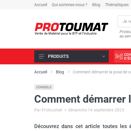
Accueil
Qui sommes-nous ?
Blog
Thématiques
Protou
au ser
CO
PRODUITS
D'
PROMOTIONS D'USINE
Accueil
Blog
Comment démarrer la pose de ca
OUTILS DIAMANT
CONSEILS
SCIAGE ET FORAGE
Comment démarrer la
ÉCLAIRAGE DE CHANTIER
TRAVAIL DU BÉTON
Par Protoumat
dimanche 14 septembre 2025
MALAXEUR
Découvrez dans cet article toutes les
MATÉRIEL DE COMPACTAGE