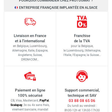
POURQUOI COMMANDER CHEZ PROTOUMAT ?
ENTREPRISE FRANÇAISE IMPLANTÉE EN ALSACE
Livraison en France
Franchise
et à l'international
de la TVA
en Belgique, Luxembourg,
pour la Belgique,
Allemagne, Italie, Espagne,
le Luxembourg,
l'Allemagne,
Angleterre, Suisse,
l'Italie,
l'Espagne,
la Suisse…
DROM-COM…
Paiement en ligne
Support commercial,
100% sécurisé
technique et SAV
03 88 08 65 06
CB, Visa, Mastercard,
Pay
Pal
,
Scalapay
,
3x ou 4x sans frais
,
Du lundi au vendredi :
virement bancaire
, mandat
8h30-12h
et
13h30-17h30