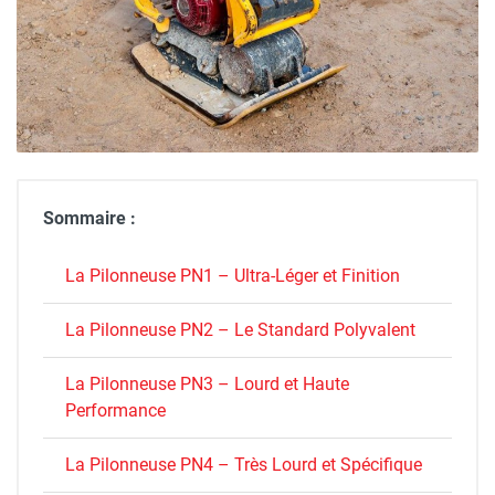
Sommaire :
La Pilonneuse PN1 – Ultra-Léger et Finition
La Pilonneuse PN2 – Le Standard Polyvalent
La Pilonneuse PN3 – Lourd et Haute
Performance
La Pilonneuse PN4 – Très Lourd et Spécifique