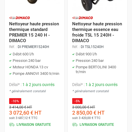
Nettoyeur haute pression
Nettoyeur haute pression
thermique standard
thermique essence eau
PREMIER 15 240 H -
froide TSL 15 240H -
DIMACO
DIMACO
Réf. :
DI PREMIER15240H
Réf. :
DI TSL15240H
Débit 600 l/h
Débit 900 l/h
Pression 240 bar
Pression 240 bar
Moteur HONDA 13 cv
Pompe BERTOLINI 3400
tr/min
Pompe ANNOVI 3400 tr/min
Délai* :
1 à 2 jours ouvrés
Délai* :
1 à 2 jours ouvrés
* généralement constaté
* généralement constaté
-10%
-5%
3 414,00 €
HT
3 000,00 €
HT
3 072,60 €
HT
2 850,00 €
HT
soit
3 687,12 €
TTC
soit
3 420,00 €
TTC
LIVRAISON GRATUITE
LIVRAISON GRATUITE