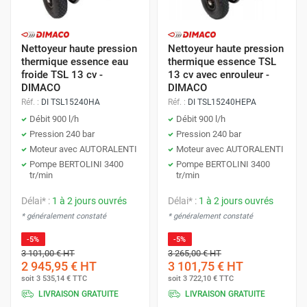
Nettoyeur haute pression
Nettoyeur haute pression
thermique essence eau
thermique essence TSL
froide TSL 13 cv -
13 cv avec enrouleur -
DIMACO
DIMACO
Réf. :
DI TSL15240HA
Réf. :
DI TSL15240HEPA
Débit 900 l/h
Débit 900 l/h
Pression 240 bar
Pression 240 bar
Moteur avec AUTORALENTI
Moteur avec AUTORALENTI
Pompe BERTOLINI 3400
Pompe BERTOLINI 3400
tr/min
tr/min
Délai* :
1 à 2 jours ouvrés
Délai* :
1 à 2 jours ouvrés
* généralement constaté
* généralement constaté
-5%
-5%
3 101,00 €
HT
3 265,00 €
HT
2 945,95 €
HT
3 101,75 €
HT
soit
3 535,14 €
TTC
soit
3 722,10 €
TTC
LIVRAISON GRATUITE
LIVRAISON GRATUITE