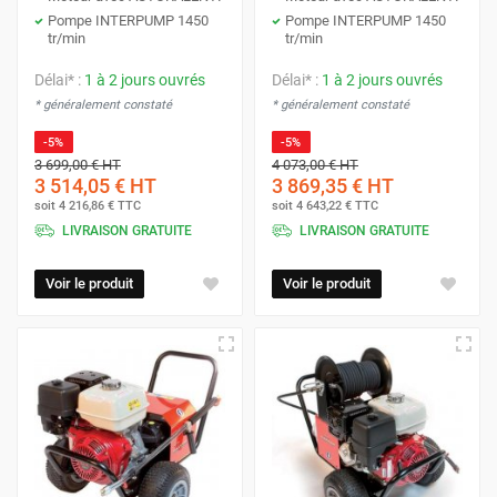
Pompe INTERPUMP 1450
Pompe INTERPUMP 1450
tr/min
tr/min
Délai* :
1 à 2 jours ouvrés
Délai* :
1 à 2 jours ouvrés
* généralement constaté
* généralement constaté
-5%
-5%
3 699,00 €
HT
4 073,00 €
HT
3 514,05 €
HT
3 869,35 €
HT
soit
4 216,86 €
TTC
soit
4 643,22 €
TTC
LIVRAISON GRATUITE
LIVRAISON GRATUITE
Voir le produit
Voir le produit