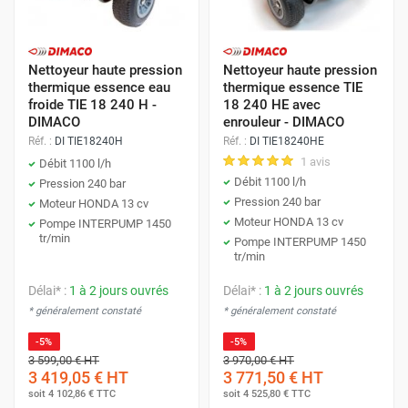
Nettoyeur haute pression
Nettoyeur haute pression
thermique essence eau
thermique essence TIE
froide TIE 18 240 H -
18 240 HE avec
DIMACO
enrouleur - DIMACO
Réf. :
DI TIE18240H
Réf. :
DI TIE18240HE
1 avis
Débit 1100 l/h
Débit 1100 l/h
Pression 240 bar
Pression 240 bar
Moteur HONDA 13 cv
Moteur HONDA 13 cv
Pompe INTERPUMP 1450
tr/min
Pompe INTERPUMP 1450
tr/min
Délai* :
1 à 2 jours ouvrés
Délai* :
1 à 2 jours ouvrés
* généralement constaté
* généralement constaté
-5%
-5%
3 599,00 €
HT
3 970,00 €
HT
3 419,05 €
HT
3 771,50 €
HT
soit
4 102,86 €
TTC
soit
4 525,80 €
TTC