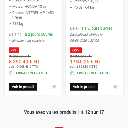
Pression 240 bar
Réservoir : 6,1 l
Moteur HONDA 13 cv
Poids : 64 kg
Pompe INTERPUMP 1450
tr/min
215 kg
Délai :
1 à 2 jours ouvrés
Délai* :
1 à 2 jours ouvrés
Disponibilité vérifiée le
* généralement constaté
05/08/2026 à 23h08
-5%
-25%
8 832,00 €
HT
2 587,00 €
HT
8 390,40 €
HT
1 940,25 €
HT
soit
10 068,48 €
TTC
soit
2 328,30 €
TTC
LIVRAISON GRATUITE
LIVRAISON GRATUITE
Voir le produit
Voir le produit
Vous avez vu les produits 1 à 12 sur 17