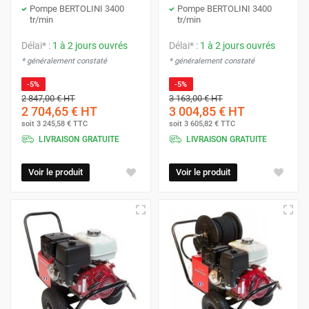
Pompe BERTOLINI 3400
Pompe BERTOLINI 3400
tr/min
tr/min
Délai* :
1 à 2 jours ouvrés
Délai* :
1 à 2 jours ouvrés
* généralement constaté
* généralement constaté
-5%
-5%
2 847,00 €
HT
3 163,00 €
HT
2 704,65 €
HT
3 004,85 €
HT
soit
3 245,58 €
TTC
soit
3 605,82 €
TTC
LIVRAISON GRATUITE
LIVRAISON GRATUITE
Voir le produit
Voir le produit