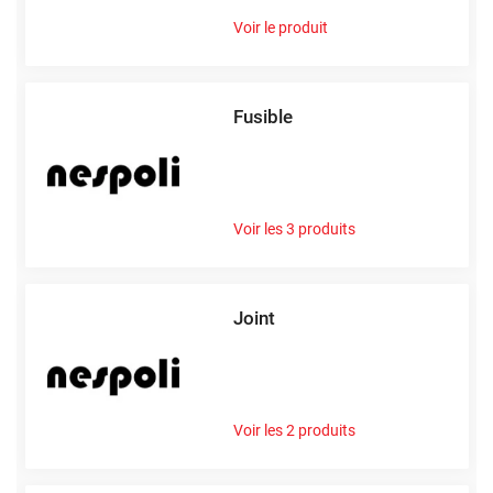
besoins des professionnels qu'à ceux des particuliers.
Voir le produit
Spécialisée dans les équipements pour peintres et maçons,
NESPOLI allie qualité, innovation et accessibilité pour vous
accompagner dans tous vos projets.
Fusible
Une gamme d'outils à main conçue
pour tous les usages
Voir les 3 produits
NESPOLI s'engage à fournir des outils de haute qualité,
qu'il s'agisse de peindre une surface ou de réaliser des
travaux de finition précis.
Joint
Pour les peintres :
NESPOLI propose une large
sélection de couteaux de peintre, parfaits pour
l'application de peintures épaisses. Leur conception
multifonction les rend indispensables, que ce soit
Voir les 2 produits
pour des travaux de bâtiment ou pour des créations
artistiques. Ces outils permettent d'étaler la peinture