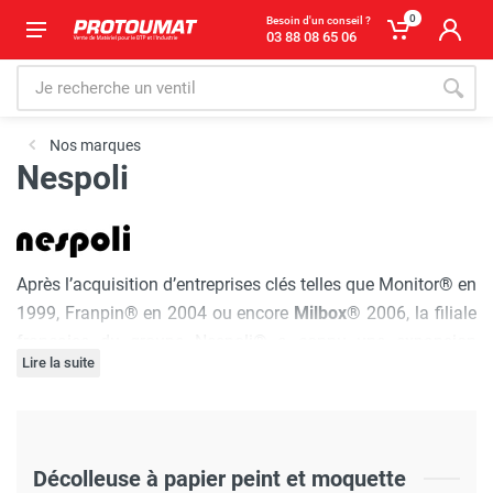
0
Besoin d'un conseil ?
03 88 08 65 06
Nos marques
Nespoli
Après l’acquisition d’entreprises clés telles que Monitor® en
1999, Franpin® en 2004 ou encore
Milbox®
2006, la filiale
française du groupe Nespoli® a connu une expansion
Lire la suite
significative. De nos jours, que vous soyez un
professionnel ou un particulier, Nespoli France est votre
partenaire de confiance pour des solutions complètes,
offrant des outils adaptés à vos chantiers.
Décolleuse à papier peint et moquette