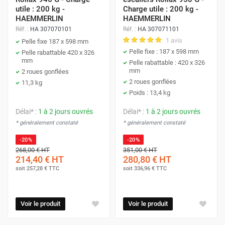
utile : 200 kg -
Charge utile : 200 kg -
HAEMMERLIN
HAEMMERLIN
Réf. :
HA 307070101
Réf. :
HA 307071101
1 avis
Pelle fixe 187 x 598 mm
Pelle fixe : 187 x 598 mm
Pelle rabattable 420 x 326
mm
Pelle rabattable : 420 x 326
mm
2 roues gonflées
2 roues gonflées
11,3 kg
Poids : 13,4 kg
Délai* :
1 à 2 jours ouvrés
Délai* :
1 à 2 jours ouvrés
* généralement constaté
* généralement constaté
-20%
-20%
268,00 €
HT
351,00 €
HT
214,40 €
HT
280,80 €
HT
soit
257,28 €
TTC
soit
336,96 €
TTC
Voir le produit
Voir le produit