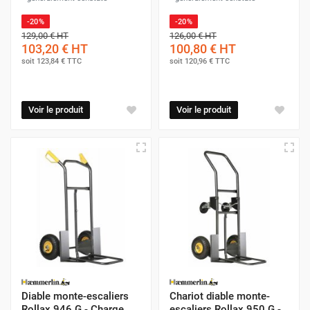
-20%
-20%
129,00 €
HT
126,00 €
HT
103,20 €
HT
100,80 €
HT
soit
123,84 €
TTC
soit
120,96 €
TTC
Voir le produit
Voir le produit
Diable monte-escaliers
Chariot diable monte-
Rollax 946 G - Charge
escaliers Rollax 950 G -