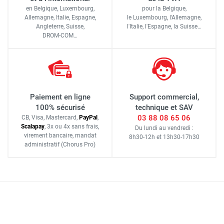
en Belgique, Luxembourg,
pour la Belgique,
Allemagne, Italie, Espagne,
le Luxembourg,
l'Allemagne,
Angleterre, Suisse,
l'Italie,
l'Espagne,
la Suisse…
DROM-COM…
Paiement en ligne
Support commercial,
100% sécurisé
technique et SAV
03 88 08 65 06
CB, Visa, Mastercard,
Pay
Pal
,
Scalapay
,
3x ou 4x sans frais
,
Du lundi au vendredi :
virement bancaire
, mandat
8h30-12h
et
13h30-17h30
administratif
(Chorus Pro)