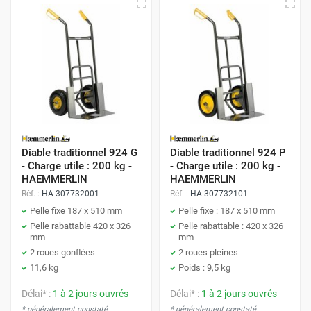
Diable traditionnel 924 G
Diable traditionnel 924 P
- Charge utile : 200 kg -
- Charge utile : 200 kg -
HAEMMERLIN
HAEMMERLIN
Réf. :
HA 307732001
Réf. :
HA 307732101
Pelle fixe 187 x 510 mm
Pelle fixe : 187 x 510 mm
Pelle rabattable 420 x 326
Pelle rabattable : 420 x 326
mm
mm
2 roues gonflées
2 roues pleines
11,6 kg
Poids : 9,5 kg
Délai* :
1 à 2 jours ouvrés
Délai* :
1 à 2 jours ouvrés
* généralement constaté
* généralement constaté