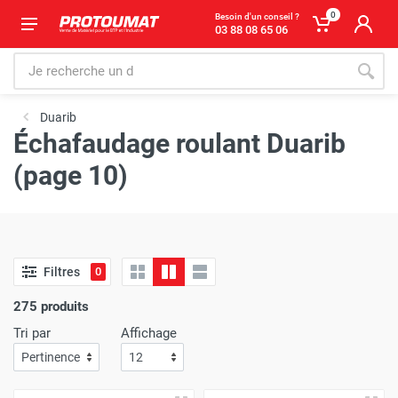
0
Besoin d'un conseil ?
03 88 08 65 06
Duarib
Échafaudage roulant Duarib
(page 10)
Filtres
0
275 produits
Tri par
Affichage