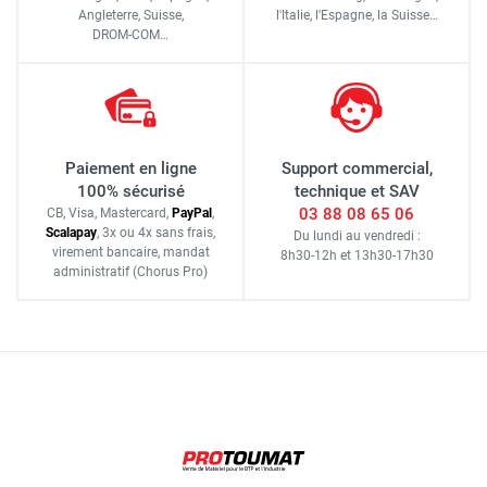
Angleterre, Suisse,
l'Italie,
l'Espagne,
la Suisse…
DROM-COM…
Paiement en ligne
Support commercial,
100% sécurisé
technique et SAV
03 88 08 65 06
CB, Visa, Mastercard,
Pay
Pal
,
Scalapay
,
3x ou 4x sans frais
,
Du lundi au vendredi :
virement bancaire
, mandat
8h30-12h
et
13h30-17h30
administratif
(Chorus Pro)