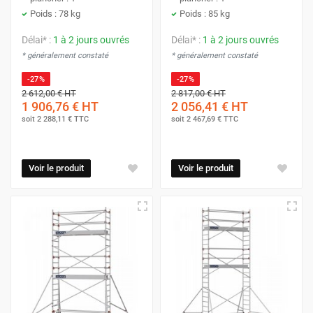
Poids : 78 kg
Poids : 85 kg
Délai* :
1 à 2 jours ouvrés
Délai* :
1 à 2 jours ouvrés
* généralement constaté
* généralement constaté
-27%
-27%
2 612,00 €
HT
2 817,00 €
HT
1 906,76 €
HT
2 056,41 €
HT
soit
2 288,11 €
TTC
soit
2 467,69 €
TTC
Voir le produit
Voir le produit