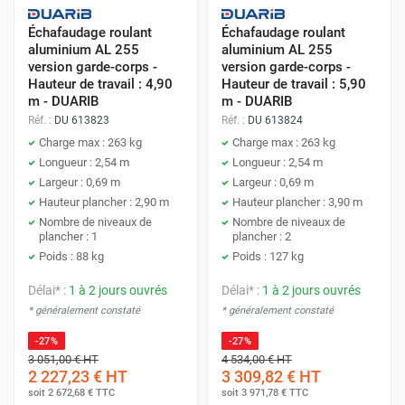
Échafaudage roulant
Échafaudage roulant
aluminium AL 255
aluminium AL 255
version garde-corps -
version garde-corps -
Hauteur de travail : 4,90
Hauteur de travail : 5,90
m - DUARIB
m - DUARIB
Réf. :
DU 613823
Réf. :
DU 613824
Charge max : 263 kg
Charge max : 263 kg
Longueur : 2,54 m
Longueur : 2,54 m
Largeur : 0,69 m
Largeur : 0,69 m
Hauteur plancher : 2,90 m
Hauteur plancher : 3,90 m
Nombre de niveaux de
Nombre de niveaux de
plancher : 1
plancher : 2
Poids : 88 kg
Poids : 127 kg
Délai* :
1 à 2 jours ouvrés
Délai* :
1 à 2 jours ouvrés
* généralement constaté
* généralement constaté
-27%
-27%
3 051,00 €
HT
4 534,00 €
HT
2 227,23 €
HT
3 309,82 €
HT
soit
2 672,68 €
TTC
soit
3 971,78 €
TTC