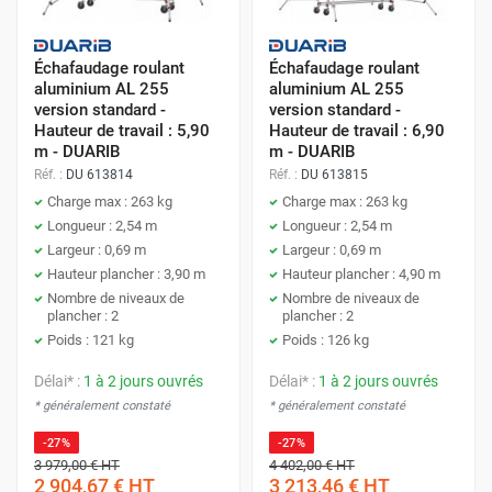
Échafaudage roulant
Échafaudage roulant
aluminium AL 255
aluminium AL 255
version standard -
version standard -
Hauteur de travail : 5,90
Hauteur de travail : 6,90
m - DUARIB
m - DUARIB
Réf. :
DU 613814
Réf. :
DU 613815
Charge max : 263 kg
Charge max : 263 kg
Longueur : 2,54 m
Longueur : 2,54 m
Largeur : 0,69 m
Largeur : 0,69 m
Hauteur plancher : 3,90 m
Hauteur plancher : 4,90 m
Nombre de niveaux de
Nombre de niveaux de
plancher : 2
plancher : 2
Poids : 121 kg
Poids : 126 kg
Délai* :
1 à 2 jours ouvrés
Délai* :
1 à 2 jours ouvrés
* généralement constaté
* généralement constaté
-27%
-27%
3 979,00 €
HT
4 402,00 €
HT
2 904,67 €
HT
3 213,46 €
HT