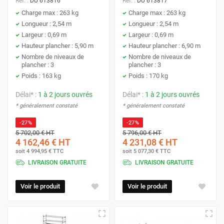
Réf. :
DU 613816
Réf. :
DU 613817
Charge max : 263 kg
Charge max : 263 kg
Longueur : 2,54 m
Longueur : 2,54 m
Largeur : 0,69 m
Largeur : 0,69 m
Hauteur plancher : 5,90 m
Hauteur plancher : 6,90 m
Nombre de niveaux de
Nombre de niveaux de
plancher : 3
plancher : 3
Poids : 163 kg
Poids : 170 kg
Délai* :
1 à 2 jours ouvrés
Délai* :
1 à 2 jours ouvrés
* généralement constaté
* généralement constaté
-27%
-27%
5 702,00 €
HT
5 796,00 €
HT
4 162,46 €
HT
4 231,08 €
HT
soit
4 994,95 €
TTC
soit
5 077,30 €
TTC
LIVRAISON GRATUITE
LIVRAISON GRATUITE
Voir le produit
Voir le produit