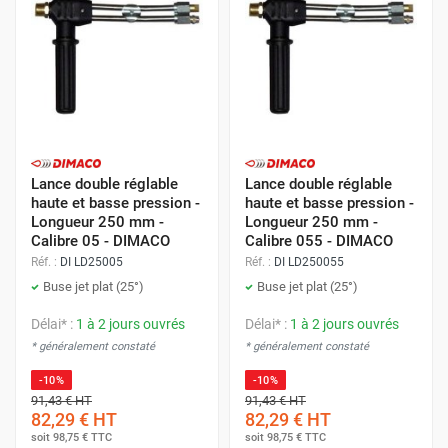
Lance double réglable
Lance double réglable
haute et basse pression -
haute et basse pression -
Longueur 250 mm -
Longueur 250 mm -
Calibre 05 - DIMACO
Calibre 055 - DIMACO
Réf. :
DI LD25005
Réf. :
DI LD250055
Buse jet plat (25°)
Buse jet plat (25°)
Délai* :
1 à 2 jours ouvrés
Délai* :
1 à 2 jours ouvrés
* généralement constaté
* généralement constaté
-10%
-10%
91,43 €
HT
91,43 €
HT
82,29 €
HT
82,29 €
HT
soit
98,75 €
TTC
soit
98,75 €
TTC