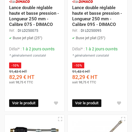
Lance double réglable
Lance double réglable
haute et basse pression -
haute et basse pression -
Longueur 250 mm -
Longueur 250 mm -
Calibre 075 - DIMACO
Calibre 095 - DIMACO
Réf. :
DI LD250075
Réf. :
DI LD250095
Buse jet plat (25°)
Buse jet plat (25°)
Délai* :
1 à 2 jours ouvrés
Délai* :
1 à 2 jours ouvrés
* généralement constaté
* généralement constaté
-10%
-10%
91,43 €
HT
91,43 €
HT
82,29 €
HT
82,29 €
HT
soit
98,75 €
TTC
soit
98,75 €
TTC
Voir le produit
Voir le produit