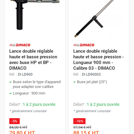
Lance double réglable
Lance double réglable
haute et basse pression
haute et basse pression -
avec buse HP et BP -
Longueur 900 mm -
DIMACO
Calibre 03 - DIMACO
Réf. :
DI LD900
Réf. :
DI LD90003
Buse selon le type d'appareil
Buse jet plat (25°)
pour adapter son calibre
Longueur : 900 mm
Délai* :
1 à 2 jours ouvrés
Délai* :
1 à 2 jours ouvrés
* généralement constaté
* généralement constaté
-5%
-10%
84,00 €
HT
97,94 €
HT
79,80 €
HT
88,15 €
HT