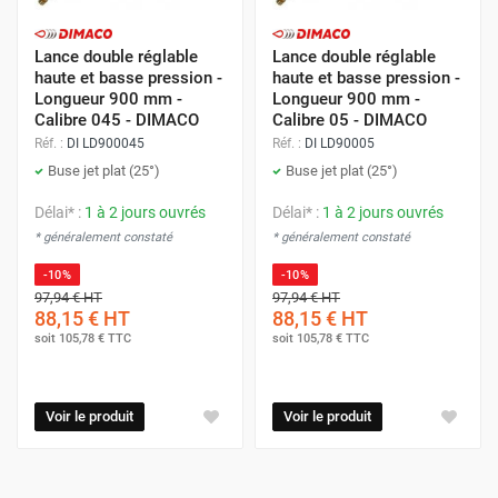
Lance double réglable
Lance double réglable
haute et basse pression -
haute et basse pression -
Longueur 900 mm -
Longueur 900 mm -
Calibre 045 - DIMACO
Calibre 05 - DIMACO
Réf. :
DI LD900045
Réf. :
DI LD90005
Buse jet plat (25°)
Buse jet plat (25°)
Délai* :
1 à 2 jours ouvrés
Délai* :
1 à 2 jours ouvrés
* généralement constaté
* généralement constaté
-10%
-10%
97,94 €
HT
97,94 €
HT
88,15 €
HT
88,15 €
HT
soit
105,78 €
TTC
soit
105,78 €
TTC
Voir le produit
Voir le produit