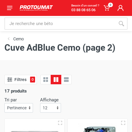
0
Besoin d'un conseil ?
03 88 08 65 06
Cemo
Cuve AdBlue Cemo (page 2)
Filtres
0
17 produits
Tri par
Affichage