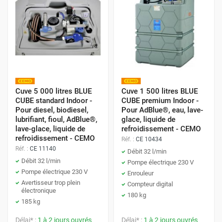
Cuve 5 000 litres BLUE
Cuve 1 500 litres BLUE
CUBE standard Indoor -
CUBE premium Indoor -
Pour diesel, biodiesel,
Pour AdBlue®, eau, lave-
lubrifiant, fioul, AdBlue®,
glace, liquide de
lave-glace, liquide de
refroidissement - CEMO
refroidissement - CEMO
Réf. :
CE 10434
Réf. :
CE 11140
Débit 32 l/min
Débit 32 l/min
Pompe électrique 230 V
Pompe électrique 230 V
Enrouleur
Avertisseur trop plein
Compteur digital
électronique
180 kg
185 kg
Délai* :
1 à 2 jours ouvrés
Délai* :
1 à 2 jours ouvrés