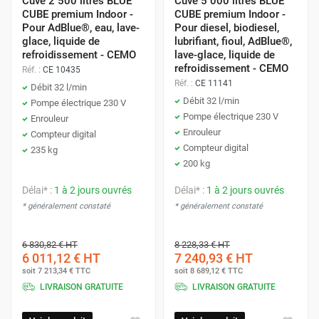
Cuve 2 500 litres BLUE
Cuve 5 000 litres BLUE
CUBE premium Indoor -
CUBE premium Indoor -
Pour AdBlue®, eau, lave-
Pour diesel, biodiesel,
glace, liquide de
lubrifiant, fioul, AdBlue®,
refroidissement - CEMO
lave-glace, liquide de
refroidissement - CEMO
Réf. :
CE 10435
Réf. :
CE 11141
Débit 32 l/min
Débit 32 l/min
Pompe électrique 230 V
Pompe électrique 230 V
Enrouleur
Enrouleur
Compteur digital
Compteur digital
235 kg
200 kg
Délai* :
1 à 2 jours ouvrés
Délai* :
1 à 2 jours ouvrés
* généralement constaté
* généralement constaté
6 830,82 €
HT
8 228,33 €
HT
6 011,12 €
HT
7 240,93 €
HT
soit
7 213,34 €
TTC
soit
8 689,12 €
TTC
LIVRAISON GRATUITE
LIVRAISON GRATUITE