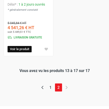
Délai* :
1 à 2 jours ouvrés
* généralement constaté
5 045,84 €
HT
4 541,26 €
HT
soit
5 449,51 €
TTC
LIVRAISON GRATUITE
Voir le produit
Vous avez vu les produits 13 à 17 sur 17
(page actuelle)
1
2