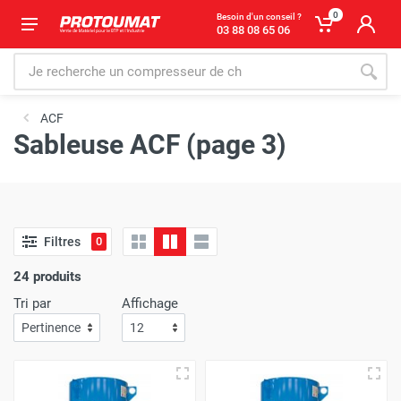
0
Besoin d'un conseil ?
03 88 08 65 06
ACF
Sableuse ACF (page 3)
Filtres
0
24 produits
Tri par
Affichage