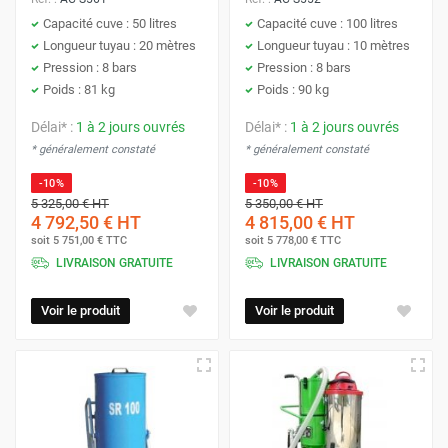
Capacité cuve : 50 litres
Capacité cuve : 100 litres
Longueur tuyau : 20 mètres
Longueur tuyau : 10 mètres
Pression : 8 bars
Pression : 8 bars
Poids : 81 kg
Poids : 90 kg
Délai* :
1 à 2 jours ouvrés
Délai* :
1 à 2 jours ouvrés
* généralement constaté
* généralement constaté
-10%
-10%
5 325,00 €
HT
5 350,00 €
HT
4 792,50 €
HT
4 815,00 €
HT
soit
5 751,00 €
TTC
soit
5 778,00 €
TTC
LIVRAISON GRATUITE
LIVRAISON GRATUITE
Voir le produit
Voir le produit