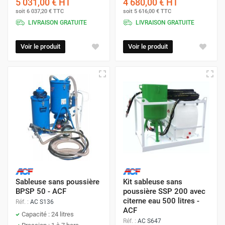
5 031,00 €
HT
4 680,00 €
HT
soit
6 037,20 €
TTC
soit
5 616,00 €
TTC
LIVRAISON GRATUITE
LIVRAISON GRATUITE
Voir le produit
Voir le produit
Sableuse sans poussière
Kit sableuse sans
BPSP 50 - ACF
poussière SSP 200 avec
citerne eau 500 litres -
Réf. :
AC S136
ACF
Capacité : 24 litres
Réf. :
AC S647