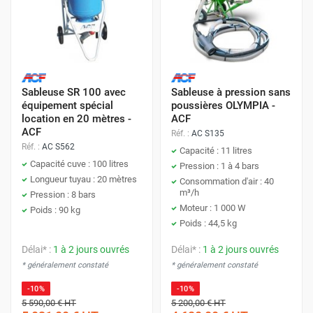
Sableuse SR 100 avec
Sableuse à pression sans
équipement spécial
poussières OLYMPIA -
location en 20 mètres -
ACF
ACF
Réf. :
AC S135
Réf. :
AC S562
Capacité : 11 litres
Capacité cuve : 100 litres
Pression : 1 à 4 bars
Longueur tuyau : 20 mètres
Consommation d'air : 40
m³/h
Pression : 8 bars
Moteur : 1 000 W
Poids : 90 kg
Poids : 44,5 kg
Délai* :
1 à 2 jours ouvrés
Délai* :
1 à 2 jours ouvrés
* généralement constaté
* généralement constaté
-10%
-10%
5 590,00 €
HT
5 200,00 €
HT