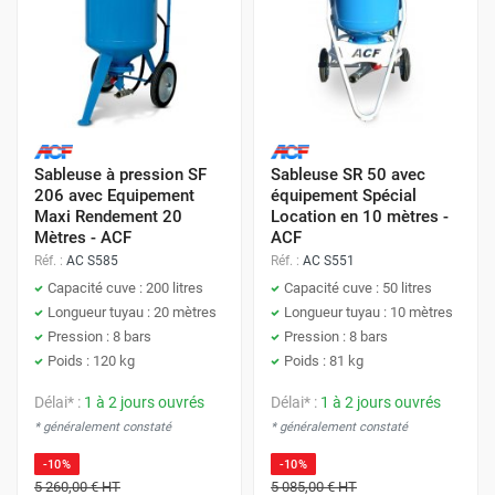
Sableuse à pression SF
Sableuse SR 50 avec
206 avec Equipement
équipement Spécial
Maxi Rendement 20
Location en 10 mètres -
Mètres - ACF
ACF
Réf. :
AC S585
Réf. :
AC S551
Capacité cuve : 200 litres
Capacité cuve : 50 litres
Longueur tuyau : 20 mètres
Longueur tuyau : 10 mètres
Pression : 8 bars
Pression : 8 bars
Poids : 120 kg
Poids : 81 kg
Délai* :
1 à 2 jours ouvrés
Délai* :
1 à 2 jours ouvrés
* généralement constaté
* généralement constaté
-10%
-10%
5 260,00 €
HT
5 085,00 €
HT