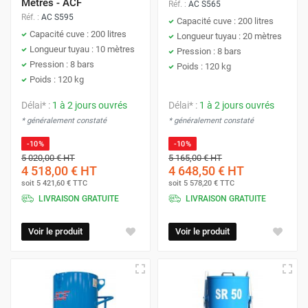
Mètres - ACF
Réf. :
AC S565
Réf. :
AC S595
Capacité cuve : 200 litres
Capacité cuve : 200 litres
Longueur tuyau : 20 mètres
Longueur tuyau : 10 mètres
Pression : 8 bars
Pression : 8 bars
Poids : 120 kg
Poids : 120 kg
Délai* :
1 à 2 jours ouvrés
Délai* :
1 à 2 jours ouvrés
* généralement constaté
* généralement constaté
-10%
-10%
5 020,00 €
HT
5 165,00 €
HT
4 518,00 €
HT
4 648,50 €
HT
soit
5 421,60 €
TTC
soit
5 578,20 €
TTC
LIVRAISON GRATUITE
LIVRAISON GRATUITE
Voir le produit
Voir le produit