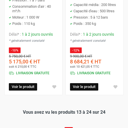
Pression : 1 à 7 bars
Capacité média : 200 litres
Consommation d'air : 40
m³/h
Capacité d'eau : 500 litres
Moteur : 1 000 W
Pression : 5 à 12 bars
Poids : 110 kg
Poids : 350 kg
Délai* :
1 à 2 jours ouvrés
Délai* :
1 à 2 jours ouvrés
* généralement constaté
* généralement constaté
-10%
-12%
5 750,00 €
HT
9 900,00 €
HT
5 175,00 €
HT
8 684,21 €
HT
soit
6 210,00 €
TTC
soit
10 421,05 €
TTC
LIVRAISON GRATUITE
LIVRAISON GRATUITE
Voir le produit
Voir le produit
Vous avez vu les produits 13 à 24 sur 24