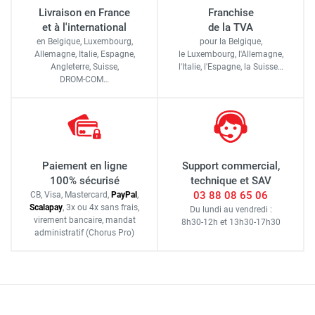
Livraison en France
Franchise
et à l'international
de la TVA
en Belgique, Luxembourg,
pour la Belgique,
Allemagne, Italie, Espagne,
le Luxembourg,
l'Allemagne,
Angleterre, Suisse,
l'Italie,
l'Espagne,
la Suisse…
DROM-COM…
Paiement en ligne
Support commercial,
100% sécurisé
technique et SAV
03 88 08 65 06
CB, Visa, Mastercard,
Pay
Pal
,
Scalapay
,
3x ou 4x sans frais
,
Du lundi au vendredi :
virement bancaire
, mandat
8h30-12h
et
13h30-17h30
administratif
(Chorus Pro)