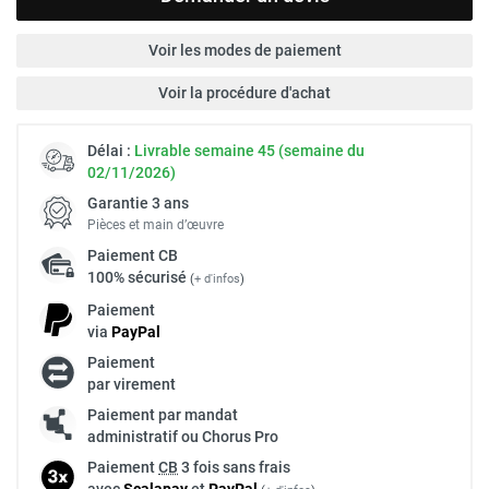
Voir les modes de paiement
Voir la procédure d'achat
Délai :
Livrable semaine 45 (semaine du
02/11/2026)
Garantie 3 ans
Pièces et main d’œuvre
Paiement
CB
100% sécurisé
(
+ d'infos
)
Paiement
via
Pay
Pal
Paiement
par virement
Paiement par mandat
administratif ou Chorus Pro
Paiement
CB
3 fois sans frais
avec
Scalapay
et
Pay
Pal