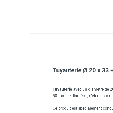
GROUPES ÉLECTROGÈNE, DE
SOUDAGE ET ÉQUIPEMENT
ÉLECTRIQUE
NETTOYEUR HAUTE
PRESSION ET
PULVÉRISATEUR
MOTOPOMPE ET POMPE À
EAU
ASPIRATEUR ET NETTOYAGE
DU SOL
ÉQUIPEMENT DE
PROTECTION INDIVIDUELLE
Tuyauterie Ø 20 x 33 
DÉNEIGEMENT
STOCKAGE, CUVE ET
MOBILIER
Tuyauterie
avec un diamètre de 2
APPAREIL DE MESURE
50 mm de diamètre, s'étend sur un
TRAITEMENT DE L'AIR
Ce produit est spécialement conçu 
ACCESSOIRES ET