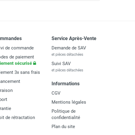
ommandes
Service Après-Vente
ivi de commande
Demande de SAV
et pièces détachées
des de paiement
iement sécurisé
Suivi SAV
et pièces détachées
iement 3x sans frais
nancement
Informations
vraison
CGV
port
Mentions légales
rantie
Politique de
oit de rétractation
confidentialité
Plan du site