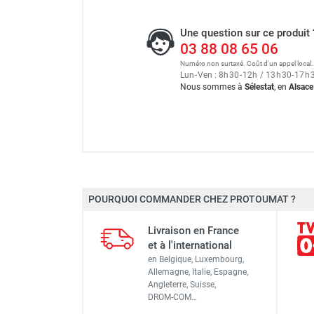
Une question sur ce produit 
03 88 08 65 06
Numéro non surtaxé. Coût d'un appel local.
Lun
-
Ven : 8
h
30
-
12
h
/ 13
h
30
-
17
h
Nous sommes à
Sélestat
, en
Alsace
POURQUOI COMMANDER CHEZ PROTOUMAT ?
Marque
Livraison en France
Référence fournisseur
et à l'international
en Belgique, Luxembourg,
Classement produit
Allemagne, Italie, Espagne,
Angleterre, Suisse,
DROM-COM…