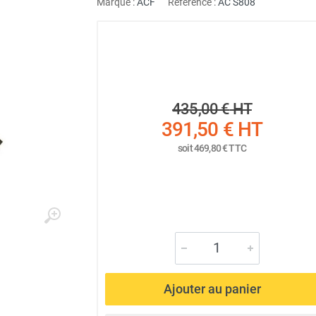
Marque :
ACF
Référence :
AC S808
435,00 €
HT
391,50 €
HT
soit
469,80 €
TTC
Ajouter au panier