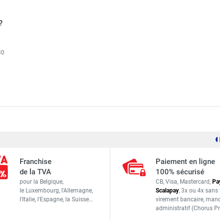
?
30
ACF
Franchise
Paiement en ligne
S808
de la TVA
100% sécurisé
pour la Belgique,
CB, Visa, Mastercard,
Pa
ACCESSOIRES
le Luxembourg,
l'Allemagne,
Scalapay
,
3x ou 4x sans 
l'Italie,
l'Espagne,
la Suisse…
virement bancaire
, man
administratif
(Chorus Pr