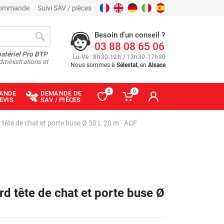
 commande
Suivi SAV / pièces
Besoin d'un conseil ?
03 88 08 65 06
matériel Pro BTP
Lu
-
Ve
: 8
h
30
-
12
h
/ 13
h
30
-
17
h
30
dministrations et
Nous sommes à
Sélestat
, en
Alsace
0
0
ANDE
DEMANDE DE
EVIS
SAV / PIÈCES
 tête de chat et porte buse Ø 50 L 20 m - ACF
rd tête de chat et porte buse Ø