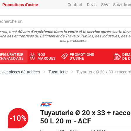
Promotions d'usine
Contact
Devis
SAV
Suivi de
mat, c'est
40 ans d'expérience dans la vente et le service après-vente de 
vice des entreprises du Bâtiment et de Travaux Publics, des industries, des a
des particuliers.
NFIGURATEUR
NOS
PROMOTIONS
DEM
ÉCHAFAUDAGE
MARQUES
D'USINE
DE D
s et pièces détachées
Tuyauterie
Tuyauterie Ø 20 x 33 + raccord
Tuyauterie Ø 20 x 33 + racco
-10%
50 L 20 m - ACF