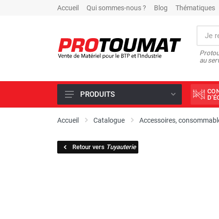
Accueil
Qui sommes-nous ?
Blog
Thématiques
Protou
au ser
CO
PRODUITS
D'
PROMOTIONS D'USINE
Accueil
Catalogue
Accessoires, consommable
OUTILS DIAMANT
Retour vers
Tuyauterie
SCIAGE ET FORAGE
ÉCLAIRAGE DE CHANTIER
TRAVAIL DU BÉTON
MALAXEUR
MATÉRIEL DE COMPACTAGE