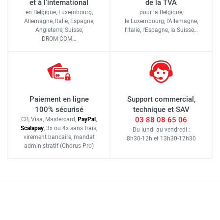
et à l'international
de la TVA
en Belgique, Luxembourg,
pour la Belgique,
Allemagne, Italie, Espagne,
le Luxembourg,
l'Allemagne,
Angleterre, Suisse,
l'Italie,
l'Espagne,
la Suisse…
DROM-COM…
Paiement en ligne
Support commercial,
100% sécurisé
technique et SAV
03 88 08 65 06
CB, Visa, Mastercard,
Pay
Pal
,
Scalapay
,
3x ou 4x sans frais
,
Du lundi au vendredi :
virement bancaire
, mandat
8h30-12h
et
13h30-17h30
administratif
(Chorus Pro)