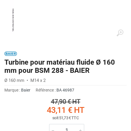
Turbine pour matériau fluide Ø 160
mm pour BSM 288 - BAIER
Ø 160 mm • M14 x 2
Marque :
Baier
Référence :
BA 46987
47,90 €
HT
43,11 €
HT
soit
51,73 €
TTC