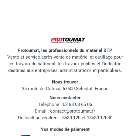
buse et le chapeau d'air doivent être parfaitement
dégagés.
Filtres à Air :
La turbine aspire de l'air pour le
propulser vers le pistolet. Vérifiez et nettoyez
Peindre des boiseries, des radiateurs ou des
régulièrement les filtres d'entrée d'air pour garantir un
éléments de menuiserie au pinceau laisse
air propre et sec.
Protoumat, les professionnels du matériel BTP
souvent des traces de reprise, tandis que les
Vente et service après-vente de matériel et outillage pour
Flexible :
Assurez-vous que le flexible d'air ne
pistolets classiques génèrent un brouillard de
les travaux du bâtiment, les travaux publics et l'industrie
présente aucune fissure, ce qui pourrait entraîner une
peinture qui pollue l'environnement de travail.
destinés aux entreprises, administrations et particuliers.
perte de pression.
La turbine électrique basse pression (HVLP)
Nous trouver
projette un volume d'air chaud important à
35 route de Colmar, 67600 Sélestat, France
Pourquoi choisir une turbine basse
faible pression, garantissant une
Nous contacter
pression (HVLP) ?
pulvérisation ultra-fine, sans brouillard
Téléphone :
03 88 08 65 06
Email :
contact@protoumat.fr
(overspray) et avec une finition tendue
Du lundi au vendredi : 8h30-12h et 13h30-17h30
Caractéristique
parfaite.
Découvrez notre sélection de stations
Turbine Basse
Station Airless
Pression
(Haute Pression)
de peinture basse pression professionnelles,
Nos modes de paiement