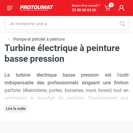
0
Besoin d'un conseil ?
03 88 08 65 06
Pompe et pistolet à peinture
Turbine électrique à peinture
basse pression
La turbine électrique basse pression est l'outil
indispensable des professionnels exigeant une finition
parfaite (ébénisterie, portes, boiseries, murs lisses) tout en
optimisant le transfert de peinture. Contrairement aux
pompes Airless, la technologie HVLP (High Volume Low
Lire la suite
Pressure) privilégie la qualité du jet et la réduction du
brouillard de peinture.
Vue d'Ensemble des Spécifications