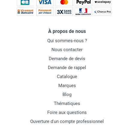
compactes et puissantes, pour vos travaux de
Finition
Ultra-précise
Rapide (peintures
laquage, vernissage et décoration de précision.
(laques,
murales,
vernis).
façades).
À propos de nous
Brouillard
Très faible
Important
Qui sommes-nous ?
(Overspray)
(économie de
(nécessite
Nous contacter
produit).
masquage total).
Demande de devis
Demande de rappel
Air chaud
Non.
Oui (accélère
Catalogue
le séchage).
Marques
Blog
Thématiques
Foire aux questions
Ouverture d'un compte professionnel
Équipez-vous pour une finition impeccable :
Pour obtenir
un résultat lisse, la préparation du support est clé.