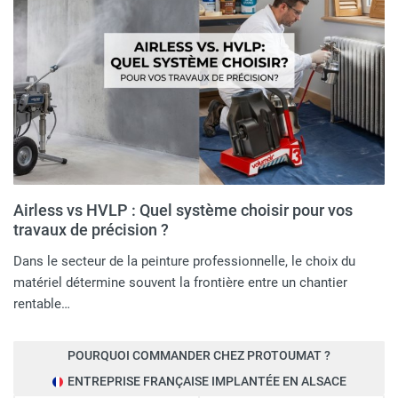
préparation et le réglage sont cruciaux :
Polyvalence :
Ces systèmes sont excellents pour les
peintures à base d'eau, les produits solvantés, les
laques et les vernis.
Préparation du Produit
Même avec une turbine puissante, la plupart des peintures
doivent être diluées pour atteindre la bonne viscosité
(souvent testée avec un viscosimètre, ou selon les
recommandations du fabricant du pistolet). Une dilution
insuffisante engendre un jet irrégulier.
Airless vs HVLP : Quel système choisir pour vos
travaux de précision ?
Dans le secteur de la peinture professionnelle, le choix du
Réglage du Pistolet
matériel détermine souvent la frontière entre un chantier
Les pistolets HVLP professionnels disposent généralement
rentable…
de trois réglages :
POURQUOI COMMANDER CHEZ PROTOUMAT ?
Réglage du Débit de Matière :
Détermine la quantité
ENTREPRISE FRANÇAISE IMPLANTÉE EN ALSACE
de peinture qui sort de la buse.