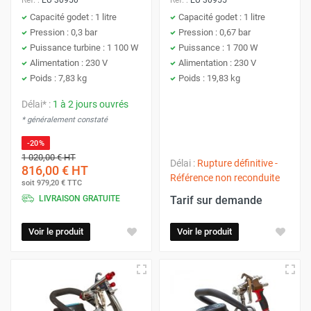
Pression (bar)
Entre 0,3 et 0,7
Maintient la basse
Capacité godet : 1 litre
Capacité godet : 1 litre
bar.
pression, clé pour la
Pression : 0,3 bar
Pression : 0,67 bar
finesse de
Puissance turbine : 1 100 W
Puissance : 1 700 W
l'atomisation et le
Alimentation : 230 V
Alimentation : 230 V
contrôle du jet.
Poids : 7,83 kg
Poids : 19,83 kg
Pistolet (HV)
Adapté à la
Le pistolet est
Délai* :
1 à 2 jours ouvrés
turbine (Ex :
optimisé pour les
* généralement constaté
HV230, HV460,
débits d'air de la
-20%
HV500).
turbine.
1 020,00 €
HT
Délai :
Rupture définitive -
816,00 €
HT
Référence non reconduite
soit
979,20 €
TTC
LIVRAISON GRATUITE
Tarif sur demande
Guide d'Achat et de Maîtrise de la
Turbine HVLP
Voir le produit
Voir le produit
Le système turbine HVLP est idéal pour les travaux de
finition minutieux, car il utilise un grand volume d'air chaud
et sec pour atomiser la peinture à une pression très faible.
Cela permet de déposer le produit délicatement sans