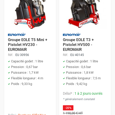
rebond excessif.
1. Choisir la Puissance de Turbine
Adéquate
Groupe EOLE T5 Mini +
Groupe EOLE T3 +
La puissance de la turbine est le principal indicateur de sa
Pistolet HV230 -
Pistolet HV500 -
EUROMAIR
EUROMAIR
polyvalence :
Réf. :
EU 30956
Réf. :
EU 40145
Capacité godet : 1 litre
Capacité godet : 1 litre
Faible Puissance (Ex : 1100 W / T2) :
Parfait pour les
Pression : 0,67 bar
Pression : 0,6 bar
vernis, les laques très fluides, les teintures, et l'usage
Puissance : 1,7 kW
Puissance : 1,8 kW
ponctuel. Idéal pour les petites pièces et la boiserie.
Flexible longueur : 4 m
Flexible longueur : 7,5 m
Poids : 9,33 kg
Poids : 9,42 kg
Haute Puissance (Ex : 1,7 kW / T5) :
Nécessaire pour
les peintures acryliques plus épaisses (murales) ou
Délai* :
1 à 2 jours ouvrés
les produits industriels à haute viscosité. Assure une
* généralement constaté
application plus rapide sur de plus grandes surfaces.
Conseil Viscosité :
Plus la turbine est puissante, moins
-20%
vous aurez besoin de diluer le produit, ce qui améliore la
1 190,00 €
HT