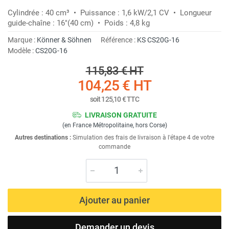
Cylindrée : 40 cm³ • Puissance : 1,6 kW/2,1 CV • Longueur
guide-chaîne : 16"(40 cm) • Poids : 4,8 kg
Marque :
Könner & Söhnen
Référence :
KS CS20G-16
Modèle :
CS20G-16
115,83 €
HT
104,25 €
HT
soit
125,10 €
TTC
LIVRAISON GRATUITE
(en France Métropolitaine, hors Corse)
Autres destinations :
Simulation des frais de livraison à l'étape 4 de votre
commande
Ajouter au panier
Demander un devis