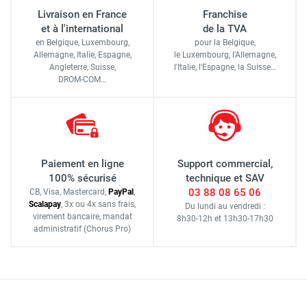
Livraison en France
Franchise
et à l'international
de la TVA
en Belgique, Luxembourg,
pour la Belgique,
Allemagne, Italie, Espagne,
le Luxembourg,
l'Allemagne,
Angleterre, Suisse,
l'Italie,
l'Espagne,
la Suisse…
DROM-COM…
Paiement en ligne
Support commercial,
100% sécurisé
technique et SAV
03 88 08 65 06
CB, Visa, Mastercard,
Pay
Pal
,
Scalapay
,
3x ou 4x sans frais
,
Du lundi au vendredi :
virement bancaire
, mandat
8h30-12h
et
13h30-17h30
administratif
(Chorus Pro)