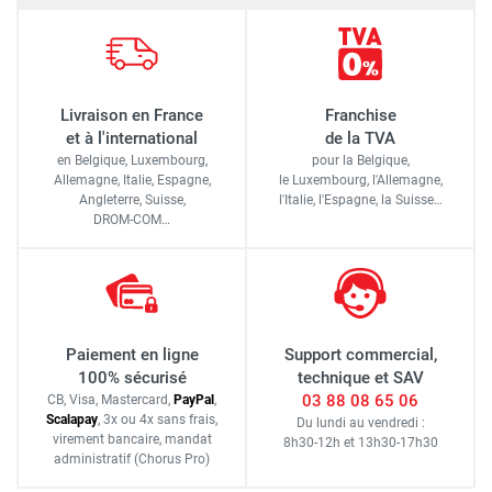
Livraison en France
Franchise
et à l'international
de la TVA
en Belgique, Luxembourg,
pour la Belgique,
Allemagne, Italie, Espagne,
le Luxembourg,
l'Allemagne,
Angleterre, Suisse,
l'Italie,
l'Espagne,
la Suisse…
DROM-COM…
Paiement en ligne
Support commercial,
100% sécurisé
technique et SAV
03 88 08 65 06
CB, Visa, Mastercard,
Pay
Pal
,
Scalapay
,
3x ou 4x sans frais
,
Du lundi au vendredi :
virement bancaire
, mandat
8h30-12h
et
13h30-17h30
administratif
(Chorus Pro)