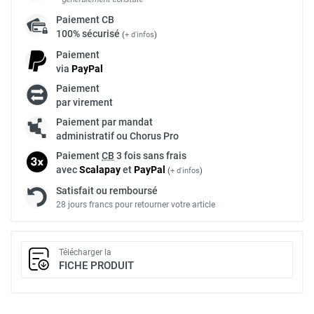
Paiement
CB
100% sécurisé
(
+ d'infos
)
Paiement
via
Pay
Pal
Paiement
par virement
Paiement par mandat
administratif ou Chorus Pro
Paiement
CB
3 fois sans frais
avec
Scalapay
et
Pay
Pal
(
+ d'infos
)
Satisfait ou remboursé
28 jours francs pour retourner votre article
Télécharger la
FICHE PRODUIT