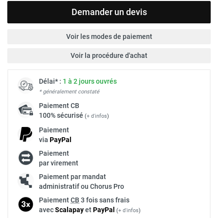
Demander un devis
Voir les modes de paiement
Voir la procédure d'achat
Délai* :
1 à 2 jours ouvrés
* généralement constaté
Paiement
CB
100% sécurisé
(
+ d'infos
)
Paiement
via
Pay
Pal
Paiement
par virement
Paiement par mandat
administratif ou Chorus Pro
Paiement
CB
3 fois sans frais
avec
Scalapay
et
Pay
Pal
(
+ d'infos
)