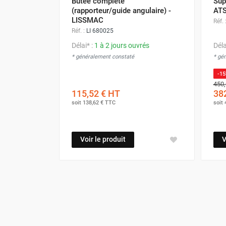
Butée complète
Sup
(rapporteur/guide angulaire) -
ATS
LISSMAC
Réf. 
Réf. :
LI 680025
Délai* :
1 à 2 jours ouvrés
Déla
* généralement constaté
* gé
-1
450,
115,52 €
HT
382
soit
138,62 €
TTC
soit
Voir le produit
V