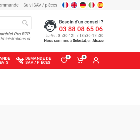
 commande
Suivi SAV / pièces
Besoin d'un conseil ?
03 88 08 65 06
matériel Pro BTP
Lu
-
Ve
: 8
h
30
-
12
h
/ 13
h
30
-
17
h
30
dministrations et
Nous sommes à
Sélestat
, en
Alsace
0
0
ANDE
DEMANDE DE
EVIS
SAV / PIÈCES