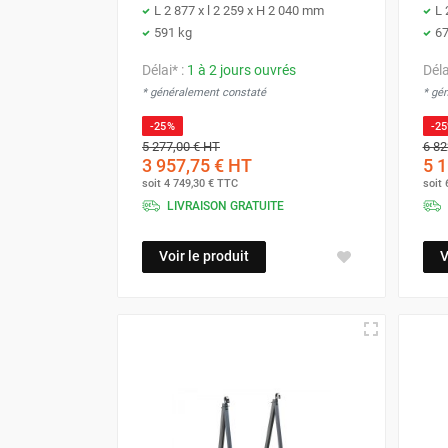
L 2 877 x l 2 259 x H 2 040 mm
L 
GROUPES ÉLECTROGÈNE, DE
591 kg
67
SOUDAGE ET ÉQUIPEMENT
ÉLECTRIQUE
Délai* :
1 à 2 jours ouvrés
Déla
NETTOYEUR HAUTE
* généralement constaté
* gé
PRESSION ET
PULVÉRISATEUR
-25%
-2
5 277,00 €
HT
6 82
MOTOPOMPE ET POMPE À
3 957,75 €
HT
5 1
EAU
soit
4 749,30 €
TTC
soit
ASPIRATEUR ET NETTOYAGE
LIVRAISON GRATUITE
DU SOL
ÉQUIPEMENT DE
Voir le produit
V
PROTECTION INDIVIDUELLE
DÉNEIGEMENT
STOCKAGE, CUVE ET
MOBILIER
APPAREIL DE MESURE
TRAITEMENT DE L'AIR
ACCESSOIRES ET