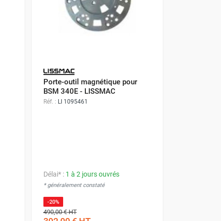
Porte-outil magnétique pour
BSM 340E - LISSMAC
Réf. :
LI 1095461
Délai* :
1 à 2 jours ouvrés
* généralement constaté
-20%
490,00 €
HT