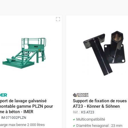
port de lavage galvanisé
Support de fixation de roues
ontable gamme PLZN pour
AT23 - Könner & Söhnen
ne à béton - IMER
Réf. :
KS AT23
:
IM 071002PLZN
Multicompatibilité
arge max benne 2 000 litres
Diamètre hexagonal : 23 mm