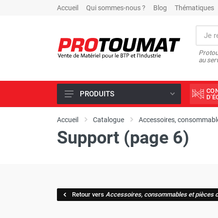
Accueil
Qui sommes-nous ?
Blog
Thématiques
Protou
au ser
CO
PRODUITS
D'
PROMOTIONS D'USINE
Accueil
Catalogue
Accessoires, consommable
Support (page 6)
OUTILS DIAMANT
SCIAGE ET FORAGE
ÉCLAIRAGE DE CHANTIER
TRAVAIL DU BÉTON
Retour vers
Accessoires, consommables et pièces 
MALAXEUR
MATÉRIEL DE COMPACTAGE