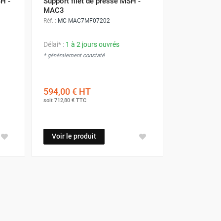
SH -
Support filet de presse MSH -
MAC3
Réf. :
MC MAC7MF07202
Délai* :
1 à 2 jours ouvrés
* généralement constaté
594,00 €
HT
soit
712,80 €
TTC
Voir le produit