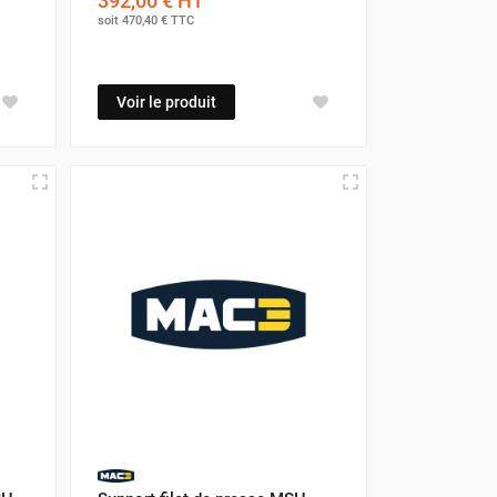
392,00 €
HT
soit
470,40 €
TTC
Voir le produit