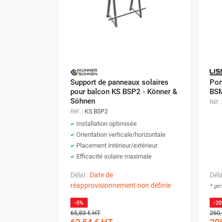
FOURNITURES
Support de panneaux solaires
Por
pour balcon KS BSP2 - Könner &
BSM
Söhnen
Réf. 
Réf. :
KS BSP2
Installation optimisée
Orientation verticale/horizontale
Placement intérieur/extérieur
Efficacité solaire maximale
Délai :
Date de
Déla
réapprovisionnement non définie
* gé
-5%
-2
65,83 €
HT
260,