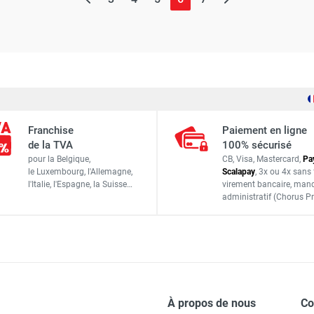
Franchise
Paiement en ligne
de la TVA
100% sécurisé
pour la Belgique,
CB, Visa, Mastercard,
Pa
le Luxembourg,
l'Allemagne,
Scalapay
,
3x ou 4x sans 
l'Italie,
l'Espagne,
la Suisse…
virement bancaire
, man
administratif
(Chorus Pr
À propos de nous
C