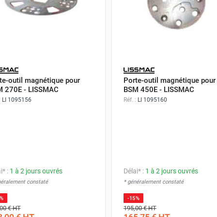
te-outil magnétique pour
Porte-outil magnétique pour
 270E - LISSMAC
BSM 450E - LISSMAC
:
LI 1095156
Réf. :
LI 1095160
i* :
1 à 2 jours ouvrés
Délai* :
1 à 2 jours ouvrés
néralement constaté
* généralement constaté
0%
-15%
00 €
HT
195,00 €
HT