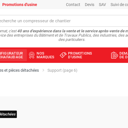
Promotions d'usine
Contact
Devis
SAV
Suivi de
mat, c'est
40 ans d'expérience dans la vente et le service après-vente de 
vice des entreprises du Bâtiment et de Travaux Publics, des industries, des a
des particuliers.
NFIGURATEUR
NOS
PROMOTIONS
DEM
ÉCHAFAUDAGE
MARQUES
D'USINE
DE D
s et pièces détachées
Support (page 6)
détachées