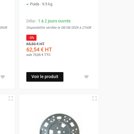
Poids : 9.5 kg
Délai :
1 à 2 jours ouvrés
20h08
Disponibilité vérifiée le 08/08/2026 à 21h08
-5%
65,83 €
HT
62,54 €
HT
soit
75,05 €
TTC
Voir le produit