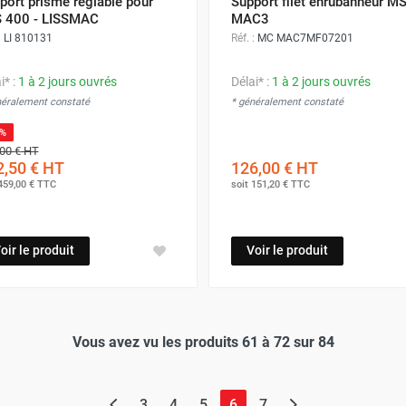
port prisme réglable pour
Support filet enrubanneur M
 400 - LISSMAC
MAC3
:
LI 810131
Réf. :
MC MAC7MF07201
i* :
1 à 2 jours ouvrés
Délai* :
1 à 2 jours ouvrés
néralement constaté
* généralement constaté
5%
00 €
HT
,50 €
HT
126,00 €
HT
459,00 €
TTC
soit
151,20 €
TTC
oir le produit
Voir le produit
Vous avez vu les produits 61 à 72 sur 84
(page actuelle)
3
4
5
6
7