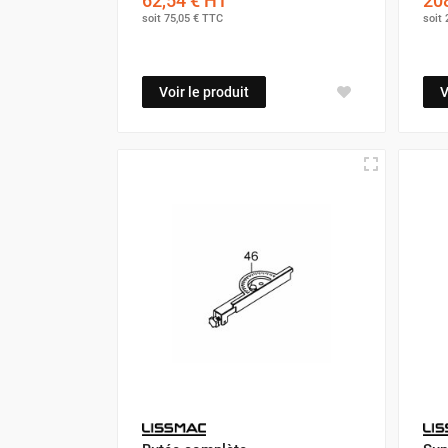
62,54 €
HT
208
soit
75,05 €
TTC
soit
Voir le produit
V