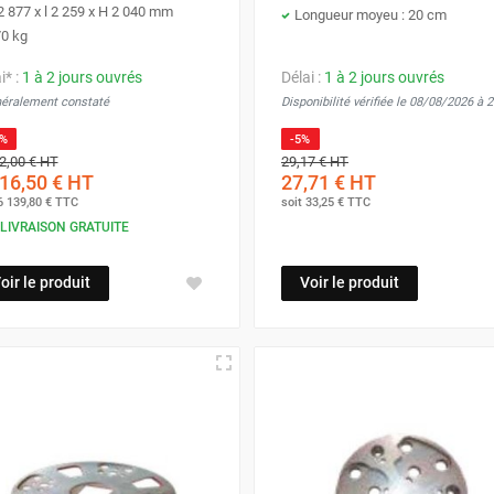
2 877 x l 2 259 x H 2 040 mm
Longueur moyeu : 20 cm
0 kg
i* :
1 à 2 jours ouvrés
Délai :
1 à 2 jours ouvrés
néralement constaté
Disponibilité vérifiée le 08/08/2026 à 
5%
-5%
2,00 €
HT
29,17 €
HT
16,50 €
HT
27,71 €
HT
6 139,80 €
TTC
soit
33,25 €
TTC
LIVRAISON GRATUITE
oir le produit
Voir le produit