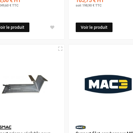
,00 €
HT
165,75 €
HT
249,60 €
TTC
soit
198,90 €
TTC
oir le produit
Voir le produit