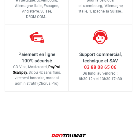
en Belgique, Luxembourg,
pour la Belgique,
Allemagne, Italie, Espagne,
le Luxembourg,
l'Allemagne,
Angleterre, Suisse,
l'Italie,
l'Espagne,
la Suisse…
DROM-COM…
Paiement en ligne
Support commercial,
100% sécurisé
technique et SAV
03 88 08 65 06
CB, Visa, Mastercard,
Pay
Pal
,
Scalapay
,
3x ou 4x sans frais
,
Du lundi au vendredi :
virement bancaire
, mandat
8h30-12h
et
13h30-17h30
administratif
(Chorus Pro)